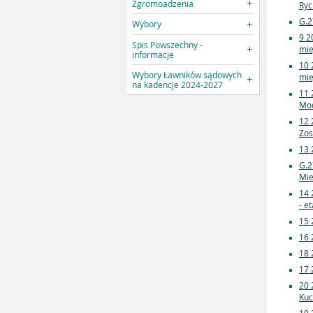
Zgromoadzenia
Ryc
G.2
Wybory
9 2
Spis Powszechny -
mie
informacje
10 
Wybory Ławników sądowych
mie
na kadencje 2024-2027
11 
Mod
12 
Zos
13 
G.2
Mie
14 
- et
15 
16 
18 
17 
20 
Kuc