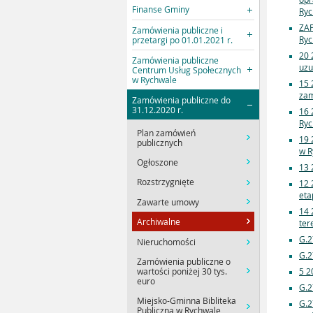
Finanse Gminy
Ryc
ZAP
Zamówienia publiczne i
Ryc
przetargi po 01.01.2021 r.
20 
Zamówienia publiczne
uzu
Centrum Usług Społecznych
w Rychwale
15 
zam
Zamówienia publiczne do
31.12.2020 r.
16 
Ryc
Plan zamówień
19 
publicznych
w R
Ogłoszone
13 
Rozstrzygnięte
12 
eta
Zawarte umowy
14 
Archiwalne
ter
G.2
Nieruchomości
G.2
Zamówienia publiczne o
wartości poniżej 30 tys.
5 2
euro
G.2
Miejsko-Gminna Bibliteka
G.2
Publiczna w Rychwale