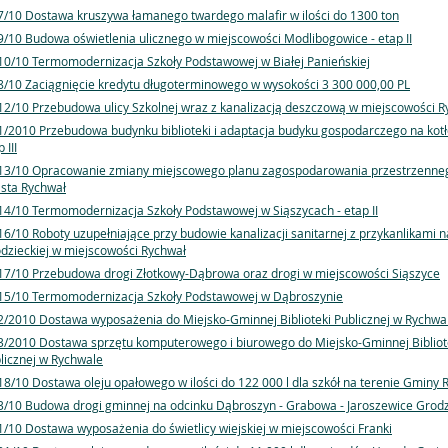
7/10 Dostawa kruszywa łamanego twardego malafir w ilości do 1300 ton
9/10 Budowa oświetlenia ulicznego w miejscowości Modlibogowice - etap II
10/10 Termomodernizacja Szkoły Podstawowej w Białej Panieńskiej
8/10 Zaciągnięcie kredytu długoterminowego w wysokości 3 300 000,00 PL
12/10 Przebudowa ulicy Szkolnej wraz z kanalizacją deszczową w miejscowości R
1/2010 Przebudowa budynku biblioteki i adaptacja budyku gospodarczego na kotł
 III
13/10 Opracowanie zmiany miejscowego planu zagospodarowania przestrzenneg
sta Rychwał
14/10 Termomodernizacja Szkoły Podstawowej w Siąszycach - etap II
16/10 Roboty uzupełniające przy budowie kanalizacji sanitarnej z przykanlikami na
dzieckiej w miejscowości Rychwał
17/10 Przebudowa drogi Złotkowy-Dąbrowa oraz drogi w miejscowości Siąszyce
15/10 Termomodernizacja Szkoły Podstawowej w Dąbroszynie
2/2010 Dostawa wyposażenia do Miejsko-Gminnej Biblioteki Publicznej w Rychwa
3/2010 Dostawa sprzętu komputerowego i biurowego do Miejsko-Gminnej Bibliot
licznej w Rychwale
18/10 Dostawa oleju opałowego w ilości do 122 000 l dla szkół na terenie Gminy 
3/10 Budowa drogi gminnej na odcinku Dąbroszyn - Grabowa - Jaroszewice Grodz
1/10 Dostawa wyposażenia do świetlicy wiejskiej w miejscowości Franki