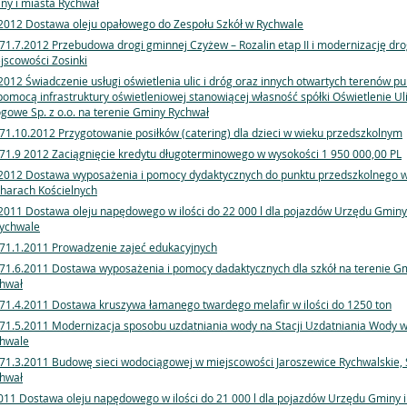
ny i miasta Rychwał
2012 Dostawa oleju opałowego do Zespołu Szkół w Rychwale
71.7.2012 Przebudowa drogi gminnej Czyżew – Rozalin etap II i modernizację dro
jscowości Zosinki
2012 Świadczenie usługi oświetlenia ulic i dróg oraz innych otwartych terenów pu
pomocą infrastruktury oświetleniowej stanowiącej własność spółki Oświetlenie Uli
gowe Sp. z o.o. na terenie Gminy Rychwał
71.10.2012 Przygotowanie posiłków (catering) dla dzieci w wieku przedszkolnym
71.9 2012 Zaciągnięcie kredytu długoterminowego w wysokości 1 950 000,00 PL
2012 Dostawa wyposażenia i pomocy dydaktycznych do punktu przedszkolnego 
harach Kościelnych
2011 Dostawa oleju napędowego w ilości do 22 000 l dla pojazdów Urzędu Gminy
ychwale
71.1.2011 Prowadzenie zajeć edukacyjnych
71.6.2011 Dostawa wyposażenia i pomocy dadaktycznych dla szkół na terenie G
hwał
71.4.2011 Dostawa kruszywa łamanego twardego melafir w ilości do 1250 ton
71.5.2011 Modernizacja sposobu uzdatniania wody na Stacji Uzdatniania Wody 
hwale
71.3.2011 Budowę sieci wodociągowej w miejscowości Jaroszewice Rychwalskie, 
hwał
011 Dostawa oleju napędowego w ilości do 21 000 l dla pojazdów Urzędu Gminy i