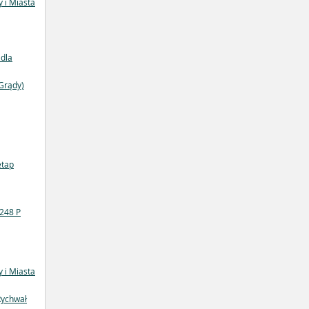
 i Miasta
dla
 Grądy)
etap
3248 P
 i Miasta
Rychwał