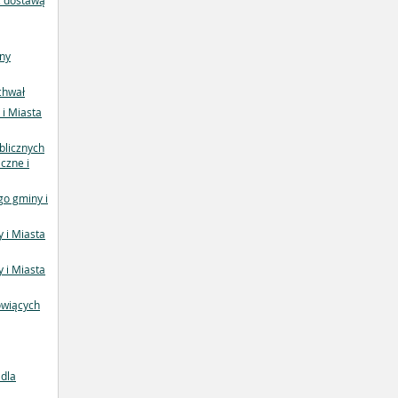
z dostawą
iny
chwał
 i Miasta
blicznych
czne i
o gminy i
 i Miasta
 i Miasta
owiących
dla