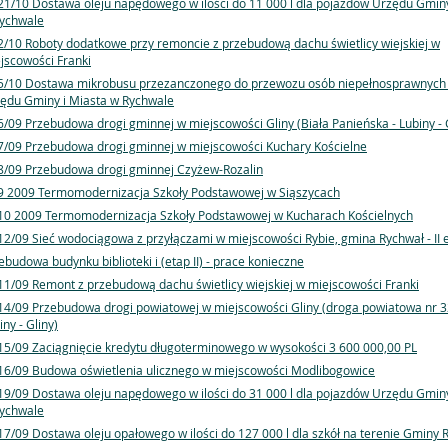
21/10 Dostawa oleju napędowego w ilości do 11 000 l dla pojazdów Urzędu Gminy
ychwale
2/10 Roboty dodatkowe przy remoncie z przebudową dachu świetlicy wiejskiej w
jscowości Franki
5/10 Dostawa mikrobusu przezanczonego do przewozu osób niepełnosprawnych 
ędu Gminy i Miasta w Rychwale
6/09 Przebudowa drogi gminnej w miejscowości Gliny (Biała Panieńska - Lubiny -
7/09 Przebudowa drogi gminnej w miejscowości Kuchary Kościelne
8/09 Przebudowa drogi gminnej Czyżew-Rozalin
9 2009 Termomodernizacja Szkoły Podstawowej w Siąszycach
10 2009 Termomodernizacja Szkoły Podstawowej w Kucharach Kościelnych
12/09 Sieć wodociągowa z przyłączami w miejscowości Rybie, gmina Rychwał - II 
ebudowa budynku biblioteki i (etap II) - prace konieczne
11/09 Remont z przebudową dachu świetlicy wiejskiej w miejscowości Franki
14/09 Przebudowa drogi powiatowej w miejscowości Gliny (droga powiatowa nr 
iny - Gliny)
15/09 Zaciągnięcie kredytu długoterminowego w wysokości 3 600 000,00 PL
16/09 Budowa oświetlenia ulicznego w miejscowości Modlibogowice
19/09 Dostawa oleju napędowego w ilości do 31 000 l dla pojazdów Urzędu Gminy
ychwale
17/09 Dostawa oleju opałowego w ilości do 127 000 l dla szkół na terenie Gminy 