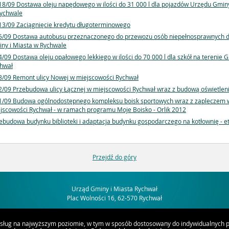
18/09 Dostawa oleju napędowego w ilości do 31 000 l dla pojazdów Urzędu Gminy
ychwale
13/09 Zaciągnięcie kredytu długoterminowego
5/09 Dostawa autobusu przeznaczonego do przewozu osób niepełnosprawnych d
ny i Miasta w Rychwale
4/09 Dostawa oleju opałowego lekkiego w ilości do 70 000 l dla szkół na terenie 
hwał
3/09 Remont ulicy Nowej w miejscowości Rychwał
2/09 Przebudowa ulicy Łącznej w miejscowości Rychwał wraz z budową oświetlen
1/09 Budowa ogólnodostępnego kompleksu boisk sportowych wraz z zapleczem 
jscowości Rychwał - w ramach programu Moje Boisko - Orlik 2012
ebudowa budynku biblioteki i adaptacja budynku gospodarczego na kotłownię - et
Przejdź do góry
Urząd Gminy i Miasta Rychwał
Plac Wolności 16, 62-570 Rychwał
usług na najwyższym poziomie, w tym w sposób dostosowany do indywidualnych po