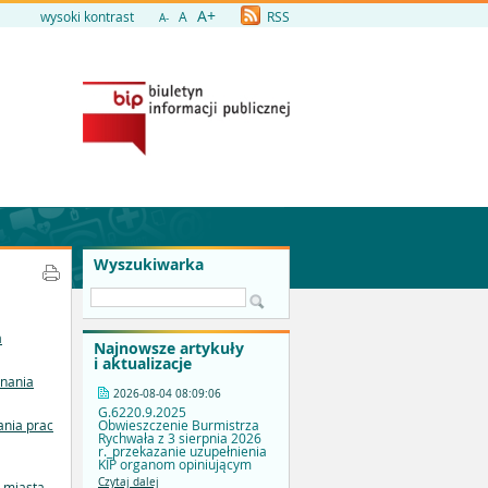
A+
wysoki kontrast
A
RSS
A-
Wyszukiwarka
a
Najnowsze artykuły
i aktualizacje
onania
2026-08-04 08:09:06
G.6220.9.2025
Obwieszczenie Burmistrza
ania prac
Rychwała z 3 sierpnia 2026
r._przekazanie uzupełnienia
KIP organom opiniującym
Czytaj dalej
 miasta