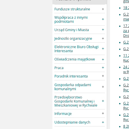
gmi
18 
Fundusze strukturalne
G.2
Współpraca z innymi
mie
podmiotami
17 
Urząd Gminy i Miasta
za 
Dro
Jednostki organizacyjne
G.2
Elektroniczne Biuro Obsługi
G.2
Interesanta
11 
Oświadczenia majątkowe
Kuc
24 
Praca
w R
Poradnik interesanta
G.2
Gospodarka odpadami
G.2
komunalnymi
Ryc
G.2
Przedsiębiorstwo
Gospodarki Komunalnej i
G.2
Mieszkaniowej w Rychwale
Ryc
Informacje
G.2
Ryc
Udostepnianie danych
8 2