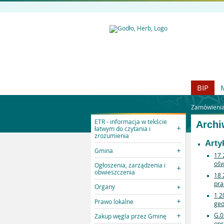
BIP
Zamówienia 
ETR - informacja w tekście
Archi
łatwym do czytania i
zrozumienia
Arty
Gmina
17 
ośw
Ogłoszenia, zarządzenia i
obwieszczenia
18 
pra
Organy
1 2
Prawo lokalne
geo
G.0
Zakup węgla przez Gminę
opr