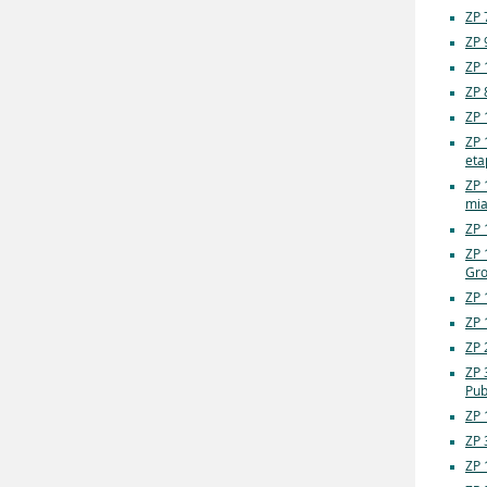
ZP 
ZP 
ZP 
ZP 
ZP 
ZP 
etap
ZP 
mia
ZP 
ZP 
Gro
ZP 
ZP 
ZP 
ZP 
Pub
ZP 
ZP 
ZP 