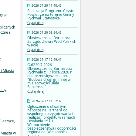
2026-07-20 11:40:45
Realizacja Programu Czyste
Powietrze na terenie Gminy
gi w
Rychwał_Statystyka
Czytaj dalej
blicznych
czne i
2026-07-20 08:54:43
Obwieszczenie Dyrektora
Zarządu Zlewni Wód Polskich
w Kole
Czytaj dalej
w
2026-07-17 12:49:41
G.6220.7.2026
Obwieszczenie Burmistrza
 i Miasta
Rychwała z 17 lipca 2026 r.
dot. przedsięwzięcia pn.
"Budowa drogi gminnej w
miejscowości Biała
Panieńska"
miny
Czytaj dalej
2026-07-17 11:52:37
Ogłoszenie o otwartym
w
naborze na Partnera do
wspólnego przygotowania i
realizacji projektu w ramach
Działania 15.01
Siąszyce,
Wzmocnienie
bezpieczeństwa i odporności
regionalnej Wielkopolski
 Miasta w