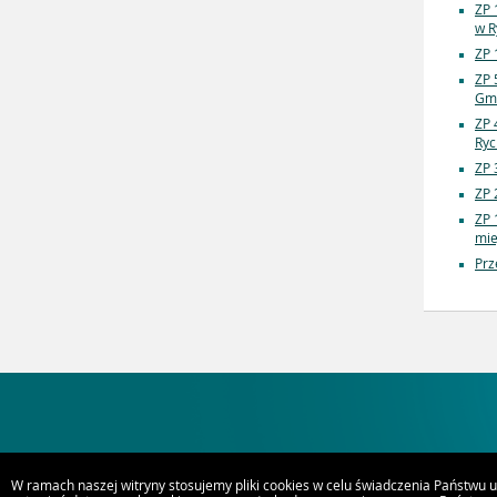
ZP 
w R
ZP 
ZP 
Gmi
ZP 
Ryc
ZP 
ZP 
ZP 
mie
Prz
W ramach naszej witryny stosujemy pliki cookies w celu świadczenia Państwu 