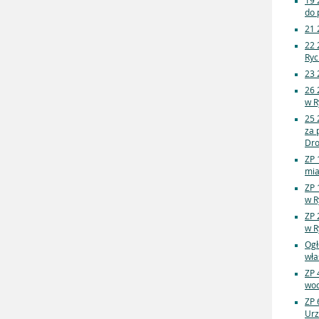
19 
do 
21 
22 
Ryc
23 
26 
w R
25 
za 
Dro
ZP 
mia
ZP 
w R
ZP 
w R
Ogł
wła
ZP 
wod
ZP 
Urz