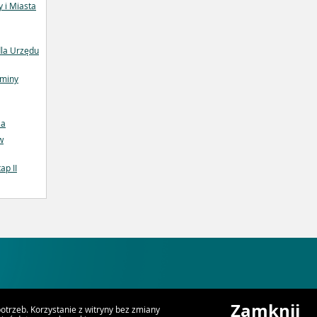
 i Miasta
la Urzędu
Gminy
ia
w
ap II
Zamknij
trzeb. Korzystanie z witryny bez zmiany