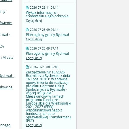
2026-07-29 11:09:14
iny
Wykaz informacji o
środowisku i jego ochronie
Czytaj dalej
ówienie
2026-07-23 09:29:14
chwał -
Plan ogólny gminy Rychwał
Czytaj dalej
iny
2026-07-23 09:27:11
Plan ogólny gminy Rychwał
 i Miasta
Czytaj dalej
2026-07-23 08:05:06
Zarządzenie Nr 18/2026
Burmistrza Rychwała z dnia
Rychwał –
16 lipca 2026 r. w sprawie
upoważnienia do realizacji
projektu Centrum Usług
ieków na
Społecznych w Rychwale -
więcej uslug dla
Mieszkańców w ramach
programu Fundusze
Europejskie dla Wielkopolski
2021-2027 (FEW)
współfinansowanego z
funduszu na rzecz
Sprawiedliwej Transformacji
(FST)
ennego
Czytaj dalej