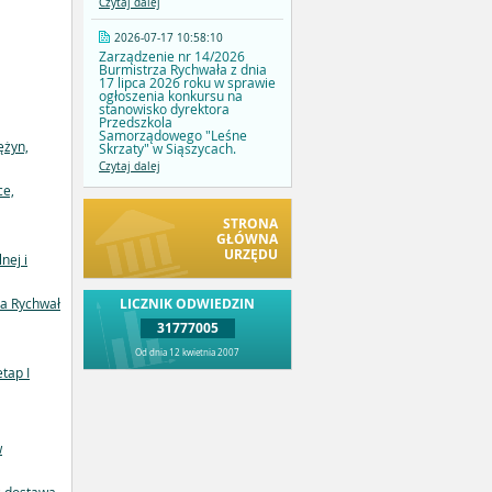
Czytaj dalej
2026-07-17 10:58:10
Zarządzenie nr 14/2026
Burmistrza Rychwała z dnia
17 lipca 2026 roku w sprawie
ogłoszenia konkursu na
stanowisko dyrektora
Przedszkola
Samorządowego "Leśne
ężyn,
Skrzaty" w Siąszycach.
Czytaj dalej
ce,
STRONA
GŁÓWNA
URZĘDU
nej i
LICZNIK ODWIEDZIN
ta Rychwał
31777005
Od dnia 12 kwietnia 2007
tap I
w