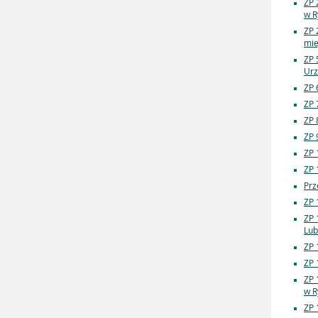
ZP 
w R
ZP 
mie
ZP 
Urz
ZP 
ZP 
ZP 
ZP 
ZP 
ZP 
Prz
ZP 
ZP 
Lub
ZP 
ZP 
ZP 
w R
ZP 