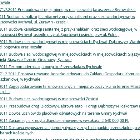
hwale
71.7.2011 Przebudowa drogi gminnej w miejscowości Jaroszewice Rychwalskie
011 Budowa kanalizacji sanitarnej z przykanalikami oraz sieci wodociągowej w
jscowości Rychwał, ul. Żurawin - cześć I.
2011 Budowa kanalizacji sanitarnej z przykanalikami oraz sieci wodociągowej w
jscowości Rychwał, osiedle przy ul. Sportowej i osiedle przy ul. Polnej.
2011 Budowa sieci wodociągowej w miejscowościach: Rychwał, Dąbroszyn, Ward
libogowice oraz Rozalin
2011 Budowa sieci wodociągowej w miejscowościach: w miejscowościach: Siąszy
inki, Siąszyce Trzecie, Grochowy, Rychwał
2011 Termomodernizacja budynku Przedszkola w Rychwale
71.2.2011 Dostawa używanej koparko-ładowarki do Zakładu Gospodarki Komunal
szkaniowej w Rychwale
2011 Zagospodarowanie terenów zielonych i miejsc wypoczynku na terenie Mias
ap I i II
2011 Budowa sieci wodociągowej w miejscowości Zosinki
2011 Przebudowa drogi Złotkowy-Dąbrowa etap II i drogi Dąbroszyn-Pioskorzew e
2011 Dowóz uczniów do placówek oświatowych na terenie Gminy Rychwał
2011 Zaciągnięcie kredytu długoterminowego w wysokości 2 640 000,00 PL
2011 Dostawa wyposażenia i pomocy dydaktycznych do punktu przedszkolnego 
harach Kościelnych