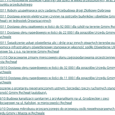
2011 Przygotowanie posiłków (catering) dla dzieci w wieku przedszkolnym, wraz 
punktu przedszkolnego
2011 Roboty uzupełniające przy zadaniu Przebudowa drogi Złotkowy-Dąbrowa
2011 Dostawa energii elektrycznej czynnej na potrzeby budynków i obiektów Gm
hwał i jej Jednostek Organizacyjnych
2011 Dostawa oleju opałowego w ilości do 92 000 l dla szkół na terenie Gminy Ry
2011 Dostawa oleju napędowego w ilości do 22 000 l dla pojazdów Urzędu Gminy
ychwale
2011 Świadczenie usługi oświetlenia ulic i dróg oraz innych otwartych terenów pu
pomocą infrastruktury oświetleniowej stanowiącej własność spółki Oświetlenie Uli
gowe Sp. z o.o. na terenie Gminy Rychwał
11/10 Opracowanie zmiany miejscowego planu zagospodarowania przestrzenneg
sta Rychwał
19/10 Dostawa oleju napędowego w ilości do 32 000 l dla pojazdów Urzędu Gminy
ychwale
20/10 Dostawa oleju napędowego w ilości do 11 000 l dla pojazdów Urzędu Gminy
ychwale
oszenie o przetargu nieograniczonym ustnym: Sprzedaż rzeczy ruchomych stan
sność Gminy Rychwał (autobusy).
4/10 Budowa kanalizacji sanitarnej z przykanalikami na ul. Grodzieckiej i sieci
ociągowej na ul. Kaliskiej, w miejscowości Rychwał
6/10 Dostawa mikrobusu przezanczonego do przewozu osób niepełnosprawnych 
ędu Gminy i Miasta w Rychwale