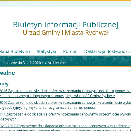
Biuletyn Informacji Publicznej
Urząd Gminy i Miasta Rychwał
Mapa Biuletynu
Statystyki
Pomoc
Deklaracja dostępności
publiczne do 31.12.2020 r. »
Archiwalne
walne
kuły:
2016 Zaproszenie do składania ofert w rozeznaniu cenowym, dot. funkcjonowani
ietlenia ulicznego i drogowego stanowiącego własność Gminy Rychwał
2016 Zaproszenie do składania ofert w rozeznaniu cenowym w przedmiocie wyk
c geodezyjnych tj. wykonania rozgraniczenia nieruchomości
017 Zaproszenie do składania ofert w rozeznaniu cenowymw przedmiocie wykon
dezyjnych
32.3.2017 Zaproszenie do składania ofert w rozeznaniu cenowym w przedmiocie
acowania zmiany miejscowego planu zagospodarowania przestrzennego gminy i