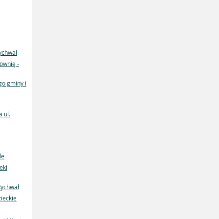
ychwał
ownię -
o gminy i
 ul.
le
eki
Rychwał
ieckie