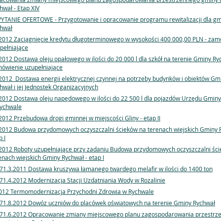
hwał - Etap XIV
YTANIE OFERTOWE - Przygotowanie i opracowanie programu rewitalizacji dla gm
hwał
2012 Zaciągnięcie kredytu długoterminowego w wysokości 400 000,00 PLN - zam
pełniające
2012 Dostawa oleju opałowego w ilości do 20 000 l dla szkół na terenie Gminy Ry
ówienie uzupełniające
2012 Dostawa energii elektrycznej czynnej na potrzeby budynków i obiektów Gm
hwał i jej Jednostek Organizacyjnych
2012 Dostawa oleju napędowego w ilości do 22 500 l dla pojazdów Urzędu Gminy
ychwale
2012 Przebudowa drogi gminnej w miejscości Gliny - etap II
2012 Budowa przydomowych oczyszczalni ścieków na terenach wiejskich Gminy 
p I
2012 Roboty uzupełniające przy zadaniu Budowa przydomowych oczyszczalni śc
enach wiejskich Gminy Rychwał - etap I
71.3.2011 Dostawa kruszywa łamanego twardego melafir w ilości do 1400 ton
71.4.2012 Modernizacja Stacji Uzdatniania Wody w Rozalinie
012 Termomodernizacja Przychodni Zdrowia w Rychwale
71.8.2012 Dowóz uczniów do placówek oświatowych na terenie Gminy Rychwał
71.6.2012 Opracowanie zmiany miejscowego planu zagospodarowania przestrz