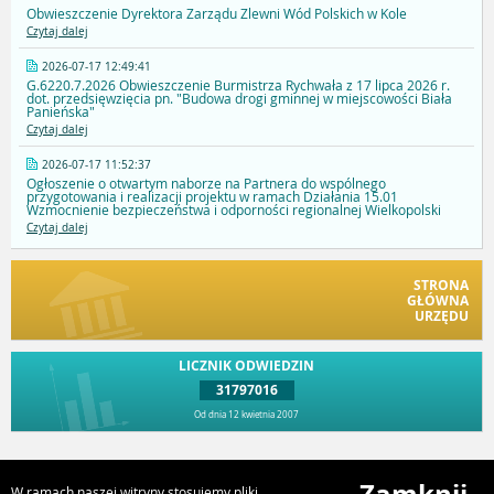
Obwieszczenie Dyrektora Zarządu Zlewni Wód Polskich w Kole
Czytaj dalej
2026-07-17 12:49:41
G.6220.7.2026 Obwieszczenie Burmistrza Rychwała z 17 lipca 2026 r.
dot. przedsięwzięcia pn. "Budowa drogi gminnej w miejscowości Biała
Panieńska"
Czytaj dalej
2026-07-17 11:52:37
Ogłoszenie o otwartym naborze na Partnera do wspólnego
przygotowania i realizacji projektu w ramach Działania 15.01
Wzmocnienie bezpieczeństwa i odporności regionalnej Wielkopolski
Czytaj dalej
STRONA
GŁÓWNA
URZĘDU
LICZNIK ODWIEDZIN
31797016
Od dnia 12 kwietnia 2007
Przejdź do góry
W ramach naszej witryny stosujemy pliki