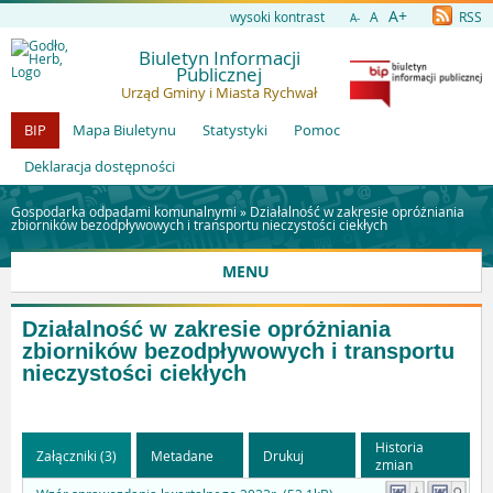
A+
wysoki kontrast
A
RSS
A-
Biuletyn Informacji
Publicznej
Urząd Gminy i Miasta Rychwał
BIP
Mapa Biuletynu
Statystyki
Pomoc
Deklaracja dostępności
Gospodarka odpadami komunalnymi »
Działalność w zakresie opróżniania
zbiorników bezodpływowych i transportu nieczystości ciekłych
MENU
Działalność w zakresie opróżniania
zbiorników bezodpływowych i transportu
nieczystości ciekłych
Historia
Załączniki (3)
Metadane
Drukuj
zmian