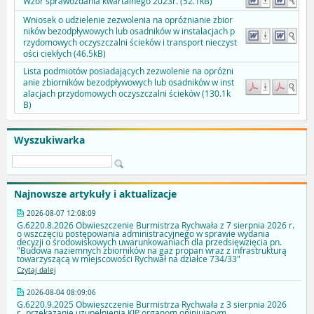
Wzór sprawozdania kwartalnego 2023r. (52.1kB)
Wniosek o udzielenie zezwolenia na opróżnianie zbior
ników bezodpływowych lub osadników w instalacjach p
rzydomowych oczyszczalni ścieków i transport nieczyst
ości ciekłych (46.5kB)
Lista podmiotów posiadających zezwolenie na opróżni
anie zbiorników bezodpływowych lub osadników w inst
alacjach przydomowych oczyszczalni ścieków (130.1k
B)
Wyszukiwarka
Najnowsze artykuły i aktualizacje
2026-08-07 12:08:09
G.6220.8.2026 Obwieszczenie Burmistrza Rychwała z 7 sierpnia 2026 r.
o wszczęciu postępowania administracyjnego w sprawie wydania
decyzji o środowiskowych uwarunkowaniach dla przedsięwzięcia pn.
"Budowa naziemnych zbiorników na gaz propan wraz z infrastrukturą
towarzyszącą w miejscowości Rychwał na działce 734/33"
Czytaj dalej
2026-08-04 08:09:06
G.6220.9.2025 Obwieszczenie Burmistrza Rychwała z 3 sierpnia 2026
r._przekazanie uzupełnienia KIP organom opiniującym