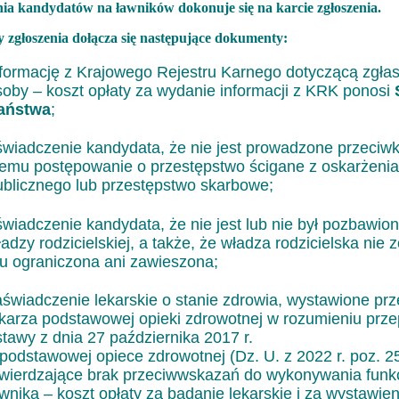
nia kandydatów na ławników dokonuje się na karcie zgłoszenia.
y zgłoszenia dołącza się następujące dokumenty:
nformację z Krajowego Rejestru Karnego dotyczącą zgła
soby – koszt opłaty za wydanie informacji z KRK ponosi
aństwa
;
świadczenie kandydata, że nie jest prowadzone przeciw
iemu postępowanie o przestępstwo ścigane z oskarżenia
ublicznego lub przestępstwo skarbowe;
świadczenie kandydata, że nie jest lub nie był pozbawio
adzy rodzicielskiej, a także, że władza rodzicielska nie z
u ograniczona ani zawieszona;
aświadczenie lekarskie o stanie zdrowia, wystawione prz
ekarza podstawowej opieki zdrowotnej w rozumieniu prz
stawy z dnia 27 października 2017 r.
 podstawowej opiece zdrowotnej (Dz. U. z 2022 r. poz. 2
twierdzające brak przeciwwskazań do wykonywania funkc
wnika – koszt opłaty za badanie lekarskie i za wystawien