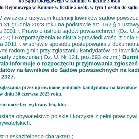
do Sądu Okręgowego w Koninie w liczbie 3 osób
u Rejonowego w Koninie w liczbie 2 osób, w tym 1 osoba do sądu
ązku z upływem kadencji ławników sądów powszec
m 31 grudnia 2023 roku na podstawie art. 162 § 1 ustawy
ca 2001 r. Prawo o ustroju sądów powszechnych (Dz. U. 
 217) i Rozporządzenia Ministra Sprawiedliwości z dnia 9
a 2011 r. w sprawie sposobu postępowania z dokument
ymi radom gmin przy zgłaszaniu kandydatów na ławnikó
karty zgłoszenia ( Dz. U. Nr 121, poz.693 ze zm.)
Burmi
ała informuje
o rozpoczęciu przyjmowania zgłoszeń
datów na ławników do Sądów powszechnych na kad
 2027.
zgłaszania przez uprawnione podmioty kandydatów na ławników
w dniu 30 czerwca 2023 roku.
em może być wybrany ten, kto:
siada obywatelstwo polskie i korzysta z pełni praw cywil
bywatelskich;
st nieskazitelnego charakteru;