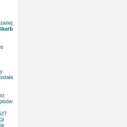
szanej
Skarb
ko
ny
ostała
ez
episów
527
ji
ie