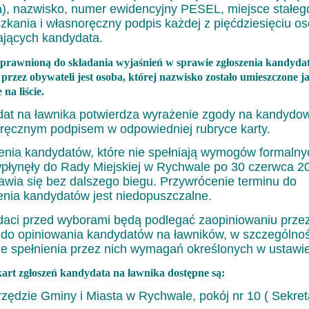
a), nazwisko, numer ewidencyjny PESEL, miejsce stałeg
zkania i własnoręczny podpis każdej z pięćdziesięciu o
ających kandydata.
prawnioną do składania wyjaśnień w sprawie zgłoszenia kandyda
przez obywateli jest osoba, której nazwisko zostało umieszczone j
 na liście.
at na ławnika potwierdza wyrażenie zgody na kandydo
ręcznym podpisem w odpowiedniej rubryce karty.
enia kandydatów, które nie spełniają wymogów formalnyc
wpłynęły do Rady Miejskiej w Rychwale po 30 czerwca 20
awia się bez dalszego biegu.
Przywrócenie terminu do
enia kandydatów jest niedopuszczalne.
aci przed wyborami będą podlegać zaopiniowaniu prze
 do opiniowania kandydatów na ławników, w szczególnoś
ie spełnienia przez nich wymagań określonych w ustawie
art zgłoszeń kandydata na ławnika dostępne są:
rzędzie Gminy i Miasta w Rychwale, pokój nr 10 ( Sekreta