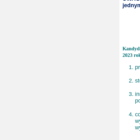
jednym
Kandyda
2023 ro
p
s
i
p
c
w
w