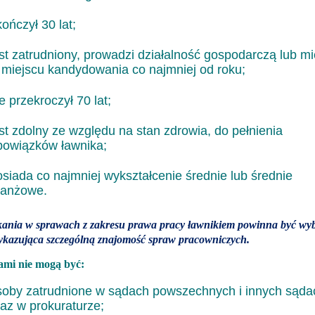
ończył 30 lat;
est zatrudniony, prowadzi działalność gospodarczą lub m
 miejscu kandydowania co najmniej od roku;
e przekroczył 70 lat;
est zdolny ze względu na stan zdrowia, do pełnienia
bowiązków ławnika;
osiada co najmniej wykształcenie średnie lub średnie
ranżowe.
kania w sprawach z zakresu prawa pracy ławnikiem powinna być wy
ykazująca szczególną znajomość spraw pracowniczych.
mi nie mogą być:
soby zatrudnione w sądach powszechnych i innych sąda
raz w prokuraturze;