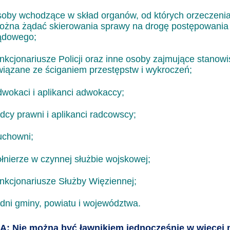
soby wchodzące w skład organów, od których orzeczeni
ożna żądać skierowania sprawy na drogę postępowania
ądowego;
unkcjonariusze Policji oraz inne osoby zajmujące stanow
wiązane ze ściganiem przestępstw i wykroczeń;
dwokaci i aplikanci adwokaccy;
adcy prawni i aplikanci radcowscy;
uchowni;
ołnierze w czynnej służbie wojskowej;
unkcjonariusze Służby Więziennej;
adni gminy, powiatu i województwa.
: Nie można być ławnikiem jednocześnie w więcej 