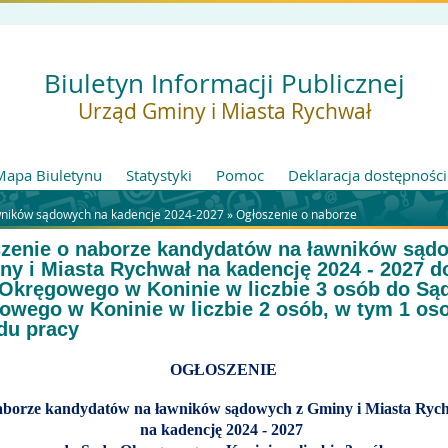
Biuletyn Informacji Publicznej
Urząd Gminy i Miasta Rychwał
Mapa Biuletynu
Statystyki
Pomoc
Deklaracja dostępności
ników sądowych na kadencje 2024-2027 »
Ogłoszenie o naborze
zenie o naborze kandydatów na ławników sąd
ny i Miasta Rychwał na kadencję 2024 - 2027 d
Okręgowego w Koninie w liczbie 3 osób do Są
owego w Koninie w liczbie 2 osób, w tym 1 os
du pracy
OGŁOSZENIE
aborze kandydatów na ławników sądowych z Gminy i Miasta Ryc
na kadencję 2024 - 2027