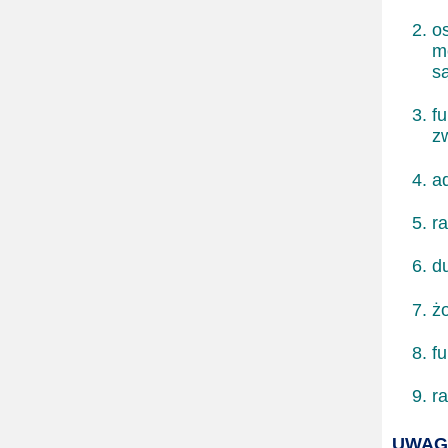
o
m
s
f
z
a
r
d
ż
f
r
UWAGA