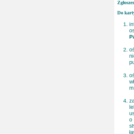
Zgłosze
Do kart
i
o
P
o
n
p
o
wł
m
z
l
u
o
s
ła