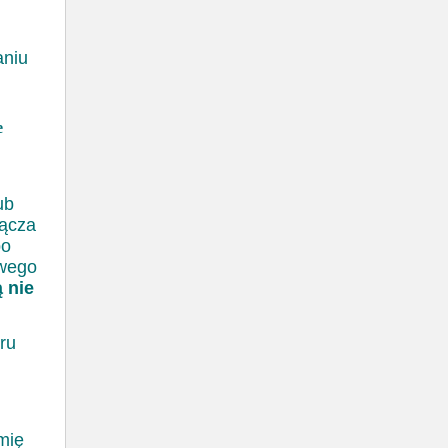
aniu
e
ub
łącza
bo
iwego
ą nie
ru
mię