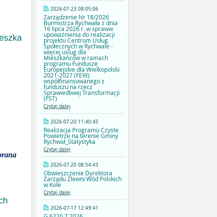
2026-07-23 08:05:06
Zarządzenie Nr 18/2026
Burmistrza Rychwała z dnia
16 lipca 2026 r. w sprawie
upoważnienia do realizacji
ieszka
projektu Centrum Usług
Społecznych w Rychwale -
więcej uslug dla
Mieszkańców w ramach
programu Fundusze
Europejskie dla Wielkopolski
2021-2027 (FEW)
współfinansowanego z
funduszu na rzecz
Sprawiedliwej Transformacji
(FST)
Czytaj dalej
2026-07-20 11:40:45
Realizacja Programu Czyste
Powietrze na terenie Gminy
Rychwał_Statystyka
Czytaj dalej
brana
2026-07-20 08:54:43
Obwieszczenie Dyrektora
Zarządu Zlewni Wód Polskich
w Kole
Czytaj dalej
ch
2026-07-17 12:49:41
G.6220.7.2026