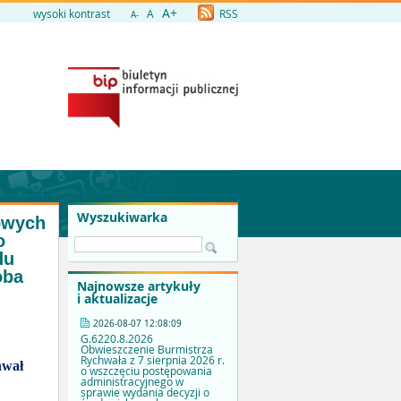
A+
wysoki kontrast
A
RSS
A-
Wyszukiwarka
owych
o
du
oba
Najnowsze artykuły
i aktualizacje
2026-08-07 12:08:09
G.6220.8.2026
Obwieszczenie Burmistrza
Rychwała z 7 sierpnia 2026 r.
hwał
o wszczęciu postępowania
administracyjnego w
sprawie wydania decyzji o