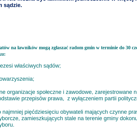
 sądzie.
tów na ławników mogą zgłaszać radom gmin w terminie do 30 c
ku:
rezesi właściwych sądów;
towarzyszenia;
nne organizacje społeczne i zawodowe, zarejestrowane 
odstawie przepisów prawa,
z wyłączeniem partii polityc
o najmniej pięćdziesięciu obywateli mających czynne pr
yborcze, zamieszkujących stale na terenie gminy dokon
yboru.