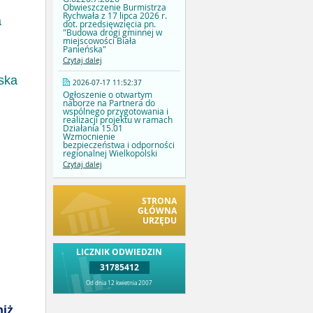
Obwieszczenie Burmistrza
Rychwała z 17 lipca 2026 r.
a
dot. przedsięwzięcia pn.
"Budowa drogi gminnej w
miejscowości Biała
Panieńska"
Czytaj dalej
iska
2026-07-17 11:52:37
Ogłoszenie o otwartym
naborze na Partnera do
wspólnego przygotowania i
realizacji projektu w ramach
Działania 15.01
Wzmocnienie
bezpieczeństwa i odporności
regionalnej Wielkopolski
Czytaj dalej
STRONA
GŁÓWNA
URZĘDU
LICZNIK ODWIEDZIN
31785412
Od dnia 12 kwietnia 2007
niż