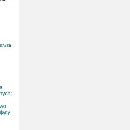
zerwca
na
znych;
awo
ujący