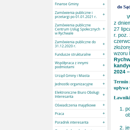
Finanse Gminy
do Sąd
Zamówienia publiczne i
W zwi
przetargi po 01.01.2021 r.
z dnie
Zamówienia publiczne
27 lip
Centrum Usług Społecznych
w Rychwale
r. poz.
czerwc
Zamówienia publiczne do
31.12.2020 r.
złożon
wzoru 
Fundusze strukturalne
Rychw
Współpraca z innymi
kandy
podmiotami
2024 –
Urząd Gminy i Miasta
Termin 
Jednostki organizacyjne
upływa 
Elektroniczne Biuro Obsługi
Interesanta
Ławniki
Oświadczenia majątkowe
po
Praca
o
Poradnik interesanta
je