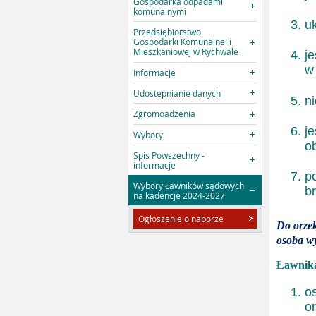
Gospodarka odpadami
komunalnymi
uk
Przedsiębiorstwo
Gospodarki Komunalnej i
Mieszkaniowej w Rychwale
j
w
Informacje
Udostepnianie danych
ni
Zgromoadzenia
j
Wybory
o
Spis Powszechny -
informacje
p
Wybory Ławników sądowych
b
na kadencje 2024-2027
Ogłoszenie o naborze
Do orze
osoba w
Ławnika
o
o