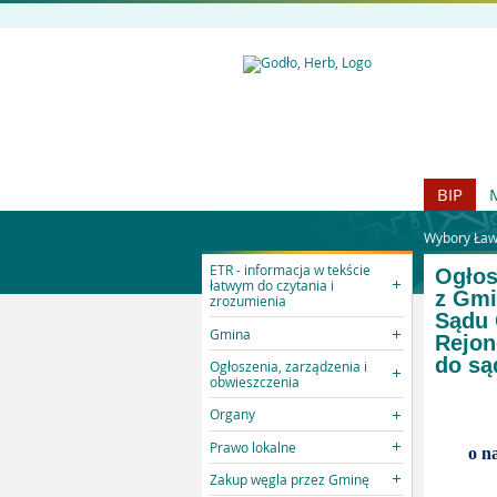
BIP
Wybory Ław
ETR - informacja w tekście
Ogłos
łatwym do czytania i
z Gmi
zrozumienia
Sądu 
Gmina
Rejon
do są
Ogłoszenia, zarządzenia i
obwieszczenia
Organy
Prawo lokalne
o n
Zakup węgla przez Gminę