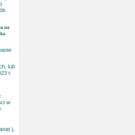
o
sób
ta na
ako
wanie
h, lub
23 r.
z
ci w
.
riat ),