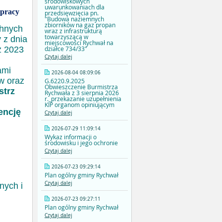
środowiskowych
uwarunkowaniach dla
 pracy
przedsięwzięcia pn.
"Budowa naziemnych
zbiorników na gaz propan
hnych
wraz z infrastrukturą
towarzyszącą w
 z dnia
miejscowości Rychwał na
z 2023
działce 734/33"
Czytaj dalej
ami
2026-08-04 08:09:06
w oraz
G.6220.9.2025
Obwieszczenie Burmistrza
strz
Rychwała z 3 sierpnia 2026
r._przekazanie uzupełnienia
KIP organom opiniującym
encję
Czytaj dalej
2026-07-29 11:09:14
Wykaz informacji o
środowisku i jego ochronie
Czytaj dalej
2026-07-23 09:29:14
Plan ogólny gminy Rychwał
Czytaj dalej
nych i
2026-07-23 09:27:11
Plan ogólny gminy Rychwał
Czytaj dalej