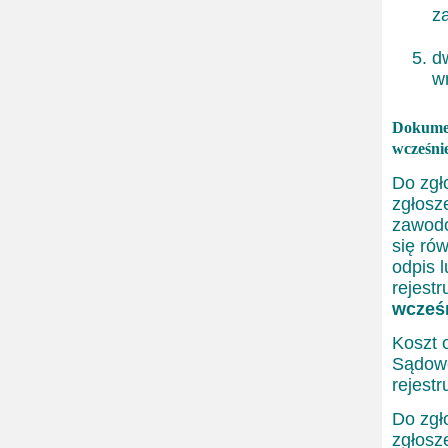
z
d
w
Dokumen
wcześni
Do zgł
zgłosz
zawodo
się ró
odpis 
rejestr
wcześn
Koszt 
Sądowe
rejestr
Do zgł
zgłosze