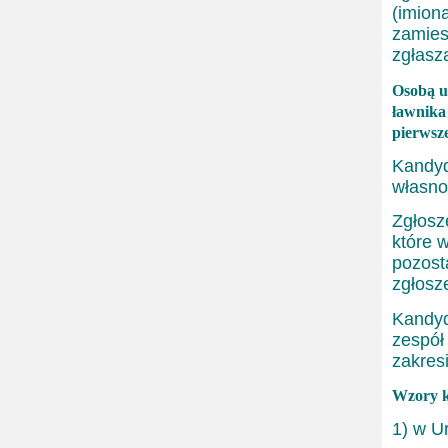
(imion
zamies
zgłasz
Osobą u
ławnika 
pierwsze
Kandyd
własno
Zgłosz
które 
pozost
zgłosz
Kandyd
zespół
zakres
Wzory k
1) w U