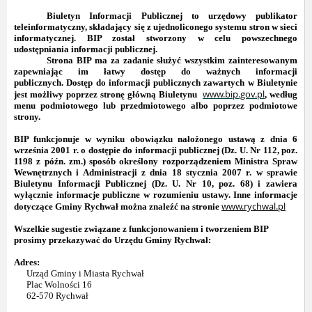
Biuletyn Informacji Publicznej to urzędowy publikator
teleinformatyczny, składający się z ujednoliconego systemu stron w sieci
informatycznej. BIP został stworzony w celu powszechnego
udostępniania informacji publicznej.
Strona BIP ma za zadanie służyć wszystkim zainteresowanym
zapewniając im łatwy dostęp do ważnych informacji
publicznych. Dostęp do informacji publicznych zawartych w Biuletynie
www.bip.gov.pl
jest możliwy poprzez stronę główną Biuletynu
, według
menu podmiotowego lub przedmiotowego albo poprzez podmiotowe
strony.
BIP funkcjonuje w wyniku obowiązku nałożonego ustawą z dnia 6
września 2001 r. o dostępie do informacji publicznej (Dz. U. Nr 112, poz.
1198 z późn. zm.) sposób określony rozporządzeniem Ministra Spraw
Wewnętrznych i Administracji z dnia 18 stycznia 2007 r. w sprawie
Biuletynu Informacji Publicznej (Dz. U. Nr 10, poz. 68) i zawiera
wyłącznie informacje publiczne w rozumieniu ustawy. Inne informacje
www.rychwal.pl
dotyczące Gminy Rychwał można znaleźć na stronie
Wszelkie sugestie związane z funkcjonowaniem i tworzeniem BIP
prosimy przekazywać do Urzędu Gminy Rychwał:
Adres:
Urząd Gminy i Miasta Rychwał
Plac Wolności 16
62-570 Rychwał