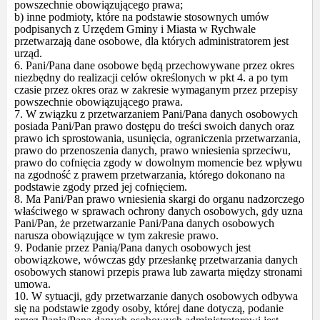
powszechnie obowiązującego prawa;
b) inne podmioty, które na podstawie stosownych umów
podpisanych z Urzędem Gminy i Miasta w Rychwale
przetwarzają dane osobowe, dla których administratorem jest
urząd.
6. Pani/Pana dane osobowe będą przechowywane przez okres
niezbędny do realizacji celów określonych w pkt 4. a po tym
czasie przez okres oraz w zakresie wymaganym przez przepisy
powszechnie obowiązującego prawa.
7. W związku z przetwarzaniem Pani/Pana danych osobowych
posiada Pani/Pan prawo dostępu do treści swoich danych oraz
prawo ich sprostowania, usunięcia, ograniczenia przetwarzania,
prawo do przenoszenia danych, prawo wniesienia sprzeciwu,
prawo do cofnięcia zgody w dowolnym momencie bez wpływu
na zgodność z prawem przetwarzania, którego dokonano na
podstawie zgody przed jej cofnięciem.
8. Ma Pani/Pan prawo wniesienia skargi do organu nadzorczego
właściwego w sprawach ochrony danych osobowych, gdy uzna
Pani/Pan, że przetwarzanie Pani/Pana danych osobowych
narusza obowiązujące w tym zakresie prawo.
9. Podanie przez Panią/Pana danych osobowych jest
obowiązkowe, wówczas gdy przesłankę przetwarzania danych
osobowych stanowi przepis prawa lub zawarta między stronami
umowa.
10. W sytuacji, gdy przetwarzanie danych osobowych odbywa
się na podstawie zgody osoby, której dane dotyczą, podanie