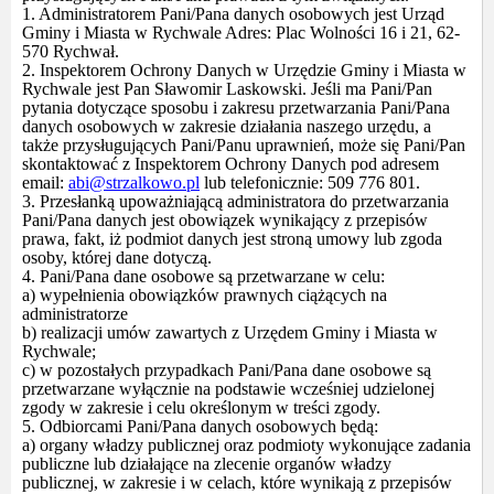
1. Administratorem Pani/Pana danych osobowych jest Urząd
Gminy i Miasta w Rychwale Adres: Plac Wolności 16 i 21, 62-
570 Rychwał.
2. Inspektorem Ochrony Danych w Urzędzie Gminy i Miasta w
Rychwale jest Pan Sławomir Laskowski. Jeśli ma Pani/Pan
pytania dotyczące sposobu i zakresu przetwarzania Pani/Pana
danych osobowych w zakresie działania naszego urzędu, a
także przysługujących Pani/Panu uprawnień, może się Pani/Pan
skontaktować z Inspektorem Ochrony Danych pod adresem
email:
abi@strzalkowo.pl
lub telefonicznie: 509 776 801.
3. Przesłanką upoważniającą administratora do przetwarzania
Pani/Pana danych jest obowiązek wynikający z przepisów
prawa, fakt, iż podmiot danych jest stroną umowy lub zgoda
osoby, której dane dotyczą.
4. Pani/Pana dane osobowe są przetwarzane w celu:
a) wypełnienia obowiązków prawnych ciążących na
administratorze
b) realizacji umów zawartych z Urzędem Gminy i Miasta w
Rychwale;
c) w pozostałych przypadkach Pani/Pana dane osobowe są
przetwarzane wyłącznie na podstawie wcześniej udzielonej
zgody w zakresie i celu określonym w treści zgody.
5. Odbiorcami Pani/Pana danych osobowych będą:
a) organy władzy publicznej oraz podmioty wykonujące zadania
publiczne lub działające na zlecenie organów władzy
publicznej, w zakresie i w celach, które wynikają z przepisów