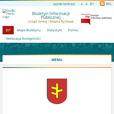
A+
wysoki kontrast
A
RSS
A-
Biuletyn Informacji
Publicznej
Urząd Gminy i Miasta Rychwał
BIP
Mapa Biuletynu
Statystyki
Pomoc
Deklaracja dostępności
MENU