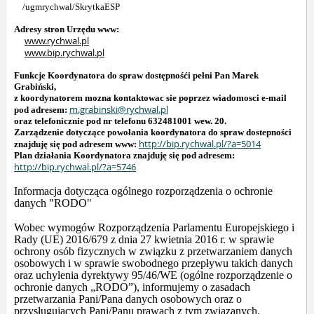
/ugmrychwal/SkrytkaESP
Adresy stron Urzędu www:
www.rychwal.pl
www.bip.rychwal.pl
Funkcje Koordynatora do spraw dostępnośći pełni Pan Marek
Grabiński,
z koordynatorem mozna kontaktowac sie poprzez wiadomosci e-mail
m.grabinski@rychwal.pl
pod adresem:
oraz telefonicznie pod nr telefonu 632481001 wew. 20.
Zarządzenie dotyczące powołania koordynatora do spraw dostepności
http://bip.rychwal.pl/?a=5014
znajduję się pod adresem www:
Plan działania Koordynatora znajduję się pod adresem:
http://bip.rychwal.pl/?a=5746
Informacja dotycząca ogólnego rozporządzenia o ochronie
danych "RODO"
Wobec wymogów Rozporządzenia Parlamentu Europejskiego i
Rady (UE) 2016/679 z dnia 27 kwietnia 2016 r. w sprawie
ochrony osób fizycznych w związku z przetwarzaniem danych
osobowych i w sprawie swobodnego przepływu takich danych
oraz uchylenia dyrektywy 95/46/WE (ogólne rozporządzenie o
ochronie danych „RODO”), informujemy o zasadach
przetwarzania Pani/Pana danych osobowych oraz o
przysługujących Pani/Panu prawach z tym związanych.