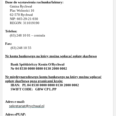
Dane do wystawienia rachunku/faktury:
Gmina Rychwał
Plac Wolności 16
62-570 Rychwał
NIP: 665-29-21-930
REGON: 311019190
Telefon:
(63) 248 10 01 – centrala
Fax:
(63) 248 10 55
Nr konta bankowego na który można wpłacać opłatę skarbową
Bank Spółdzielczy Konin O/Rychwał
Nr 04 8530 0000 0800 0130 2000 0002
Nr międzynarodowego konta bankowego na który można wpłacać
opłatę skarbową poza granicami kraju:
IBAN: PL 04 8530 0000 0800 0130 2000 0002
SWIFT CODE: GBW CP L.PP
Adres e-mail:
sekretariat@rychwal.pl
Adres ePUAP: