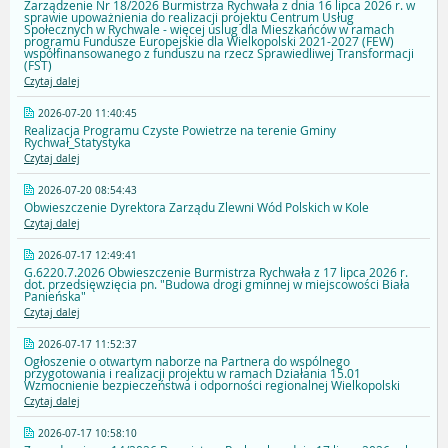
Zarządzenie Nr 18/2026 Burmistrza Rychwała z dnia 16 lipca 2026 r. w
sprawie upoważnienia do realizacji projektu Centrum Usług
Społecznych w Rychwale - więcej uslug dla Mieszkańców w ramach
programu Fundusze Europejskie dla Wielkopolski 2021-2027 (FEW)
współfinansowanego z funduszu na rzecz Sprawiedliwej Transformacji
(FST)
Czytaj dalej
2026-07-20 11:40:45
Realizacja Programu Czyste Powietrze na terenie Gminy
Rychwał_Statystyka
Czytaj dalej
2026-07-20 08:54:43
Obwieszczenie Dyrektora Zarządu Zlewni Wód Polskich w Kole
Czytaj dalej
2026-07-17 12:49:41
G.6220.7.2026 Obwieszczenie Burmistrza Rychwała z 17 lipca 2026 r.
dot. przedsięwzięcia pn. "Budowa drogi gminnej w miejscowości Biała
Panieńska"
Czytaj dalej
2026-07-17 11:52:37
Ogłoszenie o otwartym naborze na Partnera do wspólnego
przygotowania i realizacji projektu w ramach Działania 15.01
Wzmocnienie bezpieczeństwa i odporności regionalnej Wielkopolski
Czytaj dalej
2026-07-17 10:58:10