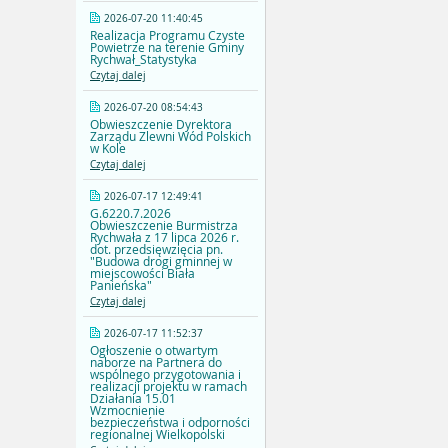
2026-07-20 11:40:45
Realizacja Programu Czyste
Powietrze na terenie Gminy
Rychwał_Statystyka
Czytaj dalej
2026-07-20 08:54:43
Obwieszczenie Dyrektora
Zarządu Zlewni Wód Polskich
w Kole
Czytaj dalej
2026-07-17 12:49:41
G.6220.7.2026
Obwieszczenie Burmistrza
Rychwała z 17 lipca 2026 r.
dot. przedsięwzięcia pn.
"Budowa drogi gminnej w
miejscowości Biała
Panieńska"
Czytaj dalej
2026-07-17 11:52:37
Ogłoszenie o otwartym
naborze na Partnera do
wspólnego przygotowania i
realizacji projektu w ramach
Działania 15.01
Wzmocnienie
bezpieczeństwa i odporności
regionalnej Wielkopolski