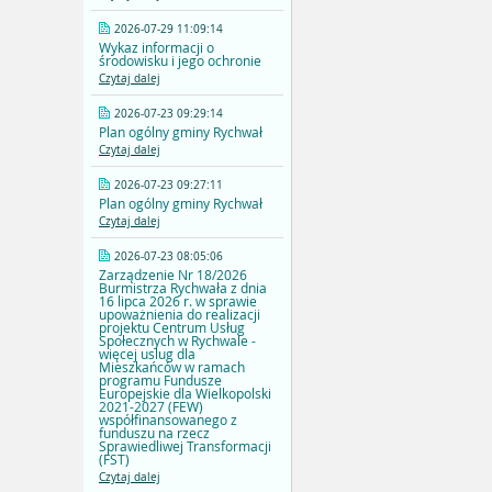
2026-07-29 11:09:14
Wykaz informacji o
środowisku i jego ochronie
Czytaj dalej
2026-07-23 09:29:14
Plan ogólny gminy Rychwał
Czytaj dalej
2026-07-23 09:27:11
Plan ogólny gminy Rychwał
Czytaj dalej
2026-07-23 08:05:06
Zarządzenie Nr 18/2026
Burmistrza Rychwała z dnia
16 lipca 2026 r. w sprawie
upoważnienia do realizacji
projektu Centrum Usług
Społecznych w Rychwale -
więcej uslug dla
Mieszkańców w ramach
programu Fundusze
Europejskie dla Wielkopolski
2021-2027 (FEW)
współfinansowanego z
funduszu na rzecz
Sprawiedliwej Transformacji
(FST)
Czytaj dalej