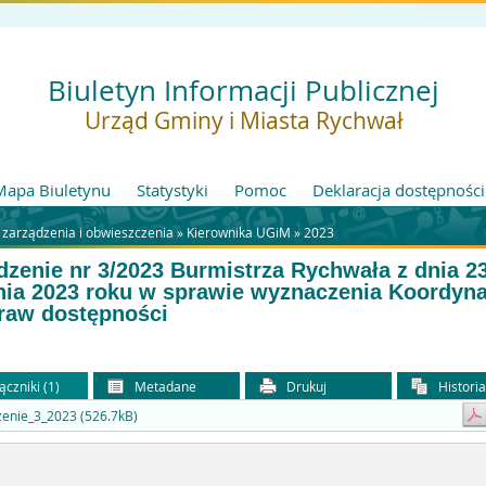
Biuletyn Informacji Publicznej
Urząd Gminy i Miasta Rychwał
Mapa Biuletynu
Statystyki
Pomoc
Deklaracja dostępności
 zarządzenia i obwieszczenia »
Kierownika UGiM
»
2023
dzenie nr 3/2023 Burmistrza Rychwała z dnia 2
nia 2023 roku w sprawie wyznaczenia Koordyna
raw dostępności
ączniki (1)
Metadane
Drukuj
Histori
enie_3_2023 (526.7kB)