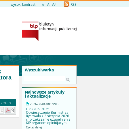
A+
wysoki kontrast
A
RSS
A-
Wyszukiwarka
3
tora
Najnowsze artykuły
i aktualizacje
a zmian
2026-08-04 08:09:06
G.6220.9.2025
Obwieszczenie Burmistrza
Rychwała z 3 sierpnia 2026
r._przekazanie uzupełnienia
KIP organom opiniującym
Czytaj dalej