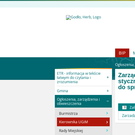
BIP
Ogłoszenia,
ETR - informacja w tekście
Zarzą
łatwym do czytania i
stycz
zrozumienia
do sp
Gmina
Ogłoszenia, zarządzenia i
obwieszczenia
Zał
Burmistrza
Zarzadz
Kierownika UGiM
Rady Miejskiej