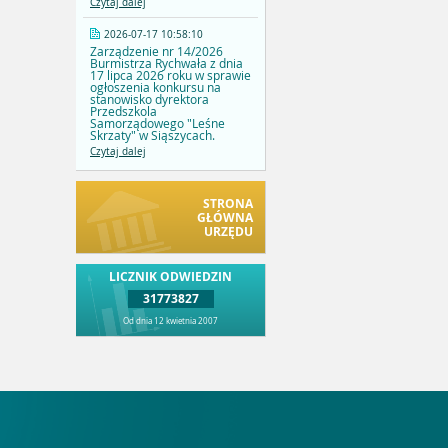
Czytaj dalej
2026-07-17 10:58:10
Zarządzenie nr 14/2026
Burmistrza Rychwała z dnia
17 lipca 2026 roku w sprawie
ogłoszenia konkursu na
stanowisko dyrektora
Przedszkola
Samorządowego "Leśne
Skrzaty" w Siąszycach.
Czytaj dalej
STRONA
GŁÓWNA
URZĘDU
LICZNIK ODWIEDZIN
31773827
Od dnia 12 kwietnia 2007