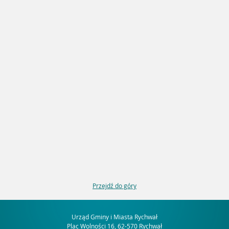
Przejdź do góry
Urząd Gminy i Miasta Rychwał
Plac Wolności 16, 62-570 Rychwał