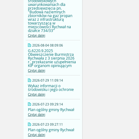
środowiskowych
uwarunkowaniach dla
przedsięwzięcia pn.
"Budowa naziemnych
zbiorników na gaz propan
wraz z infrastrukturą
towarzyszącą w
miejscowości Rychwał na
działce 734/33"
Czytaj dalej
2026-08-04 08:09:06
G.6220.9.2025
Obwieszczenie Burmistrza
Rychwała z 3 sierpnia 2026
r._przekazanie uzupełnienia
KIP organom opiniującym
Czytaj dalej
2026-07-29 11:09:14
Wykaz informacji o
środowisku i jego ochronie
Czytaj dalej
2026-07-23 09:29:14
Plan ogólny gminy Rychwał
Czytaj dalej
2026-07-23 09:27:11
Plan ogólny gminy Rychwał
Czytaj dalej