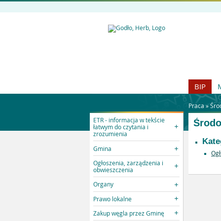
BIP
Praca »
Śro
ETR - informacja w tekście
Środ
łatwym do czytania i
zrozumienia
Kate
Gmina
Ogł
Ogłoszenia, zarządzenia i
obwieszczenia
Organy
Prawo lokalne
Zakup węgla przez Gminę