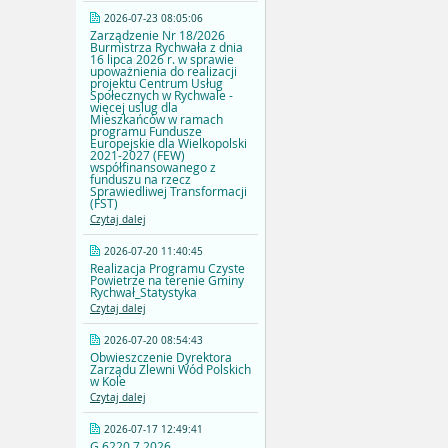
2026-07-23 08:05:06
Zarządzenie Nr 18/2026
Burmistrza Rychwała z dnia
16 lipca 2026 r. w sprawie
upoważnienia do realizacji
projektu Centrum Usług
Społecznych w Rychwale -
więcej uslug dla
Mieszkańców w ramach
programu Fundusze
Europejskie dla Wielkopolski
2021-2027 (FEW)
współfinansowanego z
funduszu na rzecz
Sprawiedliwej Transformacji
(FST)
Czytaj dalej
2026-07-20 11:40:45
Realizacja Programu Czyste
Powietrze na terenie Gminy
Rychwał_Statystyka
Czytaj dalej
2026-07-20 08:54:43
Obwieszczenie Dyrektora
Zarządu Zlewni Wód Polskich
w Kole
Czytaj dalej
2026-07-17 12:49:41
G.6220.7.2026