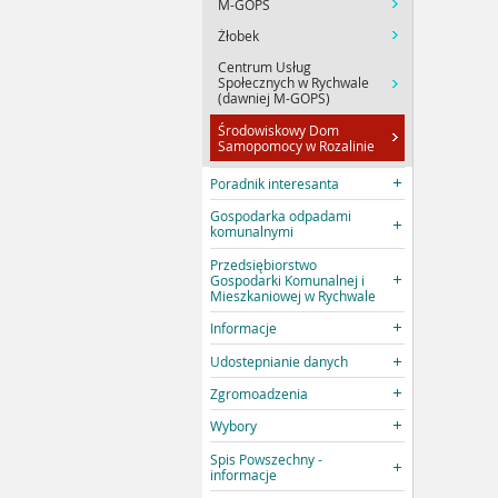
M-GOPS
Żłobek
Centrum Usług
Społecznych w Rychwale
(dawniej M-GOPS)
Środowiskowy Dom
Samopomocy w Rozalinie
Poradnik interesanta
Gospodarka odpadami
komunalnymi
Przedsiębiorstwo
Gospodarki Komunalnej i
Mieszkaniowej w Rychwale
Informacje
Udostepnianie danych
Zgromoadzenia
Wybory
Spis Powszechny -
informacje