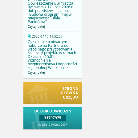
Obwieszczenie Burmistrza
Rychwała z 17 lipca 2026 r.
dot. przedsięwzięcia pn.
"Budowa drogi gminnej w
miejscowości Biała
Panieńska"
Czytaj dalej
2026-07-17 11:52:37
Ogłoszenie o otwartym
naborze na Partnera do
wspólnego przygotowania i
realizacji projektu w ramach
Działania 15.01
Wzmocnienie
bezpieczeństwa i odporności
regionalnej Wielkopolski
Czytaj dalej
STRONA
GŁÓWNA
URZĘDU
LICZNIK ODWIEDZIN
31797975
Od dnia 12 kwietnia 2007