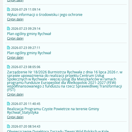
Czytaj dalej
2026-07-29 11:09:14
Wykaz informacji o środowisku i jego ochronie
Czytaj dalej
2026-07-23 09:29:14
Plan ogólny gminy Rychwał
Czytaj dalej
2026-07-23 09:27:11
Plan ogólny gminy Rychwał
Czytaj dalej
2026-07-23 08:05:06
Zarządzenie Nr 18/2026 Burmistrza Rychwała z dnia 16 lipca 2026 r. w
sprawie upoważnienia do realizacji projektu Centrum Usług
Społecznych w Rychwale - więcej uslug dla Mieszkańców w ramach
programu Fundusze Europejskie dla Wielkopolski 2021-2027 (FEW)
współfinansowanego z funduszu na rzecz Sprawiedliwej Transformacji
(FST)
Czytaj dalej
2026-07-20 11:40:45
Realizacja Programu Czyste Powietrze na terenie Gminy
Rychwał_Statystyka
Czytaj dalej
2026-07-20 08:54:43
Obwieszczenie Dyrektora Zarządu Zlewni Wód Polskich w Kole