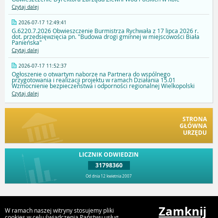
Czytaj dalej
2026-07-17 12:49:41
G.6220.7.2026 Obwieszczenie Burmistrza Rychwała z 17 lipca 2026 r.
dot. przedsięwzięcia pn. "Budowa drogi gminnej w miejscowości Biała
Panieńska"
Czytaj dalej
2026-07-17 11:52:37
Ogłoszenie o otwartym naborze na Partnera do wspólnego
przygotowania i realizacji projektu w ramach Działania 15.01
Wzmocnienie bezpieczeństwa i odporności regionalnej Wielkopolski
Czytaj dalej
STRONA
GŁÓWNA
URZĘDU
LICZNIK ODWIEDZIN
31798360
Od dnia 12 kwietnia 2007
Przejdź do góry
Zamknij
W ramach naszej witryny stosujemy pliki
cookies w celu świadczenia Państwu usług