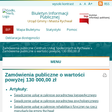
A+
wysoki kontrast
A
RSS
A-
Biuletyn Informacji
Publicznej
Urząd Gminy i Miasta Rychwał
BIP
Mapa Biuletynu
Statystyki
Pomoc
Deklaracja dostępności
Zamówienia publiczne Centrum Usług Społecznych w Rychwale »
Zamówienia publiczne o wartości powyżej 130 000,00 zł
MENU
Zamówienia publiczne o wartości
powyżej 130 000,00 zł
Artykuły:
Świadczenie usług w zakresie poradnictwa logopedycznego
Świadczenie usług w zakresie poradnictwa psychologicznego
Świadczenie usług w zakresie rehabilitacji fizycznej na rzecz
mieszkańców gminy Rychwał