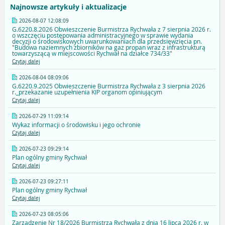
Najnowsze artykuły i aktualizacje
2026-08-07 12:08:09
G.6220.8.2026 Obwieszczenie Burmistrza Rychwała z 7 sierpnia 2026 r.
o wszczęciu postępowania administracyjnego w sprawie wydania
decyzji o środowiskowych uwarunkowaniach dla przedsięwzięcia pn.
"Budowa naziemnych zbiorników na gaz propan wraz z infrastrukturą
towarzyszącą w miejscowości Rychwał na działce 734/33"
Czytaj dalej
2026-08-04 08:09:06
G.6220.9.2025 Obwieszczenie Burmistrza Rychwała z 3 sierpnia 2026
r._przekazanie uzupełnienia KIP organom opiniującym
Czytaj dalej
2026-07-29 11:09:14
Wykaz informacji o środowisku i jego ochronie
Czytaj dalej
2026-07-23 09:29:14
Plan ogólny gminy Rychwał
Czytaj dalej
2026-07-23 09:27:11
Plan ogólny gminy Rychwał
Czytaj dalej
2026-07-23 08:05:06
Zarządzenie Nr 18/2026 Burmistrza Rychwała z dnia 16 lipca 2026 r. w