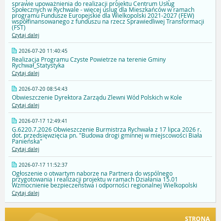
sprawie upoważnienia do realizacji projektu Centrum Usług
Społecznych w Rychwale - więcej uslug dla Mieszkańców w ramach
programu Fundusze Europejskie dla Wielkopolski 2021-2027 (FEW)
współfinansowanego z funduszu na rzecz Sprawiedliwej Transformacji
(FST)
Czytaj dalej
2026-07-20 11:40:45
Realizacja Programu Czyste Powietrze na terenie Gminy
Rychwał_Statystyka
Czytaj dalej
2026-07-20 08:54:43
Obwieszczenie Dyrektora Zarządu Zlewni Wód Polskich w Kole
Czytaj dalej
2026-07-17 12:49:41
G.6220.7.2026 Obwieszczenie Burmistrza Rychwała z 17 lipca 2026 r.
dot. przedsięwzięcia pn. "Budowa drogi gminnej w miejscowości Biała
Panieńska"
Czytaj dalej
2026-07-17 11:52:37
Ogłoszenie o otwartym naborze na Partnera do wspólnego
przygotowania i realizacji projektu w ramach Działania 15.01
Wzmocnienie bezpieczeństwa i odporności regionalnej Wielkopolski
Czytaj dalej
STRONA