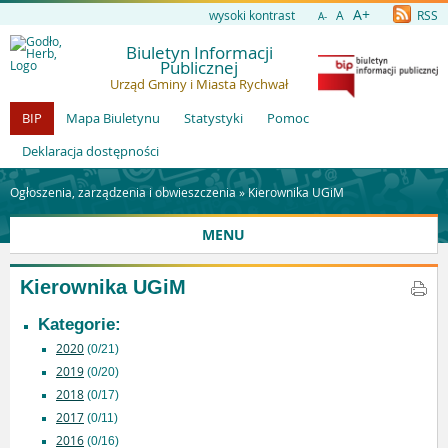
A+
wysoki kontrast
A
RSS
A-
Biuletyn Informacji
Publicznej
Urząd Gminy i Miasta Rychwał
BIP
Mapa Biuletynu
Statystyki
Pomoc
Deklaracja dostępności
Ogłoszenia, zarządzenia i obwieszczenia »
Kierownika UGiM
MENU
Kierownika UGiM
Kategorie:
2020
(0/21)
2019
(0/20)
2018
(0/17)
2017
(0/11)
2016
(0/16)