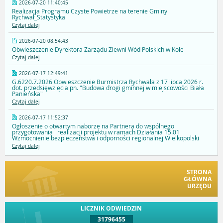
2026-07-20 11:40:45
Realizacja Programu Czyste Powietrze na terenie Gminy
Rychwał_Statystyka
Czytaj dalej
2026-07-20 08:54:43
Obwieszczenie Dyrektora Zarządu Zlewni Wód Polskich w Kole
Czytaj dalej
2026-07-17 12:49:41
G.6220.7.2026 Obwieszczenie Burmistrza Rychwała z 17 lipca 2026 r.
dot. przedsięwzięcia pn. "Budowa drogi gminnej w miejscowości Biała
Panieńska"
Czytaj dalej
2026-07-17 11:52:37
Ogłoszenie o otwartym naborze na Partnera do wspólnego
przygotowania i realizacji projektu w ramach Działania 15.01
Wzmocnienie bezpieczeństwa i odporności regionalnej Wielkopolski
Czytaj dalej
STRONA
GŁÓWNA
URZĘDU
LICZNIK ODWIEDZIN
31796455