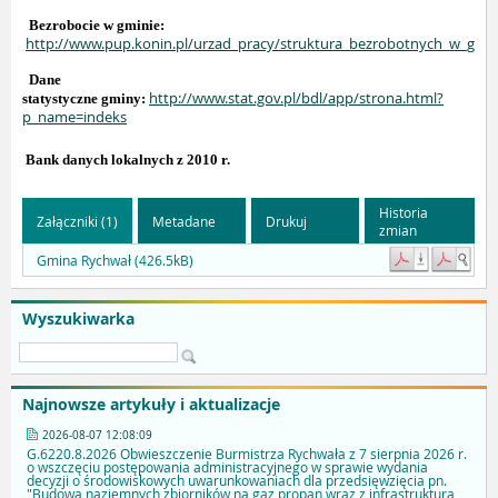
Bezrobocie w gminie:
http://www.pup.konin.pl/urzad_pracy/struktura_bezrobotnych_w_gmi
Dane
http://www.stat.gov.pl/bdl/app/strona.html?
statystyczne
gminy:
p_name=indeks
Bank danych lokalnych z 2010 r.
Historia
Załączniki (1)
Metadane
Drukuj
zmian
Gmina Rychwał (426.5kB)
Wyszukiwarka
Najnowsze artykuły i aktualizacje
2026-08-07 12:08:09
G.6220.8.2026 Obwieszczenie Burmistrza Rychwała z 7 sierpnia 2026 r.
o wszczęciu postępowania administracyjnego w sprawie wydania
decyzji o środowiskowych uwarunkowaniach dla przedsięwzięcia pn.
"Budowa naziemnych zbiorników na gaz propan wraz z infrastrukturą