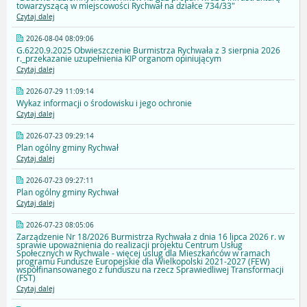
towarzyszącą w miejscowości Rychwał na działce 734/33"
Czytaj dalej
2026-08-04 08:09:06
G.6220.9.2025 Obwieszczenie Burmistrza Rychwała z 3 sierpnia 2026
r._przekazanie uzupełnienia KIP organom opiniującym
Czytaj dalej
2026-07-29 11:09:14
Wykaz informacji o środowisku i jego ochronie
Czytaj dalej
2026-07-23 09:29:14
Plan ogólny gminy Rychwał
Czytaj dalej
2026-07-23 09:27:11
Plan ogólny gminy Rychwał
Czytaj dalej
2026-07-23 08:05:06
Zarządzenie Nr 18/2026 Burmistrza Rychwała z dnia 16 lipca 2026 r. w
sprawie upoważnienia do realizacji projektu Centrum Usług
Społecznych w Rychwale - więcej uslug dla Mieszkańców w ramach
programu Fundusze Europejskie dla Wielkopolski 2021-2027 (FEW)
współfinansowanego z funduszu na rzecz Sprawiedliwej Transformacji
(FST)
Czytaj dalej