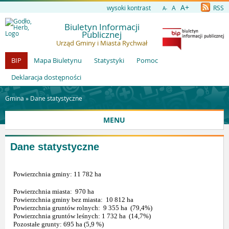
A+
wysoki kontrast
A
RSS
A-
Biuletyn Informacji
Publicznej
Urząd Gminy i Miasta Rychwał
BIP
Mapa Biuletynu
Statystyki
Pomoc
Deklaracja dostępności
Gmina »
Dane statystyczne
MENU
Dane statystyczne
Powierzchnia gminy: 11 782 ha
Powierzchnia miasta:
970 ha
Powierzchnia gminy bez miasta:
10 812 ha
Powierzchnia gruntów rolnych:
9 355 ha
(79,4%)
Powierzchnia gruntów leśnych: 1 732 ha
(14,7%)
Pozostałe grunty: 695 ha (5,9 %)