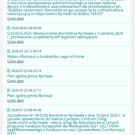
o wszczęciu postępowania administracyjnego w sprawie wydania
decyzji o środowiskowych uwarunkowaniach dla przedsięwzięcia pn.
"Budowa naziemnych zbiorników na gaz propan wraz z infrastrukturą
towarzyszącą w miejscowości Rychwał na działce 734/33"
Czytaj dalej
2026-08-04 08:09:06
G.6220.9.2025 Obwieszczenie Burmistrza Rychwała z 3 sierpnia 2026
r._przekazanie uzupełnienia KIP organom opiniującym
Czytaj dalej
2026-07-29 11:09:14
Wykaz informacji o środowisku i jego ochronie
Czytaj dalej
2026-07-23 09:29:14
Plan ogólny gminy Rychwał
Czytaj dalej
2026-07-23 09:27:11
Plan ogólny gminy Rychwał
Czytaj dalej
2026-07-23 08:05:06
Zarządzenie Nr 18/2026 Burmistrza Rychwała z dnia 16 lipca 2026 r. w
sprawie upoważnienia do realizacji projektu Centrum Usług
Społecznych w Rychwale - więcej uslug dla Mieszkańców w ramach
programu Fundusze Europejskie dla Wielkopolski 2021-2027 (FEW)
współfinansowanego z funduszu na rzecz Sprawiedliwej Transformacji
(FST)