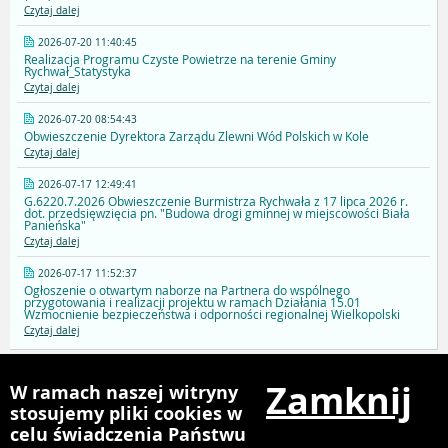
Czytaj dalej
2026-07-20 11:40:45
Realizacja Programu Czyste Powietrze na terenie Gminy
Rychwał_Statystyka
Czytaj dalej
2026-07-20 08:54:43
Obwieszczenie Dyrektora Zarządu Zlewni Wód Polskich w Kole
Czytaj dalej
2026-07-17 12:49:41
G.6220.7.2026 Obwieszczenie Burmistrza Rychwała z 17 lipca 2026 r.
dot. przedsięwzięcia pn. "Budowa drogi gminnej w miejscowości Biała
Panieńska"
Czytaj dalej
2026-07-17 11:52:37
Ogłoszenie o otwartym naborze na Partnera do wspólnego
przygotowania i realizacji projektu w ramach Działania 15.01
Wzmocnienie bezpieczeństwa i odporności regionalnej Wielkopolski
Czytaj dalej
STRONA
Zamknij
W ramach naszej witryny
GŁÓWNA
stosujemy pliki cookies w
URZĘDU
celu świadczenia Państwu