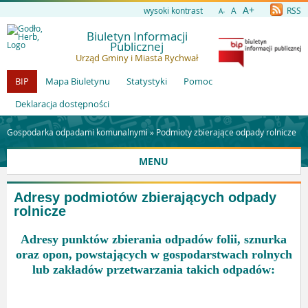
A+
wysoki kontrast
A
RSS
A-
Biuletyn Informacji
Publicznej
Urząd Gminy i Miasta Rychwał
BIP
Mapa Biuletynu
Statystyki
Pomoc
Deklaracja dostępności
Gospodarka odpadami komunalnymi »
Podmioty zbierające odpady rolnicze
MENU
Adresy podmiotów zbierających odpady
rolnicze
Adresy punktów zbierania odpadów folii, sznurka
oraz opon, powstających w gospodarstwach rolnych
lub zakładów przetwarzania takich odpadów: