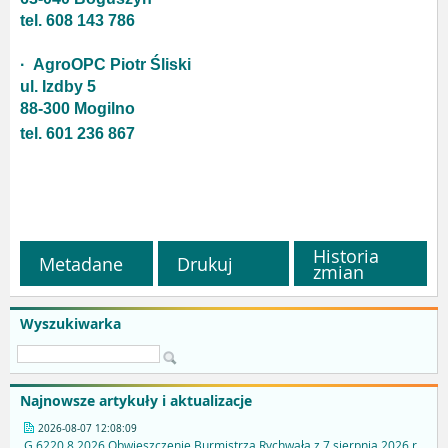
tel. 608 143 786
· AgroOPC Piotr Śliski
ul. Izdby 5
88-300 Mogilno
tel. 601 236 867
Historia
Metadane
Drukuj
zmian
Wyszukiwarka
Najnowsze artykuły i aktualizacje
2026-08-07 12:08:09
G.6220.8.2026 Obwieszczenie Burmistrza Rychwała z 7 sierpnia 2026 r.