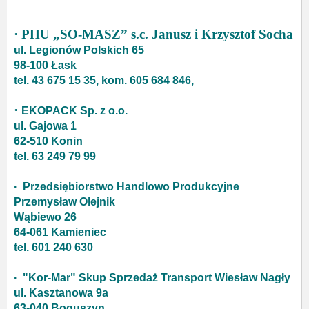
·
PHU „SO-MASZ” s.c. Janusz i Krzysztof Socha
ul. Legionów Polskich 65
98-100 Łask
tel. 43 675 15 35, kom. 605 684 846,
·
EKOPACK Sp. z o.o.
ul. Gajowa 1
62-510 Konin
tel. 63 249 79 99
· Przedsiębiorstwo Handlowo Produkcyjne
Przemysław Olejnik
Wąbiewo 26
64-061 Kamieniec
tel. 601 240 630
· "Kor-Mar" Skup Sprzedaż Transport Wiesław Nagły
ul. Kasztanowa 9a
63-040 Boguszyn