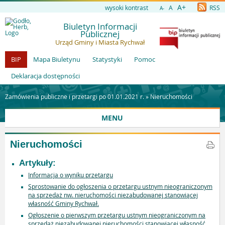
A+
wysoki kontrast
A
RSS
A-
Biuletyn Informacji
Publicznej
Urząd Gminy i Miasta Rychwał
BIP
Mapa Biuletynu
Statystyki
Pomoc
Deklaracja dostępności
Zamówienia publiczne i przetargi po 01.01.2021 r. »
Nieruchomości
MENU
Nieruchomości
Artykuły:
Informacja o wyniku przetargu
Sprostowanie do ogłoszenia o przetargu ustnym nieograniczonym
na sprzedaż nw. nieruchomości niezabudowanej stanowiącej
własność Gminy Rychwał.
Ogłoszenie o pierwszym przetargu ustnym nieograniczonym na
sprzedaż niezabudowanej nieruchomości stanowiącej własność