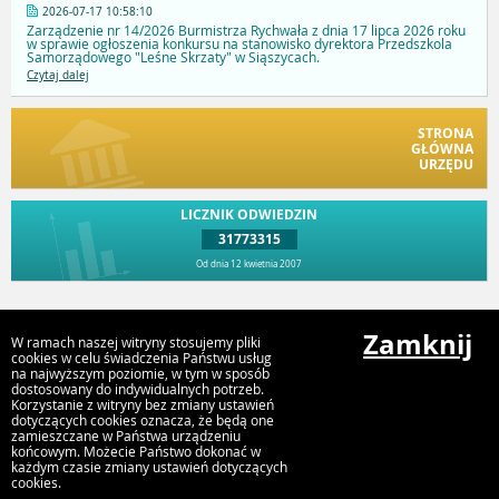
2026-07-17 10:58:10
Zarządzenie nr 14/2026 Burmistrza Rychwała z dnia 17 lipca 2026 roku
w sprawie ogłoszenia konkursu na stanowisko dyrektora Przedszkola
Samorządowego "Leśne Skrzaty" w Siąszycach.
Czytaj dalej
STRONA
GŁÓWNA
URZĘDU
LICZNIK ODWIEDZIN
31773315
Od dnia 12 kwietnia 2007
Przejdź do góry
Zamknij
W ramach naszej witryny stosujemy pliki
cookies w celu świadczenia Państwu usług
na najwyższym poziomie, w tym w sposób
dostosowany do indywidualnych potrzeb.
Urząd Gminy i Miasta Rychwał
Korzystanie z witryny bez zmiany ustawień
Plac Wolności 16, 62-570 Rychwał
dotyczących cookies oznacza, że będą one
zamieszczane w Państwa urządzeniu
końcowym. Możecie Państwo dokonać w
każdym czasie zmiany ustawień dotyczących
cookies.