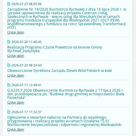
2026-07-23 08:05:06
Zarządzenie Nr 18/2026 Burmistrza Rychwała z dnia 16 lipca 2026 r. w
sprawie upoważnienia do realizacji projektu Centrum Usług
Społecznych w Rychwale - więcej uslug dla Mieszkańców w ramach
programu Fundusze Europejskie dla Wielkopolski 2021-2027 (FEW)
współfinansowanego z funduszu na rzecz Sprawiedliwej Transformacji
(FST)
Czytaj dalej
2026-07-20 11:40:45
Realizacja Programu Czyste Powietrze na terenie Gminy
Rychwał_Statystyka
Czytaj dalej
2026-07-20 08:54:43
Obwieszczenie Dyrektora Zarządu Zlewni Wód Polskich w Kole
Czytaj dalej
2026-07-17 12:49:41
G.6220.7.2026 Obwieszczenie Burmistrza Rychwała z 17 lipca 2026 r.
dot. przedsięwzięcia pn. "Budowa drogi gminnej w miejscowości Biała
Panieńska"
Czytaj dalej
2026-07-17 11:52:37
Ogłoszenie o otwartym naborze na Partnera do wspólnego
przygotowania i realizacji projektu w ramach Działania 15.01
Wzmocnienie bezpieczeństwa i odporności regionalnej Wielkopolski
Czytaj dalej