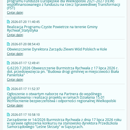
programu Fundusze Europejskie dla Wielkopolski 2021-2027 (FEW)
współfinansowanego z funduszu na rzecz Sprawiedliwej Transformacji
(FST)
Czytaj dalej
2026-07-20 11:40:45
Realizacja Programu Czyste Powietrze na terenie Gminy
Rychwał_Statystyka
Czytaj dalej
2026-07-20 08:54:43
Obwieszczenie Dyrektora Zarządu Zlewni Wód Polskich w Kole
Czytaj dalej
2026-07-17 12:49:41
G.6220.7.2026 Obwieszczenie Burmistrza Rychwała z 17 lipca 2026 r.
dot. przedsięwzięcia pn. "Budowa drogi gminnej w miejscowości Biała
Panieńska"
Czytaj dalej
2026-07-17 11:52:37
Ogłoszenie o otwartym naborze na Partnera do wspólnego
przygotowania i realizacji projektu w ramach Działania 15.01
Wzmocnienie bezpieczeństwa i odporności regionalnej Wielkopolski
Czytaj dalej
2026-07-17 10:58:10
Zarządzenie nr 14/2026 Burmistrza Rychwała z dnia 17 lipca 2026 roku
w sprawie ogłoszenia konkursu na stanowisko dyrektora Przedszkola
Samorządowego "Leśne Skrzaty" w Siąszycach.