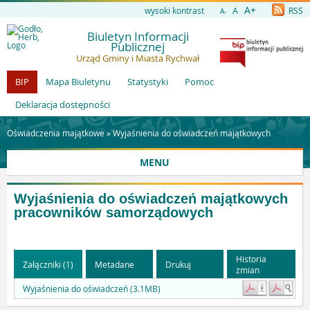
A+
wysoki kontrast
A
RSS
A-
Biuletyn Informacji
Publicznej
Urząd Gminy i Miasta Rychwał
BIP
Mapa Biuletynu
Statystyki
Pomoc
Deklaracja dostępności
Oświadczenia majątkowe »
Wyjaśnienia do oświadczeń majątkowych
MENU
Wyjaśnienia do oświadczeń majątkowych
pracowników samorządowych
Historia
Załączniki (1)
Metadane
Drukuj
zmian
Wyjaśnienia do oświadczeń (3.1MB)