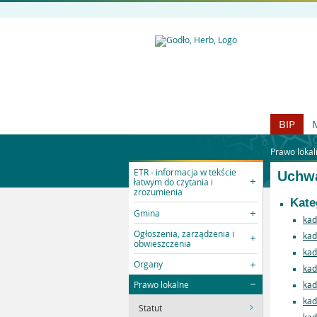
BIP
Prawo lokal
ETR - informacja w tekście
Uchw
łatwym do czytania i
zrozumienia
Kate
Gmina
kad
Ogłoszenia, zarządzenia i
kad
obwieszczenia
kad
Organy
kad
Prawo lokalne
kad
kad
Statut