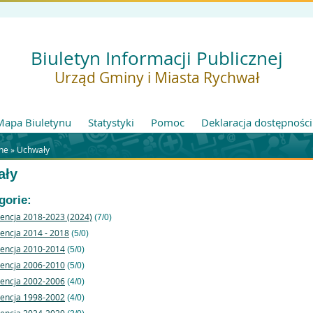
Biuletyn Informacji Publicznej
Urząd Gminy i Miasta Rychwał
Mapa Biuletynu
Statystyki
Pomoc
Deklaracja dostępności
ne »
Uchwały
ały
gorie:
encja 2018-2023 (2024)
(7/0)
encja 2014 - 2018
(5/0)
encja 2010-2014
(5/0)
encja 2006-2010
(5/0)
encja 2002-2006
(4/0)
encja 1998-2002
(4/0)