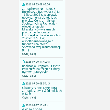
2026-07-23 08:05:06
Zarządzenie Nr 18/2026
Burmistrza Rychwała z dnia
16 lipca 2026 r. w sprawie
upoważnienia do realizacji
projektu Centrum Usług
Społecznych w Rychwale -
więcej uslug dla
Mieszkańców w ramach
programu Fundusze
Europejskie dla Wielkopolski
2021-2027 (FEW)
współfinansowanego z
funduszu na rzecz
Sprawiedliwej Transformacji
(FST)
Czytaj dalej
2026-07-20 11:40:45
Realizacja Programu Czyste
Powietrze na terenie Gminy
Rychwał_Statystyka
Czytaj dalej
2026-07-20 08:54:43
Obwieszczenie Dyrektora
Zarządu Zlewni Wód Polskich
w Kole
Czytaj dalej
2026-07-17 12:49:41
G.6220.7.2026