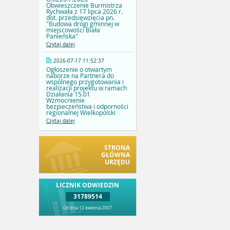
Obwieszczenie Burmistrza
Rychwała z 17 lipca 2026 r.
dot. przedsięwzięcia pn.
"Budowa drogi gminnej w
miejscowości Biała
Panieńska"
Czytaj dalej
2026-07-17 11:52:37
Ogłoszenie o otwartym
naborze na Partnera do
wspólnego przygotowania i
realizacji projektu w ramach
Działania 15.01
Wzmocnienie
bezpieczeństwa i odporności
regionalnej Wielkopolski
Czytaj dalej
STRONA
GŁÓWNA
URZĘDU
LICZNIK ODWIEDZIN
31789514
Od dnia 12 kwietnia 2007