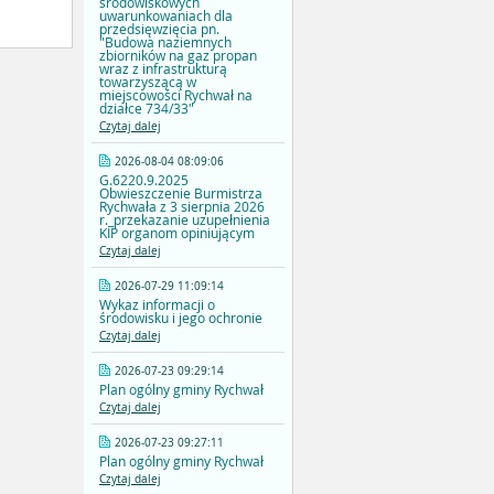
środowiskowych
uwarunkowaniach dla
przedsięwzięcia pn.
"Budowa naziemnych
zbiorników na gaz propan
wraz z infrastrukturą
towarzyszącą w
miejscowości Rychwał na
działce 734/33"
Czytaj dalej
2026-08-04 08:09:06
G.6220.9.2025
Obwieszczenie Burmistrza
Rychwała z 3 sierpnia 2026
r._przekazanie uzupełnienia
KIP organom opiniującym
Czytaj dalej
2026-07-29 11:09:14
Wykaz informacji o
środowisku i jego ochronie
Czytaj dalej
2026-07-23 09:29:14
Plan ogólny gminy Rychwał
Czytaj dalej
2026-07-23 09:27:11
Plan ogólny gminy Rychwał
Czytaj dalej