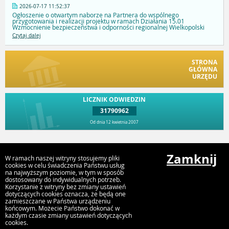
2026-07-17 11:52:37
Ogłoszenie o otwartym naborze na Partnera do wspólnego
przygotowania i realizacji projektu w ramach Działania 15.01
Wzmocnienie bezpieczeństwa i odporności regionalnej Wielkopolski
Czytaj dalej
STRONA
GŁÓWNA
URZĘDU
LICZNIK ODWIEDZIN
31790962
Od dnia 12 kwietnia 2007
Przejdź do góry
Zamknij
W ramach naszej witryny stosujemy pliki
cookies w celu świadczenia Państwu usług
na najwyższym poziomie, w tym w sposób
dostosowany do indywidualnych potrzeb.
Urząd Gminy i Miasta Rychwał
Korzystanie z witryny bez zmiany ustawień
Plac Wolności 16, 62-570 Rychwał
dotyczących cookies oznacza, że będą one
zamieszczane w Państwa urządzeniu
końcowym. Możecie Państwo dokonać w
każdym czasie zmiany ustawień dotyczących
cookies.