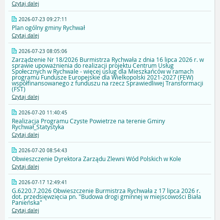
Czytaj dalej
2026-07-23 09:27:11
Plan ogólny gminy Rychwał
Czytaj dalej
2026-07-23 08:05:06
Zarządzenie Nr 18/2026 Burmistrza Rychwała z dnia 16 lipca 2026 r. w
sprawie upoważnienia do realizacji projektu Centrum Usług
Społecznych w Rychwale - więcej uslug dla Mieszkańców w ramach
programu Fundusze Europejskie dla Wielkopolski 2021-2027 (FEW)
współfinansowanego z funduszu na rzecz Sprawiedliwej Transformacji
(FST)
Czytaj dalej
2026-07-20 11:40:45
Realizacja Programu Czyste Powietrze na terenie Gminy
Rychwał_Statystyka
Czytaj dalej
2026-07-20 08:54:43
Obwieszczenie Dyrektora Zarządu Zlewni Wód Polskich w Kole
Czytaj dalej
2026-07-17 12:49:41
G.6220.7.2026 Obwieszczenie Burmistrza Rychwała z 17 lipca 2026 r.
dot. przedsięwzięcia pn. "Budowa drogi gminnej w miejscowości Biała
Panieńska"
Czytaj dalej