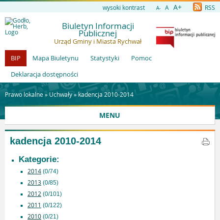
A+
wysoki kontrast
A
RSS
A-
Biuletyn Informacji
Publicznej
Urząd Gminy i Miasta Rychwał
BIP
Mapa Biuletynu
Statystyki
Pomoc
Deklaracja dostępności
Prawo lokalne »
Uchwały
»
kadencja 2010-2014
MENU
kadencja 2010-2014
Kategorie:
2014
(0/74)
2013
(0/85)
2012
(0/101)
2011
(0/122)
2010
(0/21)