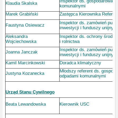
Inspektor ds. gospodarowani
Klaudia Skalska
komunalnymi
Marek Grabiński
Zastępca Kierownika Referat
Inspektor ds. zamówień publi
Faustyna Osiewacz
inwestycji i funduszy unijnyc
Aleksandra
Inspektor ds. ochrony środow
Wojciechowska
i rolnictwa
Inspektor ds. zamówień publi
Joanna Janczak
inwestycji i funduszy unijnyc
Kamil Marcinkowski
Doradca klimatyczny
Młodszy referent ds. gospod
Justyna Kozanecka
odpadami komunalnymi
Urząd Stanu Cywilnego
Beata Lewandowska
Kierownik USC