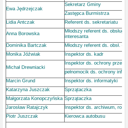
Sekretarz Gminy
Ewa Jędrzejczak
Zastępca Burmistrza
Lidia Antczak
Referent ds. sekretariatu
Młodszy referent ds. obsługi
Anna Borowska
interesanta
Dominika Bartczak
Młodszy referent ds. obsł. o
Monika Jóźwiak
Inspektor ds. kadr
Inspektor ds. ochrony przeci
Michał Drewniacki
pełnomocik ds. ochrony infor
Marcin Grund
Inspektor ds. informatyki
Katarzyna Juszczak
Sprzątaczka
Małgorzata Konopczyńska
Sprzątaczka
Jarosław Ratajczyk
Inspektor ds. archiwum, rob. 
Piotr Juszczak
Kierowca autobusu