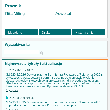
Prawnik
Rita Miling
Adwokat
Metadane
Drukuj
Historia zmian
Wyszukiwarka
Najnowsze artykuły i aktualizacje
2026-08-07 12:08:09
G.6220.8.2026 Obwieszczenie Burmistrza Rychwała z 7 sierpnia 2026 r.
o wszczęciu postępowania administracyjnego w sprawie wydania
decyzji o środowiskowych uwarunkowaniach dla przedsięwzięcia pn.
"Budowa naziemnych zbiorników na gaz propan wraz z infrastrukturą
towarzyszącą w miejscowości Rychwał na działce 734/33"
Czytaj dalej
2026-08-04 08:09:06
G.6220.9.2025 Obwieszczenie Burmistrza Rychwała z 3 sierpnia 2026
r._przekazanie uzupełnienia KIP organom opiniującym
Czytaj dalej