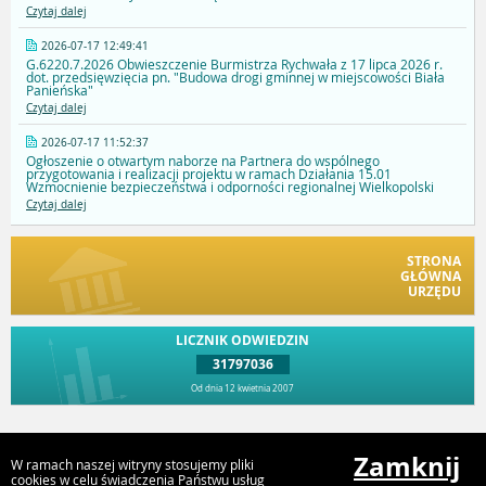
Czytaj dalej
2026-07-17 12:49:41
G.6220.7.2026 Obwieszczenie Burmistrza Rychwała z 17 lipca 2026 r.
dot. przedsięwzięcia pn. "Budowa drogi gminnej w miejscowości Biała
Panieńska"
Czytaj dalej
2026-07-17 11:52:37
Ogłoszenie o otwartym naborze na Partnera do wspólnego
przygotowania i realizacji projektu w ramach Działania 15.01
Wzmocnienie bezpieczeństwa i odporności regionalnej Wielkopolski
Czytaj dalej
STRONA
GŁÓWNA
URZĘDU
LICZNIK ODWIEDZIN
31797036
Od dnia 12 kwietnia 2007
Przejdź do góry
Zamknij
W ramach naszej witryny stosujemy pliki
cookies w celu świadczenia Państwu usług