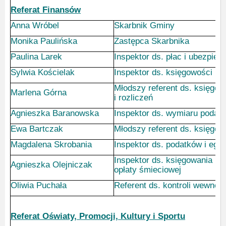
Referat Finansów
Anna Wróbel
Skarbnik Gminy
Monika Paulińska
Zastępca Skarbnika
Paulina Larek
Inspektor ds. płac i ubezpie
Sylwia Kościelak
Inspektor ds. księgowości bu
Młodszy referent ds. księgow
Marlena Górna
i rozliczeń
Agnieszka Baranowska
Inspektor ds. wymiaru podatku
Ewa Bartczak
Młodszy referent ds. księgow
Magdalena Skrobania
Inspektor ds. podatków i egze
Inspektor ds. księgowania i w
Agnieszka Olejniczak
opłaty śmieciowej
Oliwia Puchała
Referent ds. kontroli wewnętr
Referat Oświaty, Promocji, Kultury i Sportu