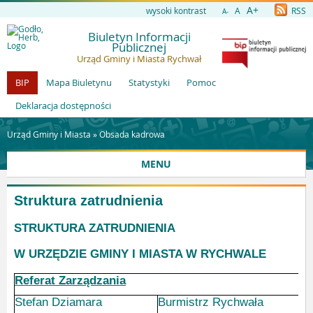
A+
wysoki kontrast
A
RSS
A-
Biuletyn Informacji
Publicznej
Urząd Gminy i Miasta Rychwał
BIP
Mapa Biuletynu
Statystyki
Pomoc
Deklaracja dostępności
Urząd Gminy i Miasta »
Obsada kadrowa
MENU
Struktura zatrudnienia
STRUKTURA ZATRUDNIENIA
W URZĘDZIE GMINY I MIASTA W RYCHWALE
Referat Zarządzania
Stefan Dziamara
Burmistrz Rychwała