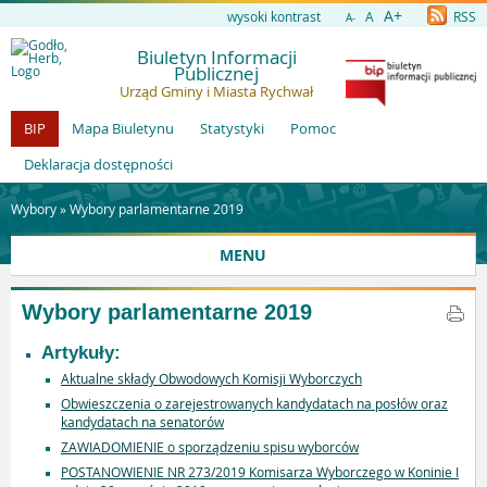
A+
wysoki kontrast
A
RSS
A-
Biuletyn Informacji
Publicznej
Urząd Gminy i Miasta Rychwał
BIP
Mapa Biuletynu
Statystyki
Pomoc
Deklaracja dostępności
Wybory »
Wybory parlamentarne 2019
MENU
Wybory parlamentarne 2019
Artykuły:
Aktualne składy Obwodowych Komisji Wyborczych
Obwieszczenia o zarejestrowanych kandydatach na posłów oraz
kandydatach na senatorów
ZAWIADOMIENIE o sporządzeniu spisu wyborców
POSTANOWIENIE NR 273/2019 Komisarza Wyborczego w Koninie I