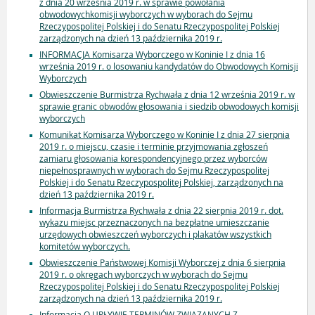
z dnia 20 września 2019 r. w sprawie powołania
obwodowychkomisji wyborczych w wyborach do Sejmu
Rzeczypospolitej Polskiej i do Senatu Rzeczypospolitej Polskiej
zarządzonych na dzień 13 października 2019 r.
INFORMACJA Komisarza Wyborczego w Koninie I z dnia 16
września 2019 r. o losowaniu kandydatów do Obwodowych Komisji
Wyborczych
Obwieszczenie Burmistrza Rychwała z dnia 12 września 2019 r. w
sprawie granic obwodów głosowania i siedzib obwodowych komisji
wyborczych
Komunikat Komisarza Wyborczego w Koninie I z dnia 27 sierpnia
2019 r. o miejscu, czasie i terminie przyjmowania zgłoszeń
zamiaru głosowania korespondencyjnego przez wyborców
niepełnosprawnych w wyborach do Sejmu Rzeczypospolitej
Polskiej i do Senatu Rzeczypospolitej Polskiej, zarządzonych na
dzień 13 października 2019 r.
Informacja Burmistrza Rychwała z dnia 22 sierpnia 2019 r. dot.
wykazu miejsc przeznaczonych na bezpłatne umieszczanie
urzędowych obwieszczeń wyborczych i plakatów wszystkich
komitetów wyborczych.
Obwieszczenie Państwowej Komisji Wyborczej z dnia 6 sierpnia
2019 r. o okręgach wyborczych w wyborach do Sejmu
Rzeczypospolitej Polskiej i do Senatu Rzeczypospolitej Polskiej
zarządzonych na dzień 13 października 2019 r.
Informacja O UPŁYWIE TERMINÓW ZWIĄZANYCH Z