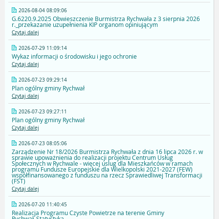
2026-08-04 08:09:06
G.6220.9.2025 Obwieszczenie Burmistrza Rychwała z 3 sierpnia 2026
r._przekazanie uzupełnienia KIP organom opiniującym
Czytaj dalej
2026-07-29 11:09:14
Wykaz informacji o środowisku i jego ochronie
Czytaj dalej
2026-07-23 09:29:14
Plan ogólny gminy Rychwał
Czytaj dalej
2026-07-23 09:27:11
Plan ogólny gminy Rychwał
Czytaj dalej
2026-07-23 08:05:06
Zarządzenie Nr 18/2026 Burmistrza Rychwała z dnia 16 lipca 2026 r. w
sprawie upoważnienia do realizacji projektu Centrum Usług
Społecznych w Rychwale - więcej uslug dla Mieszkańców w ramach
programu Fundusze Europejskie dla Wielkopolski 2021-2027 (FEW)
współfinansowanego z funduszu na rzecz Sprawiedliwej Transformacji
(FST)
Czytaj dalej
2026-07-20 11:40:45
Realizacja Programu Czyste Powietrze na terenie Gminy
Rychwał_Statystyka