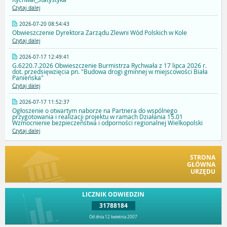
Czytaj dalej
2026-07-20 08:54:43
Obwieszczenie Dyrektora Zarządu Zlewni Wód Polskich w Kole
Czytaj dalej
2026-07-17 12:49:41
G.6220.7.2026 Obwieszczenie Burmistrza Rychwała z 17 lipca 2026 r.
dot. przedsięwzięcia pn. "Budowa drogi gminnej w miejscowości Biała
Panieńska"
Czytaj dalej
2026-07-17 11:52:37
Ogłoszenie o otwartym naborze na Partnera do wspólnego
przygotowania i realizacji projektu w ramach Działania 15.01
Wzmocnienie bezpieczeństwa i odporności regionalnej Wielkopolski
Czytaj dalej
STRONA
GŁÓWNA
URZĘDU
LICZNIK ODWIEDZIN
31788184
Od dnia 12 kwietnia 2007