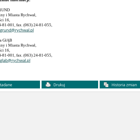
GRUND
ny i Miasta Rychwał,
ci 16,
24-81-001, fax. (063) 24-81-055,
grund@rychwal.pl
a GłĄB
ny i Miasta Rychwał,
ci 16,
24-81-001, fax. (063) 24-81-055,
glab@rychwal.pl
tadane
Drukuj
Historia zmian