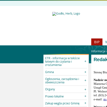
BIP
Informacje 
ETR - informacja w tekście
Redak
łatwym do czytania i
zrozumienia
Gmina
Stronę Biu
Ogłoszenia, zarządzenia i
Nadzór m
obwieszczenia
Marzena
Urząd Gmi
Organy
Pl. Wolnoś
tel. (63) 
Prawo lokalne
e-mail:
m.
Zakup węgla przez Gminę
Wprowadz