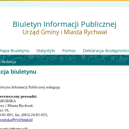
Biuletyn Informacji Publicznej
Urząd Gminy i Miasta Rychwał
Mapa Biuletynu
Statystyki
Pomoc
Deklaracja dostępności
»
Redakcja
cja biuletynu
letynu Informacji Publicznej redagują:
erytoryczny prowadzi:
 GRUBSKA
ny i Miasta Rychwał,
ci 16,
24-81-001, fax. (063) 24-81-055,
@rychwal.pl
grubska
anie informacji: