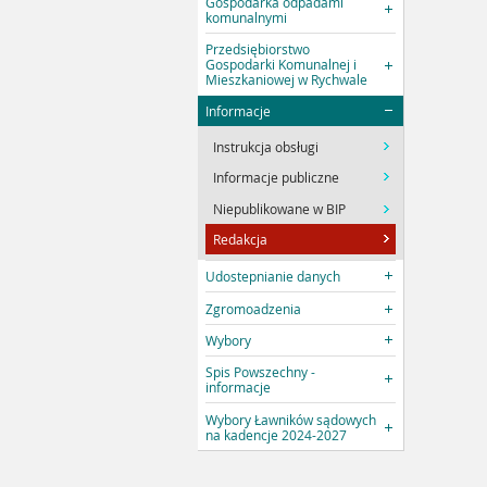
Gospodarka odpadami
komunalnymi
Przedsiębiorstwo
Gospodarki Komunalnej i
Mieszkaniowej w Rychwale
Informacje
Instrukcja obsługi
Informacje publiczne
Niepublikowane w BIP
Redakcja
Udostepnianie danych
Zgromoadzenia
Wybory
Spis Powszechny -
informacje
Wybory Ławników sądowych
na kadencje 2024-2027