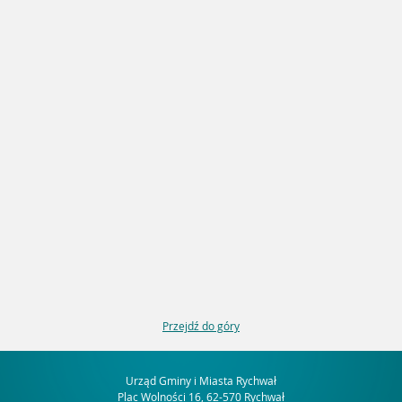
Przejdź do góry
Urząd Gminy i Miasta Rychwał
Plac Wolności 16, 62-570 Rychwał