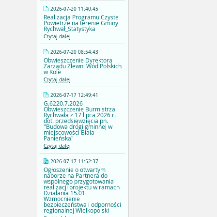
2026-07-20 11:40:45
Realizacja Programu Czyste
Powietrze na terenie Gminy
Rychwał_Statystyka
Czytaj dalej
2026-07-20 08:54:43
Obwieszczenie Dyrektora
Zarządu Zlewni Wód Polskich
w Kole
Czytaj dalej
2026-07-17 12:49:41
G.6220.7.2026
Obwieszczenie Burmistrza
Rychwała z 17 lipca 2026 r.
dot. przedsięwzięcia pn.
"Budowa drogi gminnej w
miejscowości Biała
Panieńska"
Czytaj dalej
2026-07-17 11:52:37
Ogłoszenie o otwartym
naborze na Partnera do
wspólnego przygotowania i
realizacji projektu w ramach
Działania 15.01
Wzmocnienie
bezpieczeństwa i odporności
regionalnej Wielkopolski