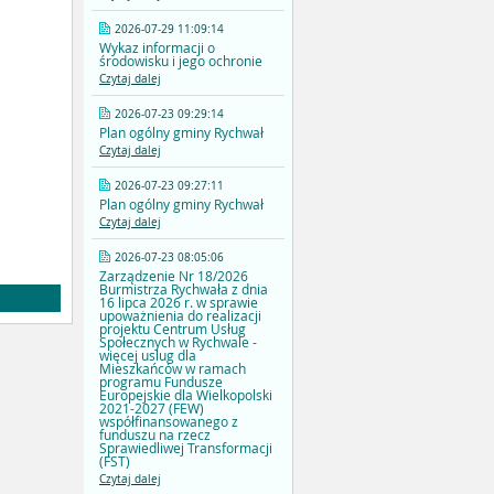
2026-07-29 11:09:14
Wykaz informacji o
środowisku i jego ochronie
Czytaj dalej
2026-07-23 09:29:14
Plan ogólny gminy Rychwał
Czytaj dalej
2026-07-23 09:27:11
Plan ogólny gminy Rychwał
Czytaj dalej
2026-07-23 08:05:06
Zarządzenie Nr 18/2026
Burmistrza Rychwała z dnia
16 lipca 2026 r. w sprawie
upoważnienia do realizacji
projektu Centrum Usług
Społecznych w Rychwale -
więcej uslug dla
Mieszkańców w ramach
programu Fundusze
Europejskie dla Wielkopolski
2021-2027 (FEW)
współfinansowanego z
funduszu na rzecz
Sprawiedliwej Transformacji
(FST)
Czytaj dalej