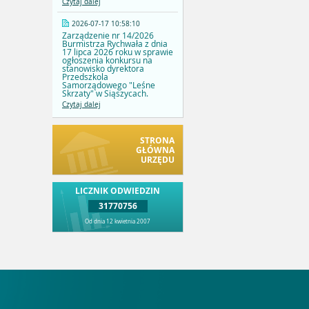
Czytaj dalej
2026-07-17 10:58:10
Zarządzenie nr 14/2026
Burmistrza Rychwała z dnia
17 lipca 2026 roku w sprawie
ogłoszenia konkursu na
stanowisko dyrektora
Przedszkola
Samorządowego "Leśne
Skrzaty" w Siąszycach.
Czytaj dalej
STRONA
GŁÓWNA
URZĘDU
LICZNIK ODWIEDZIN
31770756
Od dnia 12 kwietnia 2007