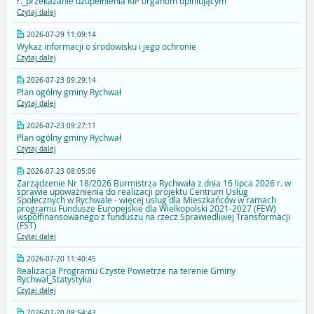
r._przekazanie uzupełnienia KIP organom opiniującym
Czytaj dalej
2026-07-29 11:09:14
Wykaz informacji o środowisku i jego ochronie
Czytaj dalej
2026-07-23 09:29:14
Plan ogólny gminy Rychwał
Czytaj dalej
2026-07-23 09:27:11
Plan ogólny gminy Rychwał
Czytaj dalej
2026-07-23 08:05:06
Zarządzenie Nr 18/2026 Burmistrza Rychwała z dnia 16 lipca 2026 r. w
sprawie upoważnienia do realizacji projektu Centrum Usług
Społecznych w Rychwale - więcej uslug dla Mieszkańców w ramach
programu Fundusze Europejskie dla Wielkopolski 2021-2027 (FEW)
współfinansowanego z funduszu na rzecz Sprawiedliwej Transformacji
(FST)
Czytaj dalej
2026-07-20 11:40:45
Realizacja Programu Czyste Powietrze na terenie Gminy
Rychwał_Statystyka
Czytaj dalej
2026-07-20 08:54:43