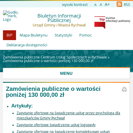
A+
wysoki kontrast
A
RSS
A-
Biuletyn Informacji
Publicznej
Urząd Gminy i Miasta Rychwał
BIP
Mapa Biuletynu
Statystyki
Pomoc
Deklaracja dostępności
Zamówienia publiczne Centrum Usług Społecznych w Rychwale »
Zamówienia publiczne o wartości poniżej 130 000,00 zł
MENU
Zamówienia publiczne o wartości
poniżej 130 000,00 zł
Artykuły:
Zapytanie ofertowe na świadczenie usług przez psychologa dla
mieszkańców Gminy Rychwał
Zapytanie ofertowe świadczenie usług logopedy
Zapytanie ofertowe na świadczenie kompleksowej usługi