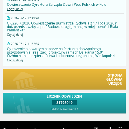
Obwieszczenie Dyrektora Zarządu Zlewni Wód Polskich w Kole
Czytaj dalej
2026-07-17 12:49:41
G.6220.7.2026 Obwieszczenie Burmistrza Rychwała z 17 lipca 2026 r.
dot. przedsięwzięcia pn. "Budowa drogi gminnej w miejscowości Biała
Panieńska"
Czytaj dalej
2026-07-17 11:52:37
Ogłoszenie o otwartym naborze na Partnera do wspólnego
przygotowania i realizacji projektu w ramach Działania 15.01
Wzmocnienie bezpieczeństwa i odporności regionalnej Wielkopolski
Czytaj dalej
STRONA
GŁÓWNA
URZĘDU
LICZNIK ODWIEDZIN
31798049
Od dnia 12 kwietnia 2007
Przejdź do góry