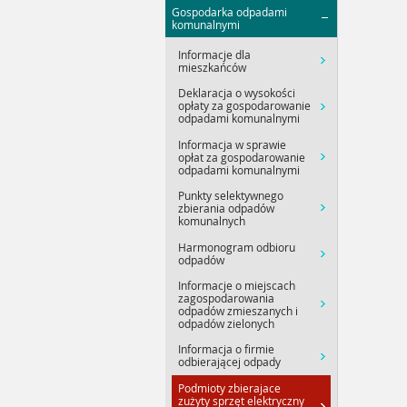
Gospodarka odpadami
komunalnymi
Informacje dla
mieszkańców
Deklaracja o wysokości
opłaty za gospodarowanie
odpadami komunalnymi
Informacja w sprawie
opłat za gospodarowanie
odpadami komunalnymi
Punkty selektywnego
zbierania odpadów
komunalnych
Harmonogram odbioru
odpadów
Informacje o miejscach
zagospodarowania
odpadów zmieszanych i
odpadów zielonych
Informacja o firmie
odbierającej odpady
Podmioty zbierajace
zużyty sprzęt elektryczny