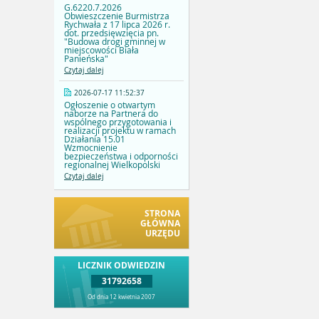
G.6220.7.2026
Obwieszczenie Burmistrza
Rychwała z 17 lipca 2026 r.
dot. przedsięwzięcia pn.
"Budowa drogi gminnej w
miejscowości Biała
Panieńska"
Czytaj dalej
2026-07-17 11:52:37
Ogłoszenie o otwartym
naborze na Partnera do
wspólnego przygotowania i
realizacji projektu w ramach
Działania 15.01
Wzmocnienie
bezpieczeństwa i odporności
regionalnej Wielkopolski
Czytaj dalej
STRONA
GŁÓWNA
URZĘDU
LICZNIK ODWIEDZIN
31792658
Od dnia 12 kwietnia 2007