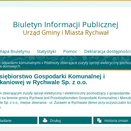
Biuletyn Informacji Publicznej
Urząd Gminy i Miasta Rychwał
Mapa Biuletynu
Statystyki
Pomoc
Deklaracja dostępności
 odpadami komunalnymi »
Podmioty zbierajace zużyty sprzęt elektryczny pocho
tw domowych
siębiorstwo Gospodarki Komunalnej i
kaniowej w Rychwale Sp. z o.o.
 zbierającym zużyty sprzęt elektryczny i elektroniczny pochodzący z gospodarstw
na terenie gminy Rychwał jest Przedsiębiorstwo Gospodarki Komunalnej i Miesz
 Sp. z o.o., miejse zbierania - ul. Żurawin w Rychwale (teren przy oczyszczalni ś
.
tadane
Drukuj
Historia zmian