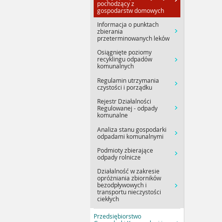
pochodzący z
gospodarstw domowych
Informacja o punktach
zbierania
przeterminowanych leków
Osiągnięte poziomy
recyklingu odpadów
komunalnych
Regulamin utrzymania
czystości i porządku
Rejestr Działalności
Regulowanej - odpady
komunalne
Analiza stanu gospodarki
odpadami komunalnymi
Podmioty zbierające
odpady rolnicze
Działalność w zakresie
opróżniania zbiorników
bezodpływowych i
transportu nieczystości
ciekłych
Przedsiębiorstwo