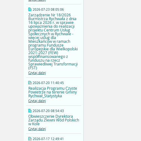
2026-07-23 08:05:06
Zarządzenie Nr 18/2026
Burmistrza Rychwała z dnia
16 lipca 2026 r. w sprawie
upoważnienia do realizacji
projektu Centrum Usług
Społecznych w Rychwale -
więcej uslug dla
Mieszkańców w ramach
programu Fundusze
Europejskie dla Wielkopolski
2021-2027 (FEW)
współfinansowanego z
funduszu na rzecz
Sprawiedliwej Transformacji
(FST)
Czytaj dalej
2026-07-20 11:40:45
Realizacja Programu Czyste
Powietrze na terenie Gminy
Rychwał_Statystyka
Czytaj dalej
2026-07-20 08:54:43
Obwieszczenie Dyrektora
Zarządu Zlewni Wód Polskich
w Kole
Czytaj dalej
2026-07-17 12:49:41