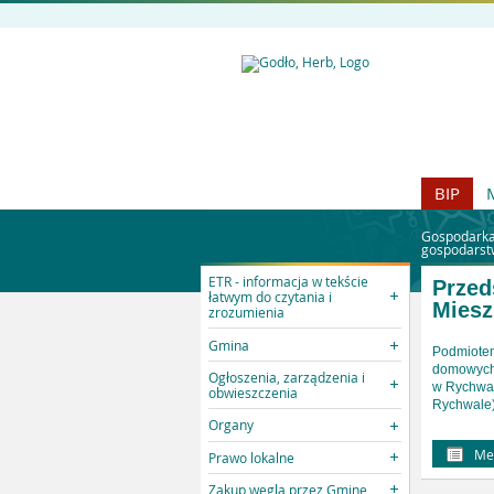
BIP
Gospodarka
gospodars
ETR - informacja w tekście
Przed
łatwym do czytania i
Miesz
zrozumienia
Gmina
Podmiotem
domowych 
Ogłoszenia, zarządzenia i
w Rychwale
obwieszczenia
Rychwale)
Organy
Me
Prawo lokalne
Zakup węgla przez Gminę