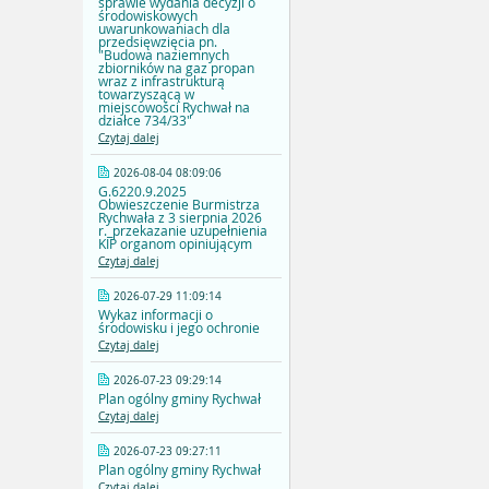
sprawie wydania decyzji o
środowiskowych
uwarunkowaniach dla
przedsięwzięcia pn.
"Budowa naziemnych
zbiorników na gaz propan
wraz z infrastrukturą
towarzyszącą w
miejscowości Rychwał na
działce 734/33"
Czytaj dalej
2026-08-04 08:09:06
G.6220.9.2025
Obwieszczenie Burmistrza
Rychwała z 3 sierpnia 2026
r._przekazanie uzupełnienia
KIP organom opiniującym
Czytaj dalej
2026-07-29 11:09:14
Wykaz informacji o
środowisku i jego ochronie
Czytaj dalej
2026-07-23 09:29:14
Plan ogólny gminy Rychwał
Czytaj dalej
2026-07-23 09:27:11
Plan ogólny gminy Rychwał
Czytaj dalej