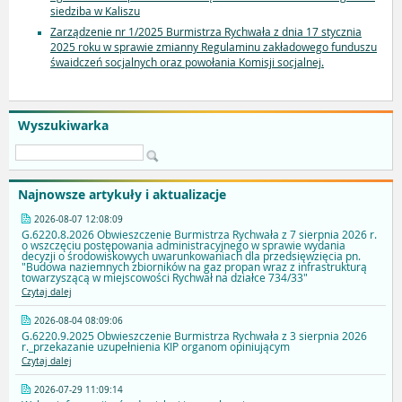
siedziba w Kaliszu
Zarządzenie nr 1/2025 Burmistrza Rychwała z dnia 17 stycznia
2025 roku w sprawie zmianny Regulaminu zakładowego funduszu
śwaidczeń socjalnych oraz powołania Komisji socjalnej.
Wyszukiwarka
Najnowsze artykuły i aktualizacje
2026-08-07 12:08:09
G.6220.8.2026 Obwieszczenie Burmistrza Rychwała z 7 sierpnia 2026 r.
o wszczęciu postępowania administracyjnego w sprawie wydania
decyzji o środowiskowych uwarunkowaniach dla przedsięwzięcia pn.
"Budowa naziemnych zbiorników na gaz propan wraz z infrastrukturą
towarzyszącą w miejscowości Rychwał na działce 734/33"
Czytaj dalej
2026-08-04 08:09:06
G.6220.9.2025 Obwieszczenie Burmistrza Rychwała z 3 sierpnia 2026
r._przekazanie uzupełnienia KIP organom opiniującym
Czytaj dalej
2026-07-29 11:09:14