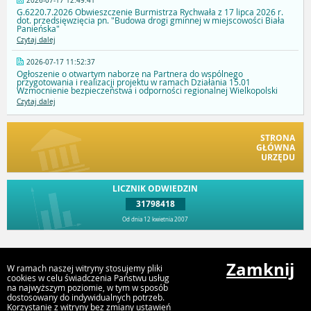
2026-07-17 12:49:41
G.6220.7.2026 Obwieszczenie Burmistrza Rychwała z 17 lipca 2026 r.
dot. przedsięwzięcia pn. "Budowa drogi gminnej w miejscowości Biała
Panieńska"
Czytaj dalej
2026-07-17 11:52:37
Ogłoszenie o otwartym naborze na Partnera do wspólnego
przygotowania i realizacji projektu w ramach Działania 15.01
Wzmocnienie bezpieczeństwa i odporności regionalnej Wielkopolski
Czytaj dalej
STRONA
GŁÓWNA
URZĘDU
LICZNIK ODWIEDZIN
31798418
Od dnia 12 kwietnia 2007
Przejdź do góry
Zamknij
W ramach naszej witryny stosujemy pliki
cookies w celu świadczenia Państwu usług
na najwyższym poziomie, w tym w sposób
dostosowany do indywidualnych potrzeb.
Urząd Gminy i Miasta Rychwał
Korzystanie z witryny bez zmiany ustawień
Plac Wolności 16, 62-570 Rychwał