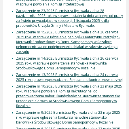
w sprawie powołania Komisji Przetargowej
Zarządzenie nr 23/2025 Burmistrza Rychwała z dnia 28
października 2025 roku w sprawie ustalenia dnia wolnego od pracy
za święto przypadające w sobotę tj. 1 listopada 2025 r. dla
pracowników Urzędu Gminy i Miasta w Rychwale.
Zarządzenie nr 15/2025 Burmistrza Rychwała z dnia 26 czerwca
2025 roku w sprawie udzielenia pani Sylwii Katarzynie Patrzykąt -
Kierownik Środowiskowego Domu Samopomocy w Rozalinie
pełnomocnictwa do podejmowania dzialań w zakresie zwykłego
zarządu
Zarządzenie nr 14/2025 Burmistrza Rychwała z dnia 26 czerwca
2025 roku w sprawie powierzenia stanowiska Kierownika
Środowiskowego Domu Samopomocy w Rozalinie
Zarzadzenie nr 13/2025 Burmistrza Rychwała z dnia 24 czerwca
2025 r. w sprawie wprowadzenie Regulaminu kontroli wewnetrznej
Zarządzenie nr 10/2025 Burmistrza Rychwała z dnia 23 maja 2025
roku w sprawie powołania Komisji Rekrutacyjnej do
przeprowadzenia naboru kandydatów na kierownicze stanowisko
urzędnicze Kierownika Środowiskowego Domu Samopomocy w
Rozalinie
Zarządzenie nr 9/2025 Burmistrza Rychwała z dnia 23 maja 2025
riku w sprawie ogłoszenia konkursu na wolne stanowisko
kierownika Środowiskowego Domu Samopomocy w Rozalinie
Zarządzenie nr 8/2025 Burmistrza Rychwała z dnia 23 maja 2025