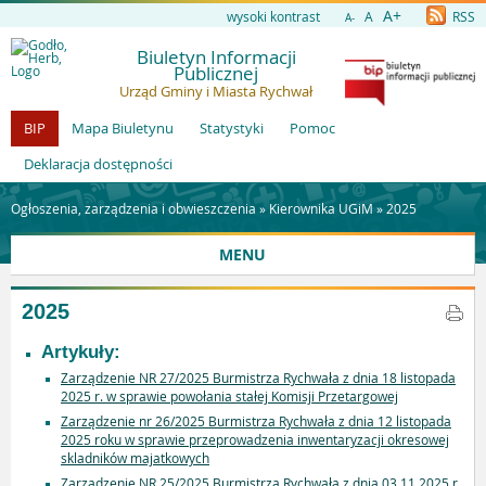
A+
wysoki kontrast
A
RSS
A-
Biuletyn Informacji
Publicznej
Urząd Gminy i Miasta Rychwał
BIP
Mapa Biuletynu
Statystyki
Pomoc
Deklaracja dostępności
Ogłoszenia, zarządzenia i obwieszczenia »
Kierownika UGiM
»
2025
MENU
2025
Artykuły:
Zarządzenie NR 27/2025 Burmistrza Rychwała z dnia 18 listopada
2025 r. w sprawie powołania stałej Komisji Przetargowej
Zarządzenie nr 26/2025 Burmistrza Rychwała z dnia 12 listopada
2025 roku w sprawie przeprowadzenia inwentaryzacji okresowej
skladników majatkowych
Zarządzenie NR 25/2025 Burmistrza Rychwała z dnia 03.11.2025 r.