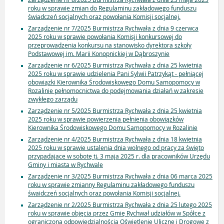
roku w sprawie zmian do Regulaminu zakładowego funduszu
świadczeń socjalnych oraz powołania Komisji socjalnej.
Zarządzenie nr 7/2025 Burmistrza Rychwała z dnia 9 czerwca
2025 roku w sprawie powołania Komisji konkursowej do
przeprowadzenia konkursu na stanowisko dyrektora szkoły
Podstawowej im. Marii Konopnickiej w Dąbroszynie
Zarządzenie nr 6/2025 Burmistrza Rychwała z dnia 25 kwietnia
2025 roku w sprawie udzielenia Pani Sylwii Patrzykąt - pełniącej
obowiązki Kierownika Środowiskowego Domu Samopomocy w
Rozalinie pełnomocnictwa do podejmowania działań w zakresie
zwykłego zarządu
Zarządzenie nr 5/2025 Burmistrza Rychwała z dnia 25 kwietnia
2025 roku w sprawie powierzenia pełnienia obowiązków
Kierownika Środowiskowego Domu Samopomocy w Rozalinie
Zarządzenie nr 4/2025 Burmistrza Rychwała z dnia 18 kwietnia
2025 roku w sprawie ustalenia dnia wolnego od pracy za święto
przypadajace w sobotę tj. 3 maja 2025 r. dla pracowników Urzędu
Gminy i miasta w Rychwale
Zarządzenie nr 3/2025 Burmistrza Rychwała z dnia 06 marca 2025
roku w sprawie zmianny Regulaminu zakładowego funduszu
śwaidczeń socjalnych oraz powołania Komisji socjalnej.
Zarządzenie nr 2/2025 Burmistrza Rychwała z dnia 25 lutego 2025
roku w sprawie objęcia przez Gmię Rychwał udziałów w Spółce z
ograniczona odpowiedzialnością Oświetlenie Uliczne i Drogowe z