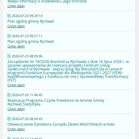
Wykaz informacji o środowisku i jego ochronie
Czytaj dalej
2026-07-23 09:29:14
Plan ogólny gminy Rychwał
Czytaj dalej
2026-07-23 09:27:11
Plan ogólny gminy Rychwał
Czytaj dalej
2026-07-23 08:05:06
Zarządzenie Nr 18/2026 Burmistrza Rychwała z dnia 16 lipca 2026 r. w
sprawie upoważnienia do realizacji projektu Centrum Usług
Społecznych w Rychwale - więcej uslug dla Mieszkańców w ramach
programu Fundusze Europejskie dla Wielkopolski 2021-2027 (FEW)
współfinansowanego z funduszu na rzecz Sprawiedliwej Transformacji
(FST)
Czytaj dalej
2026-07-20 11:40:45
Realizacja Programu Czyste Powietrze na terenie Gminy
Rychwał_Statystyka
Czytaj dalej
2026-07-20 08:54:43
Obwieszczenie Dyrektora Zarządu Zlewni Wód Polskich w Kole
Czytaj dalej