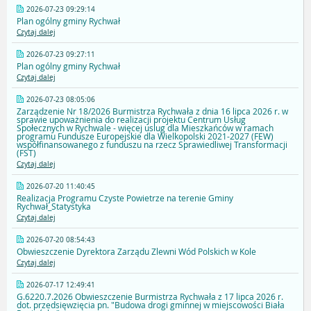
2026-07-23 09:29:14
Plan ogólny gminy Rychwał
Czytaj dalej
2026-07-23 09:27:11
Plan ogólny gminy Rychwał
Czytaj dalej
2026-07-23 08:05:06
Zarządzenie Nr 18/2026 Burmistrza Rychwała z dnia 16 lipca 2026 r. w
sprawie upoważnienia do realizacji projektu Centrum Usług
Społecznych w Rychwale - więcej uslug dla Mieszkańców w ramach
programu Fundusze Europejskie dla Wielkopolski 2021-2027 (FEW)
współfinansowanego z funduszu na rzecz Sprawiedliwej Transformacji
(FST)
Czytaj dalej
2026-07-20 11:40:45
Realizacja Programu Czyste Powietrze na terenie Gminy
Rychwał_Statystyka
Czytaj dalej
2026-07-20 08:54:43
Obwieszczenie Dyrektora Zarządu Zlewni Wód Polskich w Kole
Czytaj dalej
2026-07-17 12:49:41
G.6220.7.2026 Obwieszczenie Burmistrza Rychwała z 17 lipca 2026 r.
dot. przedsięwzięcia pn. "Budowa drogi gminnej w miejscowości Biała