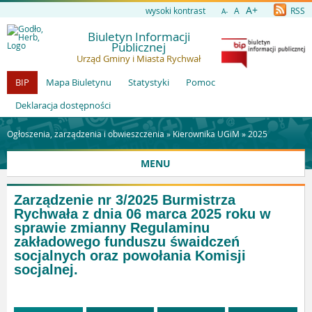
A+
wysoki kontrast
A
RSS
A-
Biuletyn Informacji
Publicznej
Urząd Gminy i Miasta Rychwał
BIP
Mapa Biuletynu
Statystyki
Pomoc
Deklaracja dostępności
Ogłoszenia, zarządzenia i obwieszczenia »
Kierownika UGiM
»
2025
MENU
Zarządzenie nr 3/2025 Burmistrza
Rychwała z dnia 06 marca 2025 roku w
sprawie zmianny Regulaminu
zakładowego funduszu śwaidczeń
socjalnych oraz powołania Komisji
socjalnej.