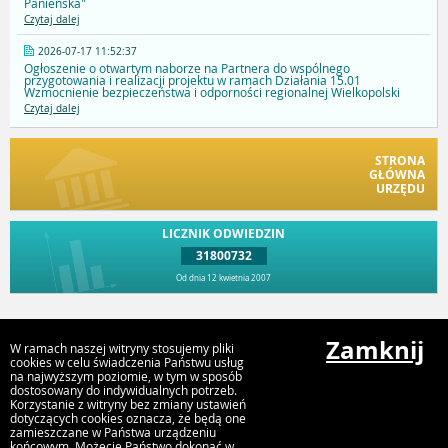
Panieńska"
Czytaj dalej
2026-07-17 11:52:37
Ogłoszenie o otwartym naborze na Partnera do wspólnego
przygotowania i realizacji projektu w ramach Działania 15.01
Wzmocnienie bezpieczeństwa i odporności regionalnej Wielkopolski
Czytaj dalej
STRONA
GŁÓWNA
URZĘDU
LICZNIK ODWIEDZIN
31800732
Od dnia 12 kwietnia 2007
Przejdź do góry
Zamknij
W ramach naszej witryny stosujemy pliki
cookies w celu świadczenia Państwu usług
na najwyższym poziomie, w tym w sposób
dostosowany do indywidualnych potrzeb.
Urząd Gminy i Miasta Rychwał
Korzystanie z witryny bez zmiany ustawień
Plac Wolności 16, 62-570 Rychwał
dotyczących cookies oznacza, że będą one
zamieszczane w Państwa urządzeniu
końcowym. Możecie Państwo dokonać w