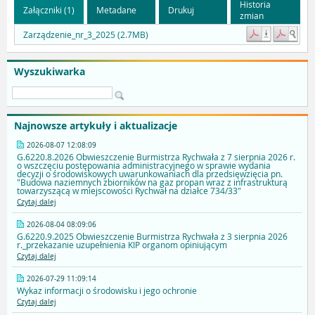
Historia
Załączniki (1)
Metadane
Drukuj
zmian
Zarządzenie_nr_3_2025 (2.7MB)
Wyszukiwarka
Najnowsze artykuły i aktualizacje
2026-08-07 12:08:09
G.6220.8.2026 Obwieszczenie Burmistrza Rychwała z 7 sierpnia 2026 r.
o wszczęciu postępowania administracyjnego w sprawie wydania
decyzji o środowiskowych uwarunkowaniach dla przedsięwzięcia pn.
"Budowa naziemnych zbiorników na gaz propan wraz z infrastrukturą
towarzyszącą w miejscowości Rychwał na działce 734/33"
Czytaj dalej
2026-08-04 08:09:06
G.6220.9.2025 Obwieszczenie Burmistrza Rychwała z 3 sierpnia 2026
r._przekazanie uzupełnienia KIP organom opiniującym
Czytaj dalej
2026-07-29 11:09:14
Wykaz informacji o środowisku i jego ochronie
Czytaj dalej