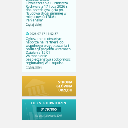
Obwieszczenie Burmistrza
Rychwała z 17 lipca 2026 r.
dot. przedsięwzięcia pn.
"Budowa drogi gminnej w
miejscowości Biała
Panieńska"
Czytaj dalej
2026-07-17 11:52:37
Ogłoszenie o otwartym
naborze na Partnera do
wspólnego przygotowania i
realizacji projektu w ramach
Działania 15.01
Wzmocnienie
bezpieczeństwa i odporności
regionalnej Wielkopolski
Czytaj dalej
STRONA
GŁÓWNA
URZĘDU
LICZNIK ODWIEDZIN
31797865
Od dnia 12 kwietnia 2007