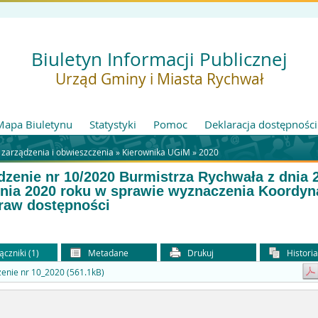
Biuletyn Informacji Publicznej
Urząd Gminy i Miasta Rychwał
Mapa Biuletynu
Statystyki
Pomoc
Deklaracja dostępności
 zarządzenia i obwieszczenia »
Kierownika UGiM
»
2020
dzenie nr 10/2020 Burmistrza Rychwała z dnia 
nia 2020 roku w sprawie wyznaczenia Koordyn
raw dostępności
ączniki (1)
Metadane
Drukuj
Histori
enie nr 10_2020 (561.1kB)