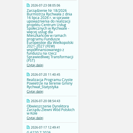
2026-07-23 08:05:06
Zarządzenie Nr 18/2026
Burmistrza Rychwała z dnia
16 lipca 2026 r. w sprawie
upoważnienia do realizacji
projektu Centrum Usług
Społecznych w Rychwale -
więcej uslug dla
Mieszkańców w ramach
programu Fundusze
Europejskie dla Wielkopolski
2021-2027 (FEW)
współfinansowanego z
funduszu na rzecz
Sprawiedliwej Transformacji
(FST)
Czytaj dalej
2026-07-20 11:40:45
Realizacja Programu Czyste
Powietrze na terenie Gminy
Rychwał_Statystyka
Czytaj dalej
2026-07-20 08:54:43
Obwieszczenie Dyrektora
Zarządu Zlewni Wód Polskich
w Kole
Czytaj dalej
2026-07-17 12:49:41
G.6220.7.2026