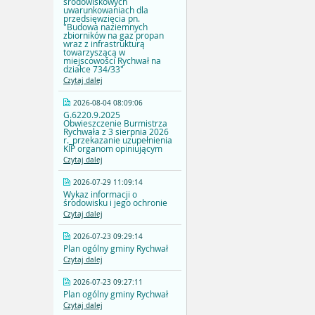
środowiskowych
uwarunkowaniach dla
przedsięwzięcia pn.
"Budowa naziemnych
zbiorników na gaz propan
wraz z infrastrukturą
towarzyszącą w
miejscowości Rychwał na
działce 734/33"
Czytaj dalej
2026-08-04 08:09:06
G.6220.9.2025
Obwieszczenie Burmistrza
Rychwała z 3 sierpnia 2026
r._przekazanie uzupełnienia
KIP organom opiniującym
Czytaj dalej
2026-07-29 11:09:14
Wykaz informacji o
środowisku i jego ochronie
Czytaj dalej
2026-07-23 09:29:14
Plan ogólny gminy Rychwał
Czytaj dalej
2026-07-23 09:27:11
Plan ogólny gminy Rychwał
Czytaj dalej