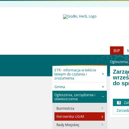
BIP
Ogłoszenia,
ETR - informacja w tekście
Zarzą
łatwym do czytania i
wrześ
zrozumienia
do sp
Gmina
Ogłoszenia, zarządzenia i
obwieszczenia
Zał
Burmistrza
Zarzadz
Kierownika UGiM
Rady Miejskiej