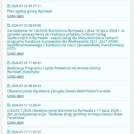
2026-07-23 09:27:11
Plan ogólny gminy Rychwał
Czytaj dalej
2026-07-23 08:05:06
Zarządzenie Nr 18/2026 Burmistrza Rychwała z dnia 16 lipca 2026 r. w
sprawie upoważnienia do realizacji projektu Centrum Usług
Społecznych w Rychwale - więcej uslug dla Mieszkańców w ramach
programu Fundusze Europejskie dla Wielkopolski 2021-2027 (FEW)
współfinansowanego z funduszu na rzecz Sprawiedliwej Transformacji
(FST)
Czytaj dalej
2026-07-20 11:40:45
Realizacja Programu Czyste Powietrze na terenie Gminy
Rychwał_Statystyka
Czytaj dalej
2026-07-20 08:54:43
Obwieszczenie Dyrektora Zarządu Zlewni Wód Polskich w Kole
Czytaj dalej
2026-07-17 12:49:41
G.6220.7.2026 Obwieszczenie Burmistrza Rychwała z 17 lipca 2026 r.
dot. przedsięwzięcia pn. "Budowa drogi gminnej w miejscowości Biała
Panieńska"
Czytaj dalej
2026-07-17 11:52:37