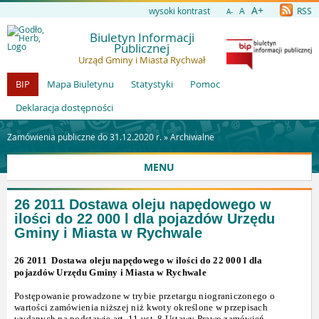
A+
wysoki kontrast
A
RSS
A-
Biuletyn Informacji
Publicznej
Urząd Gminy i Miasta Rychwał
BIP
Mapa Biuletynu
Statystyki
Pomoc
Deklaracja dostępności
Zamówienia publiczne do 31.12.2020 r. »
Archiwalne
MENU
26 2011 Dostawa oleju napędowego w
ilości do 22 000 l dla pojazdów Urzędu
Gminy i Miasta w Rychwale
26 2011
Dostawa oleju napędowego w ilości do 22 000 l dla
pojazdów Urzędu Gminy i Miasta w Rychwale
Postępowanie prowadzone w trybie przetargu niograniczonego o
wartości zamówienia niższej niż kwoty określone w przepisach
wydanych na podstawie art. 11 ust. 8 Ustawy Prawo zamówień