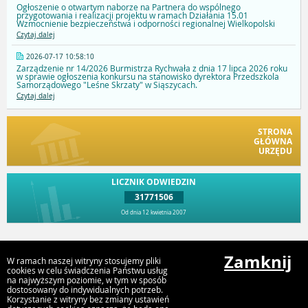
Ogłoszenie o otwartym naborze na Partnera do wspólnego
przygotowania i realizacji projektu w ramach Działania 15.01
Wzmocnienie bezpieczeństwa i odporności regionalnej Wielkopolski
Czytaj dalej
2026-07-17 10:58:10
Zarządzenie nr 14/2026 Burmistrza Rychwała z dnia 17 lipca 2026 roku
w sprawie ogłoszenia konkursu na stanowisko dyrektora Przedszkola
Samorządowego "Leśne Skrzaty" w Siąszycach.
Czytaj dalej
STRONA
GŁÓWNA
URZĘDU
LICZNIK ODWIEDZIN
31771506
Od dnia 12 kwietnia 2007
Przejdź do góry
Zamknij
W ramach naszej witryny stosujemy pliki
cookies w celu świadczenia Państwu usług
na najwyższym poziomie, w tym w sposób
dostosowany do indywidualnych potrzeb.
Urząd Gminy i Miasta Rychwał
Korzystanie z witryny bez zmiany ustawień
Plac Wolności 16, 62-570 Rychwał