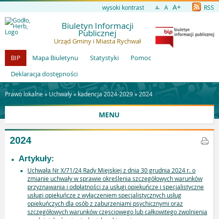
A+
wysoki kontrast
A
RSS
A-
Biuletyn Informacji
Publicznej
Urząd Gminy i Miasta Rychwał
BIP
Mapa Biuletynu
Statystyki
Pomoc
Deklaracja dostępności
Prawo lokalne »
Uchwały
»
kadencja 2024-2029
»
2024
MENU
2024
Artykuły:
Uchwała Nr X/71/24 Rady Miejskiej z dnia 30 grudnia 2024 r. o
zmianie uchwały w sprawie określenia szczegółowych warunków
przyznawania i odpłatności za usługi opiekuńcze i specjalistyczne
usługi opiekuńcze z wyłączeniem specjalistycznych usług
opiekuńczych dla osób z zaburzeniami psychicznymi oraz
szczegółowych warunków częsciowego lub całkowitego zwolnienia