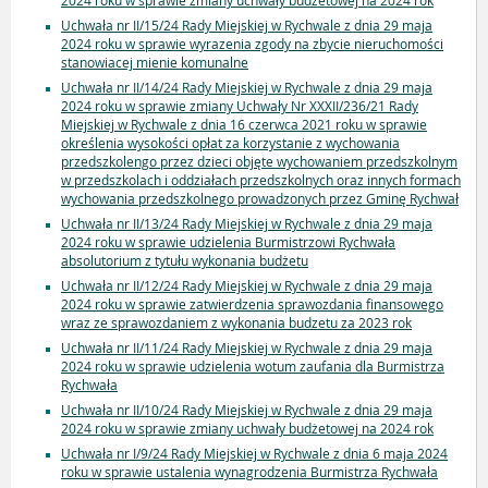
2024 roku w sprawie zmiany uchwały budżetowej na 2024 rok
Uchwała nr II/15/24 Rady Miejskiej w Rychwale z dnia 29 maja
2024 roku w sprawie wyrazenia zgody na zbycie nieruchomości
stanowiacej mienie komunalne
Uchwała nr II/14/24 Rady Miejskiej w Rychwale z dnia 29 maja
2024 roku w sprawie zmiany Uchwały Nr XXXII/236/21 Rady
Miejskiej w Rychwale z dnia 16 czerwca 2021 roku w sprawie
określenia wysokości opłat za korzystanie z wychowania
przedszkolengo przez dzieci objęte wychowaniem przedszkolnym
w przedszkolach i oddziałach przedszkolnych oraz innych formach
wychowania przedszkolnego prowadzonych przez Gminę Rychwał
Uchwała nr II/13/24 Rady Miejskiej w Rychwale z dnia 29 maja
2024 roku w sprawie udzielenia Burmistrzowi Rychwała
absolutorium z tytułu wykonania budżetu
Uchwała nr II/12/24 Rady Miejskiej w Rychwale z dnia 29 maja
2024 roku w sprawie zatwierdzenia sprawozdania finansowego
wraz ze sprawozdaniem z wykonania budzetu za 2023 rok
Uchwała nr II/11/24 Rady Miejskiej w Rychwale z dnia 29 maja
2024 roku w sprawie udzielenia wotum zaufania dla Burmistrza
Rychwała
Uchwała nr II/10/24 Rady Miejskiej w Rychwale z dnia 29 maja
2024 roku w sprawie zmiany uchwały budżetowej na 2024 rok
Uchwała nr I/9/24 Rady Miejskiej w Rychwale z dnia 6 maja 2024
roku w sprawie ustalenia wynagrodzenia Burmistrza Rychwała