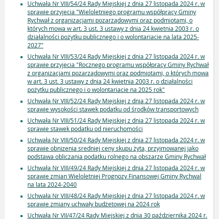
Uchwała Nr VIII/54/24 Rady Miejskiej z dnia 27 listopada 2024 r. w
sprawie przyjecia "Wieloletniego programu współpracy Gminy
Rychwał z organizacjami pozarządowymi oraz podmiotami, o
których mowa w art. 3 ust. 3 ustawy z dnia 24 kwietnia 2003 r. o
działalności pożytku publicznego i o wolontariacie na lata 2025-
2027"
Uchwała Nr VIII/53/24 Rady Miejskiej z dnia 27 listopada 2024 r. w
sprawie przyjecia "Rocznego programu współpracy Gminy Rychwał
z organizacjami pozarządowymi oraz podmiotami, o których mowa
w art. 3 ust. 3 ustawy z dnia 24 kwietnia 2003 r. o działalności
pożytku publicznego i o wolontariacie na 2025 rok"
Uchwała Nr VIII/52/24 Rady Miejskiej z dnia 27 listopada 2024 r. w
sprawie wysokości stawek podatku od środków transportowych
Uchwała Nr VIII/51/24 Rady Miejskiej z dnia 27 listopada 2024 r. w
sprawie stawek podatku od nieruchomości
Uchwała Nr VIII/50/24 Rady Miejskiej z dnia 27 listopada 2024 r. w
sprawie obnizenia sredniej ceny skupu żyta, przyjmowanej jako
podstawa obliczania podatku rolnego na obszarze Gminy Rychwał
Uchwała Nr VIII/49/24 Rady Miejskiej z dnia 27 listopada 2024 r. w
sprawie zmian Wieloletniej Prognozy Finansowej Gminy Rychwal
na lata 2024-2040
Uchwała Nr VIII/48/24 Rady Miejskiej z dnia 27 listopada 2024 r. w
sprawie zmiany uchwały budżetowej na 2024 rok
Uchwała Nr VII/47/24 Rady Miejskiej z dnia 30 października 2024 r.