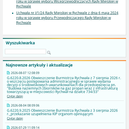
roku w sprawie wyboru Wiceprzewodniczących Rady Miejskiej w
Rychwale
Uchwała nr I/1/24 Rady Miejskiej w Rychwale z dnia 6 maja 2024
roku w sprawie wyboru Przewodniczącego Rady Miejskiej w
Rychwale
Wyszukiwarka
Najnowsze artykuły i aktualizacje
2026-08-07 12:08:09
G.6220.8.2026 Obwieszczenie Burmistrza Rychwała z 7 sierpnia 2026 r.
o wszczęciu postępowania administracyjnego w sprawie wydania
decyzji o środowiskowych uwarunkowaniach dla przedsięwzięcia pn.
"Budowa naziemnych zbiorników na gaz propan wraz z infrastrukturą
towarzyszącą w miejscowości Rychwał na działce 734/33"
Czytaj dalej
2026-08-04 08:09:06
G.6220.9.2025 Obwieszczenie Burmistrza Rychwała z 3 sierpnia 2026
r._przekazanie uzupełnienia KIP organom opiniującym
Czytaj dalej
2026-07-29 11:09:14