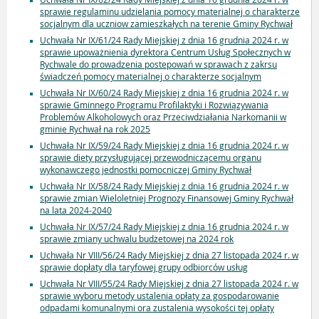
sprawie regulaminu udzielania pomocy materialnej o charakterze
socjalnym dla uczniow zamieszkałych na terenie Gminy Rychwał
Uchwała Nr IX/61/24 Rady Miejskiej z dnia 16 grudnia 2024 r. w
sprawie upoważnienia dyrektora Centrum Usług Społecznych w
Rychwale do prowadzenia postepowań w sprawach z zakrsu
świadczeń pomocy materialnej o charakterze socjalnym
Uchwała Nr IX/60/24 Rady Miejskiej z dnia 16 grudnia 2024 r. w
sprawie Gminnego Programu Profilaktyki i Rozwiązywania
Problemów Alkoholowych oraz Przeciwdziałania Narkomanii w
gminie Rychwał na rok 2025
Uchwała Nr IX/59/24 Rady Miejskiej z dnia 16 grudnia 2024 r. w
sprawie diety przysługującej przewodniczącemu organu
wykonawczego jednostki pomocniczej Gminy Rychwał
Uchwała Nr IX/58/24 Rady Miejskiej z dnia 16 grudnia 2024 r. w
sprawie zmian Wieloletniej Prognozy Finansowej Gminy Rychwał
na lata 2024-2040
Uchwała Nr IX/57/24 Rady Miejskiej z dnia 16 grudnia 2024 r. w
sprawie zmiany uchwalu budżetowej na 2024 rok
Uchwała Nr VIII/56/24 Rady Miejskiej z dnia 27 listopada 2024 r. w
sprawie dopłaty dla taryfowej grupy odbiorców usług
Uchwała Nr VIII/55/24 Rady Miejskiej z dnia 27 listopada 2024 r. w
sprawie wyboru metody ustalenia opłaty za gospodarowanie
odpadami komunalnymi ora zustalenia wysokości tej opłaty