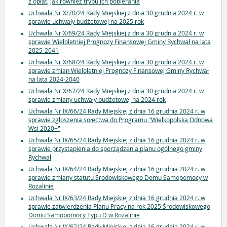
z opłat, jak równiez trybu ich pobierania
Uchwała Nr X/70/24 Rady Miejskiej z dnia 30 grudnia 2024 r. w
sprawie uchwały budżetowej na 2025 rok
Uchwała Nr X/69/24 Rady Miejskiej z dnia 30 grudnia 2024 r. w
sprawie Wieloletniej Prognozy Finansowej Gminy Rychwał na lata
2025-2041
Uchwała Nr X/68/24 Rady Miejskiej z dnia 30 grudnia 2024 r. w
sprawie zmian Wieloletniej Prognozy Finansowej Gminy Rychwał
na lata 2024-2040
Uchwała Nr X/67/24 Rady Miejskiej z dnia 30 grudnia 2024 r. w
sprawie zmiany uchwały budżetowej na 2024 rok
Uchwała Nr IX/66/24 Rady Miejskiej z dnia 16 grudnia 2024 r. w
sprawie zgłoszenia sołectwa do Programu "Wielkopolska Odnowa
Wsi 2020+"
Uchwała Nr IX/65/24 Rady Miejskiej z dnia 16 grudnia 2024 r. w
sprawie przystapienia do sporządzenia planu ogólnego gminy
Rychwał
Uchwała Nr IX/64/24 Rady Miejskiej z dnia 16 grudnia 2024 r. w
sprawie zmiany statutu Środowiskowego Domu Samopomocy w
Rozalinie
Uchwała Nr IX/63/24 Rady Miejskiej z dnia 16 grudnia 2024 r. w
sprawie zatwierdzenia Planu Pracy na rok 2025 Środowiskowego
Domu Samopomocy Typu D w Rozalinie
Uchwała Nr IX/62/24 Rady Miejskiej z dnia 16 grudnia 2024 r. w