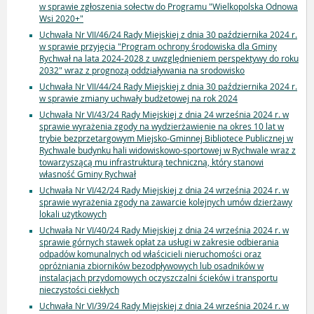
w sprawie zgłoszenia sołectw do Programu "Wielkopolska Odnowa
Wsi 2020+"
Uchwała Nr VII/46/24 Rady Miejskiej z dnia 30 października 2024 r.
w sprawie przyjęcia "Program ochrony środowiska dla Gminy
Rychwał na lata 2024-2028 z uwzględnieniem perspektywy do roku
2032" wraz z prognozą oddziaływania na srodowisko
Uchwała Nr VII/44/24 Rady Miejskiej z dnia 30 października 2024 r.
w sprawie zmiany uchwały budżetowej na rok 2024
Uchwała Nr VI/43/24 Rady Miejskiej z dnia 24 września 2024 r. w
sprawie wyrażenia zgody na wydzierżawienie na okres 10 lat w
trybie bezprzetargowym Miejsko-Gminnej Bibliotece Publicznej w
Rychwale budynku hali widowiskowo-sportowej w Rychwale wraz z
towarzyszącą mu infrastrukturą techniczną, który stanowi
własność Gminy Rychwał
Uchwała Nr VI/42/24 Rady Miejskiej z dnia 24 września 2024 r. w
sprawie wyrażenia zgody na zawarcie kolejnych umów dzierżawy
lokali użytkowych
Uchwała Nr VI/40/24 Rady Miejskiej z dnia 24 września 2024 r. w
sprawie górnych stawek opłat za usługi w zakresie odbierania
odpadów komunalnych od właścicieli nieruchomości oraz
opróżniania zbiorników bezodpływowych lub osadników w
instalacjach przydomowych oczyszczalni ścieków i transportu
nieczystości ciekłych
Uchwała Nr VI/39/24 Rady Miejskiej z dnia 24 września 2024 r. w