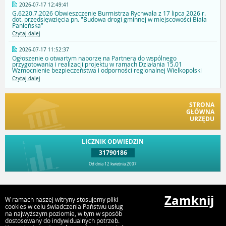
2026-07-17 12:49:41
G.6220.7.2026 Obwieszczenie Burmistrza Rychwała z 17 lipca 2026 r.
dot. przedsięwzięcia pn. "Budowa drogi gminnej w miejscowości Biała
Panieńska"
Czytaj dalej
2026-07-17 11:52:37
Ogłoszenie o otwartym naborze na Partnera do wspólnego
przygotowania i realizacji projektu w ramach Działania 15.01
Wzmocnienie bezpieczeństwa i odporności regionalnej Wielkopolski
Czytaj dalej
STRONA
GŁÓWNA
URZĘDU
LICZNIK ODWIEDZIN
31790186
Od dnia 12 kwietnia 2007
Przejdź do góry
Zamknij
W ramach naszej witryny stosujemy pliki
cookies w celu świadczenia Państwu usług
na najwyższym poziomie, w tym w sposób
dostosowany do indywidualnych potrzeb.
Urząd Gminy i Miasta Rychwał