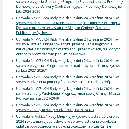
sprawie przyjęcia Gminnego Programu Przeciwdziałania Przemocy
Domowej oraz Ochrony Osób Doznających Przemocy Domowej na
lata 2024-2030
Uchwała Nr VI/38/24 Rady Miejskiej z dnia 24 września 2024 r. w
sprawie nadania imienia Miejsko-Gminnej Bibliotece Publicznej w
Rychwale oraz zmian w statucie Miejsko-Gminnej Biblioteki
Publicznej w Rychwale
Uchwała Nr VI/37/24 Rady Miejskiej z dnia 24 września 2024 r. w
sprawie ustalenia kryteriów i trybu przyznawania nagród dla
nauczycieli zatrudnionych w szkołach i przedszkolach, dla których
organem prowadzącym jest Gmina Rychwał
Uchwała Nr VI/36/24 Rady Miejskiej z dnia 24 września 2024 r. w
sprawie przyjęcia ,,Programu opieki nad zabytkami Gminy Rychwał
na lata 2023-2026''
Uchwała Nr VI/35/24 Rady Miejskiej z dnia 24 września 2024 r. w
sprawie udzielenia pomocy finansowej Gminie Lądek-Zdrój
Uchwała Nr VI/34/24 Rady Miejskiej z dnia 24 września 2024 r. w
sprawie zmiany Wieloletniej Prognozy Finansowej Gminy i Miasta
Rychwał na lata 2024-2040
Uchwała Nr VI/33/24 Rady Miejskiej z dnia 24 września 2024 r. w
sprawie zmiany uchwały budżetowej na 2024 rok
Uchwała nr V/32/24 Rady Miejskiej w Rychwale z dnia 20 sierpnia
2024 roku zmieniajaca uchwałę w sprawie ustalenia wysokości
opłat za pobyt dziecka w żłobku prowadzonym przez Gminę