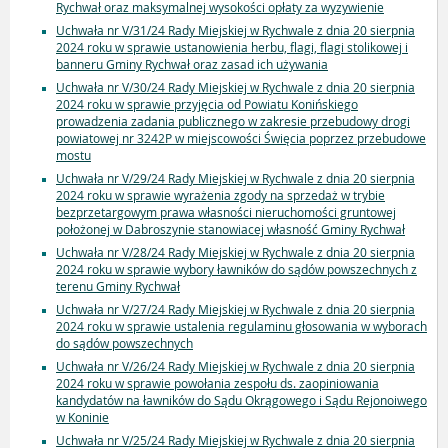
Rychwał oraz maksymalnej wysokości opłaty za wyzywienie
Uchwała nr V/31/24 Rady Miejskiej w Rychwale z dnia 20 sierpnia
2024 roku w sprawie ustanowienia herbu, flagi, flagi stolikowej i
banneru Gminy Rychwał oraz zasad ich używania
Uchwała nr V/30/24 Rady Miejskiej w Rychwale z dnia 20 sierpnia
2024 roku w sprawie przyjęcia od Powiatu Konińskiego
prowadzenia zadania publicznego w zakresie przebudowy drogi
powiatowej nr 3242P w miejscowości Święcia poprzez przebudowe
mostu
Uchwała nr V/29/24 Rady Miejskiej w Rychwale z dnia 20 sierpnia
2024 roku w sprawie wyrażenia zgody na sprzedaż w trybie
bezprzetargowym prawa własności nieruchomości gruntowej
położonej w Dabroszynie stanowiacej własność Gminy Rychwał
Uchwała nr V/28/24 Rady Miejskiej w Rychwale z dnia 20 sierpnia
2024 roku w sprawie wybory ławników do sądów powszechnych z
terenu Gminy Rychwał
Uchwała nr V/27/24 Rady Miejskiej w Rychwale z dnia 20 sierpnia
2024 roku w sprawie ustalenia regulaminu głosowania w wyborach
do sądów powszechnych
Uchwała nr V/26/24 Rady Miejskiej w Rychwale z dnia 20 sierpnia
2024 roku w sprawie powołania zespołu ds. zaopiniowania
kandydatów na ławników do Sądu Okrągowego i Sądu Rejonoiwego
w Koninie
Uchwała nr V/25/24 Rady Miejskiej w Rychwale z dnia 20 sierpnia