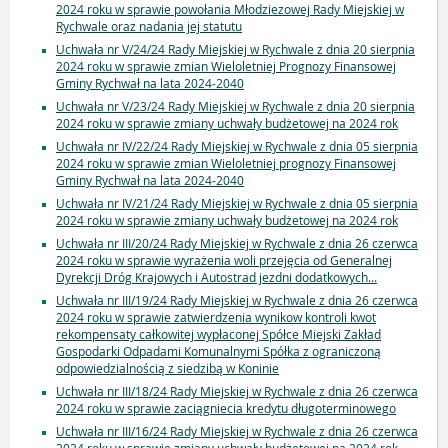
2024 roku w sprawie powołania Młodziezowej Rady Miejskiej w
Rychwale oraz nadania jej statutu
Uchwała nr V/24/24 Rady Miejskiej w Rychwale z dnia 20 sierpnia
2024 roku w sprawie zmian Wieloletniej Prognozy Finansowej
Gminy Rychwał na lata 2024-2040
Uchwała nr V/23/24 Rady Miejskiej w Rychwale z dnia 20 sierpnia
2024 roku w sprawie zmiany uchwały budżetowej na 2024 rok
Uchwała nr IV/22/24 Rady Miejskiej w Rychwale z dnia 05 sierpnia
2024 roku w sprawie zmian Wieloletniej prognozy Finansowej
Gminy Rychwał na lata 2024-2040
Uchwała nr IV/21/24 Rady Miejskiej w Rychwale z dnia 05 sierpnia
2024 roku w sprawie zmiany uchwały budżetowej na 2024 rok
Uchwała nr III/20/24 Rady Miejskiej w Rychwale z dnia 26 czerwca
2024 roku w sprawie wyrażenia woli przejęcia od Generalnej
Dyrekcji Dróg Krajowych i Autostrad jezdni dodatkowych...
Uchwała nr III/19/24 Rady Miejskiej w Rychwale z dnia 26 czerwca
2024 roku w sprawie zatwierdzenia wynikow kontroli kwot
rekompensaty całkowitej wypłaconej Spółce Miejski Zakład
Gospodarki Odpadami Komunalnymi Spółka z ograniczoną
odpowiedzialnością z siedzibą w Koninie
Uchwała nr III/18/24 Rady Miejskiej w Rychwale z dnia 26 czerwca
2024 roku w sprawie zaciągniecia kredytu długoterminowego
Uchwała nr III/16/24 Rady Miejskiej w Rychwale z dnia 26 czerwca