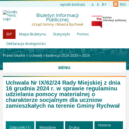
A+
wysoki kontrast
A
RSS
A-
Biuletyn Informacji
Publicznej
Urząd Gminy i Miasta Rychwał
BIP
Mapa Biuletynu
Statystyki
Pomoc
Deklaracja dostępności
Prawo lokalne »
Uchwały
»
kadencja 2024-2029
»
2024
MENU
Uchwała Nr IX/62/24 Rady Miejskiej z dnia
16 grudnia 2024 r. w sprawie regulaminu
udzielania pomocy materialnej o
charakterze socjalnym dla uczniow
zamieszkałych na terenie Gminy Rychwał
Historia
Załączniki (1)
Metadane
Drukuj