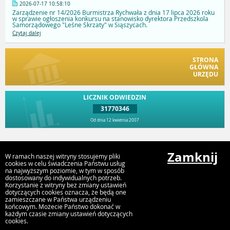
2026-07-17 10:58:10
Zarządzenie nr 14/2026 Burmistrza Rychwała z dnia 17 lipca 2026 roku
w sprawie ogłoszenia konkursu na stanowisko dyrektora Przedszkola
Samorządowego "Leśne Skrzaty" w Siąszycach.
Czytaj dalej
STRONA
GŁÓWNA
URZĘDU
LICZNIK ODWIEDZIN
31770346
Od dnia 12 kwietnia 2007
Przejdź do góry
Zamknij
W ramach naszej witryny stosujemy pliki
cookies w celu świadczenia Państwu usług
na najwyższym poziomie, w tym w sposób
dostosowany do indywidualnych potrzeb.
Urząd Gminy i Miasta Rychwał
Korzystanie z witryny bez zmiany ustawień
Plac Wolności 16, 62-570 Rychwał
dotyczących cookies oznacza, że będą one
zamieszczane w Państwa urządzeniu
końcowym. Możecie Państwo dokonać w
każdym czasie zmiany ustawień dotyczących
cookies.