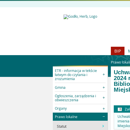
BIP
Prawo lokal
ETR - informacja w tekście
Uchwa
łatwym do czytania i
2024 
zrozumienia
Bibli
Gmina
Miejs
Ogłoszenia, zarządzenia i
obwieszczenia
Organy
Zał
Uchwała
Prawo lokalne
imienia
Miejsko
Statut