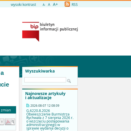
A+
wysoki kontrast
A
RSS
A-
Wyszukiwarka
ia
ucie
Najnowsze artykuły
i aktualizacje
2026-08-07 12:08:09
a zmian
G.6220.8.2026
Obwieszczenie Burmistrza
Rychwała z 7 sierpnia 2026 r.
o wszczęciu postępowania
administracyjnego w
sprawie wydania decyzji o