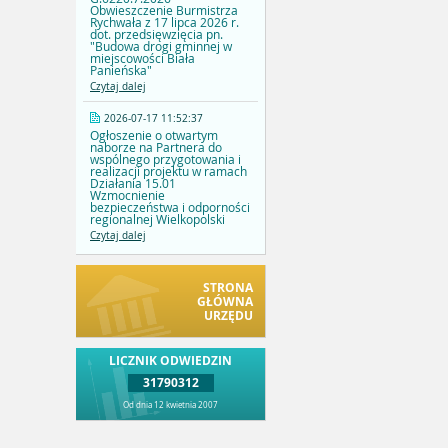
Obwieszczenie Burmistrza
Rychwała z 17 lipca 2026 r.
dot. przedsięwzięcia pn.
"Budowa drogi gminnej w
miejscowości Biała
Panieńska"
Czytaj dalej
2026-07-17 11:52:37
Ogłoszenie o otwartym
naborze na Partnera do
wspólnego przygotowania i
realizacji projektu w ramach
Działania 15.01
Wzmocnienie
bezpieczeństwa i odporności
regionalnej Wielkopolski
Czytaj dalej
STRONA
GŁÓWNA
URZĘDU
LICZNIK ODWIEDZIN
31790312
Od dnia 12 kwietnia 2007