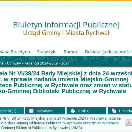
Biuletyn Informacji Publicznej
Urząd Gminy i Miasta Rychwał
Mapa Biuletynu
Statystyki
Pomoc
Deklaracja dostępności
ne »
Uchwały
»
kadencja 2024-2029
»
2024
ła Nr VI/38/24 Rady Miejskiej z dnia 24 wrześn
r. w sprawie nadania imienia Miejsko-Gminnej
otece Publicznej w Rychwale oraz zmian w stat
ko-Gminnej Biblioteki Publicznej w Rychwale
ączniki (1)
Metadane
Drukuj
Histori
 Nr VI_38_24 Rady Miejskiej z dnia 24 września 2024 r. w sprawie nadania
 Miejsko-Gminnej Bibliotece Publicznej w Rychwale oraz zmian w statucie
-Gminnej Biblioteki Publicznej w Rychwale (1.9MB)