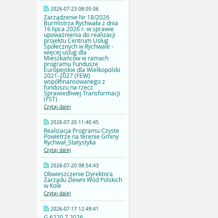
2026-07-23 08:05:06
Zarządzenie Nr 18/2026
Burmistrza Rychwała z dnia
16 lipca 2026 r. w sprawie
upoważnienia do realizacji
projektu Centrum Usług
Społecznych w Rychwale -
więcej uslug dla
Mieszkańców w ramach
programu Fundusze
Europejskie dla Wielkopolski
2021-2027 (FEW)
współfinansowanego z
funduszu na rzecz
Sprawiedliwej Transformacji
(FST)
Czytaj dalej
2026-07-20 11:40:45
Realizacja Programu Czyste
Powietrze na terenie Gminy
Rychwał_Statystyka
Czytaj dalej
2026-07-20 08:54:43
Obwieszczenie Dyrektora
Zarządu Zlewni Wód Polskich
w Kole
Czytaj dalej
2026-07-17 12:49:41
G.6220.7.2026