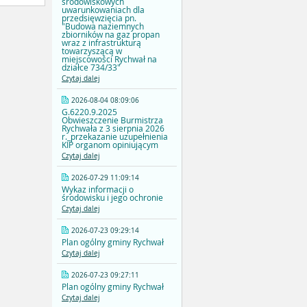
środowiskowych
uwarunkowaniach dla
przedsięwzięcia pn.
"Budowa naziemnych
zbiorników na gaz propan
wraz z infrastrukturą
towarzyszącą w
miejscowości Rychwał na
działce 734/33"
Czytaj dalej
2026-08-04 08:09:06
G.6220.9.2025
Obwieszczenie Burmistrza
Rychwała z 3 sierpnia 2026
r._przekazanie uzupełnienia
KIP organom opiniującym
Czytaj dalej
2026-07-29 11:09:14
Wykaz informacji o
środowisku i jego ochronie
Czytaj dalej
2026-07-23 09:29:14
Plan ogólny gminy Rychwał
Czytaj dalej
2026-07-23 09:27:11
Plan ogólny gminy Rychwał
Czytaj dalej