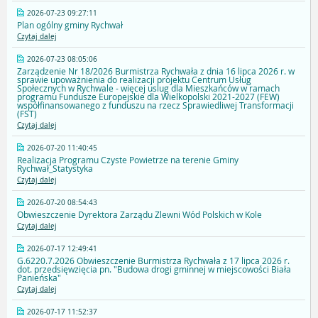
2026-07-23 09:27:11
Plan ogólny gminy Rychwał
Czytaj dalej
2026-07-23 08:05:06
Zarządzenie Nr 18/2026 Burmistrza Rychwała z dnia 16 lipca 2026 r. w
sprawie upoważnienia do realizacji projektu Centrum Usług
Społecznych w Rychwale - więcej uslug dla Mieszkańców w ramach
programu Fundusze Europejskie dla Wielkopolski 2021-2027 (FEW)
współfinansowanego z funduszu na rzecz Sprawiedliwej Transformacji
(FST)
Czytaj dalej
2026-07-20 11:40:45
Realizacja Programu Czyste Powietrze na terenie Gminy
Rychwał_Statystyka
Czytaj dalej
2026-07-20 08:54:43
Obwieszczenie Dyrektora Zarządu Zlewni Wód Polskich w Kole
Czytaj dalej
2026-07-17 12:49:41
G.6220.7.2026 Obwieszczenie Burmistrza Rychwała z 17 lipca 2026 r.
dot. przedsięwzięcia pn. "Budowa drogi gminnej w miejscowości Biała
Panieńska"
Czytaj dalej
2026-07-17 11:52:37