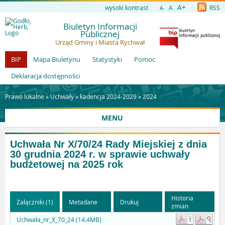
A+
wysoki kontrast
A
RSS
A-
Biuletyn Informacji
Publicznej
Urząd Gminy i Miasta Rychwał
BIP
Mapa Biuletynu
Statystyki
Pomoc
Deklaracja dostępności
Prawo lokalne »
Uchwały
»
kadencja 2024-2029
»
2024
MENU
Uchwała Nr X/70/24 Rady Miejskiej z dnia
30 grudnia 2024 r. w sprawie uchwały
budżetowej na 2025 rok
Historia
Załączniki (1)
Metadane
Drukuj
zmian
Uchwała_nr_X_70_24 (14.4MB)