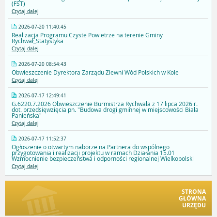
(FST)
Czytaj dalej
2026-07-20 11:40:45
Realizacja Programu Czyste Powietrze na terenie Gminy
Rychwał_Statystyka
Czytaj dalej
2026-07-20 08:54:43
Obwieszczenie Dyrektora Zarządu Zlewni Wód Polskich w Kole
Czytaj dalej
2026-07-17 12:49:41
G.6220.7.2026 Obwieszczenie Burmistrza Rychwała z 17 lipca 2026 r.
dot. przedsięwzięcia pn. "Budowa drogi gminnej w miejscowości Biała
Panieńska"
Czytaj dalej
2026-07-17 11:52:37
Ogłoszenie o otwartym naborze na Partnera do wspólnego
przygotowania i realizacji projektu w ramach Działania 15.01
Wzmocnienie bezpieczeństwa i odporności regionalnej Wielkopolski
Czytaj dalej
STRONA
GŁÓWNA
URZĘDU