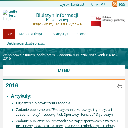
A+
wysoki kontrast
A
RSS
A-
Biuletyn Informacji
Publicznej
Urząd Gminy i Miasta Rychwał
BIP
Mapa Biuletynu
Statystyki
Pomoc
Deklaracja dostępności
Współpraca z innymi podmiotami »
Zadania publiczne poza konkursem
»
2016
MENU
2016
Artykuły:
Ogłoszenie o powierzeniu zadania
Zadanie publiczne pn. "Propagowanie zdrowego trybu życia i
zasad fair play" - Ludowy Klub Sportowy "Fanclub" Dąbroszyn
Zadanie publiczne pn. "Prowadzenie zajęć sportowych z zakresu
piłki nożnej oraz piłki siatkowej dla dzieci i młodzieży" - Ludowy