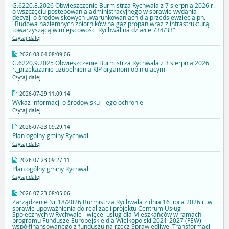
G.6220.8.2026 Obwieszczenie Burmistrza Rychwała z 7 sierpnia 2026 r.
o wszczęciu postępowania administracyjnego w sprawie wydania
decyzji o środowiskowych uwarunkowaniach dla przedsięwzięcia pn.
"Budowa naziemnych zbiorników na gaz propan wraz z infrastrukturą
towarzyszącą w miejscowości Rychwał na działce 734/33"
Czytaj dalej
2026-08-04 08:09:06
G.6220.9.2025 Obwieszczenie Burmistrza Rychwała z 3 sierpnia 2026
r._przekazanie uzupełnienia KIP organom opiniującym
Czytaj dalej
2026-07-29 11:09:14
Wykaz informacji o środowisku i jego ochronie
Czytaj dalej
2026-07-23 09:29:14
Plan ogólny gminy Rychwał
Czytaj dalej
2026-07-23 09:27:11
Plan ogólny gminy Rychwał
Czytaj dalej
2026-07-23 08:05:06
Zarządzenie Nr 18/2026 Burmistrza Rychwała z dnia 16 lipca 2026 r. w
sprawie upoważnienia do realizacji projektu Centrum Usług
Społecznych w Rychwale - więcej uslug dla Mieszkańców w ramach
programu Fundusze Europejskie dla Wielkopolski 2021-2027 (FEW)
współfinansowanego z funduszu na rzecz Sprawiedliwej Transformacji