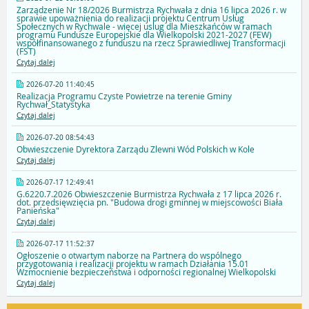
Zarządzenie Nr 18/2026 Burmistrza Rychwała z dnia 16 lipca 2026 r. w
sprawie upoważnienia do realizacji projektu Centrum Usług
Społecznych w Rychwale - więcej uslug dla Mieszkańców w ramach
programu Fundusze Europejskie dla Wielkopolski 2021-2027 (FEW)
współfinansowanego z funduszu na rzecz Sprawiedliwej Transformacji
(FST)
Czytaj dalej
2026-07-20 11:40:45
Realizacja Programu Czyste Powietrze na terenie Gminy
Rychwał_Statystyka
Czytaj dalej
2026-07-20 08:54:43
Obwieszczenie Dyrektora Zarządu Zlewni Wód Polskich w Kole
Czytaj dalej
2026-07-17 12:49:41
G.6220.7.2026 Obwieszczenie Burmistrza Rychwała z 17 lipca 2026 r.
dot. przedsięwzięcia pn. "Budowa drogi gminnej w miejscowości Biała
Panieńska"
Czytaj dalej
2026-07-17 11:52:37
Ogłoszenie o otwartym naborze na Partnera do wspólnego
przygotowania i realizacji projektu w ramach Działania 15.01
Wzmocnienie bezpieczeństwa i odporności regionalnej Wielkopolski
Czytaj dalej