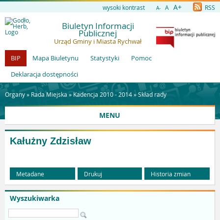
A+
wysoki kontrast
A
RSS
A-
Biuletyn Informacji
Publicznej
Urząd Gminy i Miasta Rychwał
BIP
Mapa Biuletynu
Statystyki
Pomoc
Deklaracja dostępności
Organy »
Rada Miejska
»
Kadencja 2010 - 2014
»
Skład rady
MENU
Kałużny Zdzisław
Metadane
Drukuj
Historia zmian
Wyszukiwarka