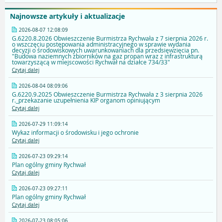
Najnowsze artykuły i aktualizacje
2026-08-07 12:08:09
G.6220.8.2026 Obwieszczenie Burmistrza Rychwała z 7 sierpnia 2026 r.
o wszczęciu postępowania administracyjnego w sprawie wydania
decyzji o środowiskowych uwarunkowaniach dla przedsięwzięcia pn.
"Budowa naziemnych zbiorników na gaz propan wraz z infrastrukturą
towarzyszącą w miejscowości Rychwał na działce 734/33"
Czytaj dalej
2026-08-04 08:09:06
G.6220.9.2025 Obwieszczenie Burmistrza Rychwała z 3 sierpnia 2026
r._przekazanie uzupełnienia KIP organom opiniującym
Czytaj dalej
2026-07-29 11:09:14
Wykaz informacji o środowisku i jego ochronie
Czytaj dalej
2026-07-23 09:29:14
Plan ogólny gminy Rychwał
Czytaj dalej
2026-07-23 09:27:11
Plan ogólny gminy Rychwał
Czytaj dalej
2026-07-23 08:05:06