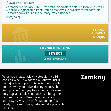
2026-07-17 10:58:10
Zarządzenie nr 14/2026 Burmistrza Rychwała z dnia 17 lipca 2026 roku
w sprawie ogłoszenia konkursu na stanowisko dyrektora Przedszkola
Samorządowego "Leśne Skrzaty" w Siąszycach.
Czytaj dalej
STRONA
GŁÓWNA
URZĘDU
LICZNIK ODWIEDZIN
31768571
Od dnia 12 kwietnia 2007
Przejdź do góry
Zamknij
W ramach naszej witryny stosujemy pliki
cookies w celu świadczenia Państwu usług
na najwyższym poziomie, w tym w sposób
dostosowany do indywidualnych potrzeb.
Urząd Gminy i Miasta Rychwał
Korzystanie z witryny bez zmiany ustawień
Plac Wolności 16, 62-570 Rychwał
dotyczących cookies oznacza, że będą one
zamieszczane w Państwa urządzeniu
końcowym. Możecie Państwo dokonać w
każdym czasie zmiany ustawień dotyczących
cookies.