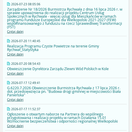
2026-07-23 08:05:06
Zarządzenie Nr 18/2026 Burmistrza Rychwała z dnia 16 lipca 2026 r. w
sprawie upoważnienia do realizacji projektu Centrum Usług
Społecznych w Rychwale - więcej uslug dla Mieszkańców w ramach
programu Fundusze Europejskie dla Wielkopolski 2021-2027 (FEW)
współfinansowanego z funduszu na rzecz Sprawiedliwej Transformacji
(FST)
Czytaj dalej
2026-07-20 11:40:45
Realizacja Programu Czyste Powietrze na terenie Gminy
Rychwał_Statystyka
Czytaj dalej
2026-07-20 08:54:43
Obwieszczenie Dyrektora Zarządu Zlewni Wód Polskich w Kole
Czytaj dalej
2026-07-17 12:49:41
G.6220.7.2026 Obwieszczenie Burmistrza Rychwała z 17 lipca 2026 r.
dot. przedsięwzięcia pn. "Budowa drogi gminnej w miejscowości Biała
Panieńska"
Czytaj dalej
2026-07-17 11:52:37
Ogłoszenie o otwartym naborze na Partnera do wspólnego
przygotowania i realizacji projektu w ramach Działania 15.01
Wzmocnienie bezpieczeństwa i odporności regionalnej Wielkopolski
Czytaj dalej