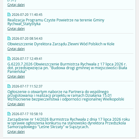
Czytaj dalej
2026-07-20 11:40:45
Realizacja Programu Czyste Powietrze na terenie Gminy
Rychwał_Statystyka
Czytaj dalej
2026-07-20 08:54:43
Obwieszczenie Dyrektora Zarządu Zlewni Wód Polskich w Kole
Czytaj dalej
2026-07-17 12:49:41
G.6220.7.2026 Obwieszczenie Burmistrza Rychwała z 17 lipca 2026 r.
dot. przedsięwzięcia pn. "Budowa drogi gminnej w miejscowości Biała
Panieńska"
Czytaj dalej
2026-07-17 11:52:37
Ogłoszenie o otwartym naborze na Partnera do wspólnego
przygotowania i realizacji projektu w ramach Działania 15.01
Wzmocnienie bezpieczeństwa i odporności regionalnej Wielkopolski
Czytaj dalej
2026-07-17 10:58:10
Zarządzenie nr 14/2026 Burmistrza Rychwała z dnia 17 lipca 2026 roku
w sprawie ogłoszenia konkursu na stanowisko dyrektora Przedszkola
Samorządowego "Leśne Skrzaty" w Siąszycach.
Czytaj dalej