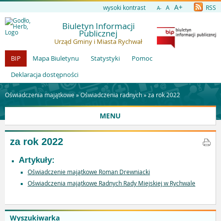
A+
wysoki kontrast
A
RSS
A-
Biuletyn Informacji
Publicznej
Urząd Gminy i Miasta Rychwał
BIP
Mapa Biuletynu
Statystyki
Pomoc
Deklaracja dostępności
Oświadczenia majątkowe »
Oświadczenia radnych
»
za rok 2022
MENU
za rok 2022
Artykuły:
Oświadczenie majątkowe Roman Drewniacki
Oświadczenia majątkowe Radnych Rady Miejskiej w Rychwale
Wyszukiwarka