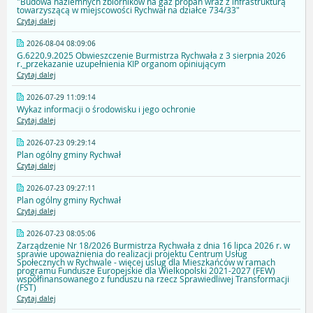
"Budowa naziemnych zbiorników na gaz propan wraz z infrastrukturą
towarzyszącą w miejscowości Rychwał na działce 734/33"
Czytaj dalej
2026-08-04 08:09:06
G.6220.9.2025 Obwieszczenie Burmistrza Rychwała z 3 sierpnia 2026
r._przekazanie uzupełnienia KIP organom opiniującym
Czytaj dalej
2026-07-29 11:09:14
Wykaz informacji o środowisku i jego ochronie
Czytaj dalej
2026-07-23 09:29:14
Plan ogólny gminy Rychwał
Czytaj dalej
2026-07-23 09:27:11
Plan ogólny gminy Rychwał
Czytaj dalej
2026-07-23 08:05:06
Zarządzenie Nr 18/2026 Burmistrza Rychwała z dnia 16 lipca 2026 r. w
sprawie upoważnienia do realizacji projektu Centrum Usług
Społecznych w Rychwale - więcej uslug dla Mieszkańców w ramach
programu Fundusze Europejskie dla Wielkopolski 2021-2027 (FEW)
współfinansowanego z funduszu na rzecz Sprawiedliwej Transformacji
(FST)
Czytaj dalej