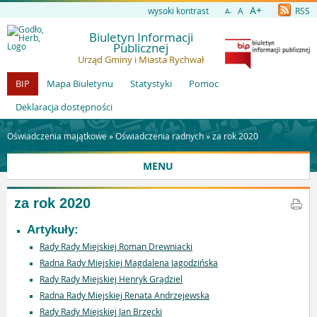
A+
wysoki kontrast
A
RSS
A-
Biuletyn Informacji
Publicznej
Urząd Gminy i Miasta Rychwał
BIP
Mapa Biuletynu
Statystyki
Pomoc
Deklaracja dostępności
Oświadczenia majątkowe »
Oświadczenia radnych
»
za rok 2020
MENU
za rok 2020
Artykuły:
Rady Rady Miejskiej Roman Drewniacki
Radna Rady Miejskiej Magdalena Jagodzińska
Rady Rady Miejskiej Henryk Grądziel
Radna Rady Miejskiej Renata Andrzejewska
Rady Rady Miejskiej Jan Brzęcki