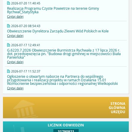
2026-07-20 11:40:45
Realizacja Programu Czyste Powietrze na terenie Gminy
Rychwał_Statystyka
Czytaj dalej
2026-07-20 08:54:43
Obwieszczenie Dyrektora Zarządu Zlewni Wód Polskich w Kole
Czytaj dalej
2026-07-17 12:49:41
G.6220.7.2026 Obwieszczenie Burmistrza Rychwała z 17 lipca 2026 r.
dot. przedsięwzięcia pn. "Budowa drogi gminnej w miejscowości Biała
Panieńska"
Czytaj dalej
2026-07-17 11:52:37
Ogłoszenie o otwartym naborze na Partnera do wspólnego
przygotowania i realizacji projektu w ramach Działania 15.01
Wzmocnienie bezpieczeństwa i odporności regionalnej Wielkopolski
Czytaj dalej
STRONA
GŁÓWNA
URZĘDU
LICZNIK ODWIEDZIN
31790921