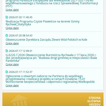
programu Fundusze Europejskie dla Wielkopolski 2021-2027 (FEW)
współfinansowanego z funduszu na rzecz Sprawiedliwej Transformacji
(FST)
Czytaj dalej
2026-07-20 11:40:45
Realizacja Programu Czyste Powietrze na terenie Gminy
Rychwał_Statystyka
Czytaj dalej
2026-07-20 08:54:43
Obwieszczenie Dyrektora Zarządu Zlewni Wód Polskich w Kole
Czytaj dalej
2026-07-17 12:49:41
G.6220.7.2026 Obwieszczenie Burmistrza Rychwała z 17 lipca 2026 r.
dot. przedsięwzięcia pn. "Budowa drogi gminnej w miejscowości Biała
Panieńska"
Czytaj dalej
2026-07-17 11:52:37
Ogłoszenie o otwartym naborze na Partnera do wspólnego
przygotowania i realizacji projektu w ramach Działania 15.01
Wzmocnienie bezpieczeństwa i odporności regionalnej Wielkopolski
Czytaj dalej
STRONA
GŁÓWNA
URZĘDU