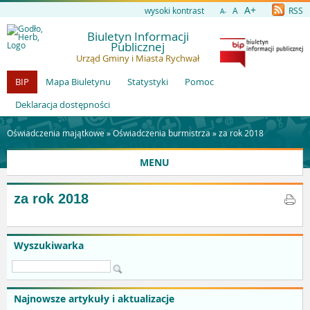
A+
wysoki kontrast
A
RSS
A-
Biuletyn Informacji
Publicznej
Urząd Gminy i Miasta Rychwał
BIP
Mapa Biuletynu
Statystyki
Pomoc
Deklaracja dostępności
Oświadczenia majątkowe »
Oświadczenia burmistrza
»
za rok 2018
MENU
za rok 2018
Wyszukiwarka
Najnowsze artykuły i aktualizacje