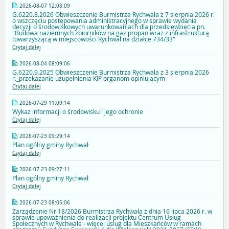
2026-08-07 12:08:09
G.6220.8.2026 Obwieszczenie Burmistrza Rychwała z 7 sierpnia 2026 r.
o wszczęciu postępowania administracyjnego w sprawie wydania
decyzji o środowiskowych uwarunkowaniach dla przedsięwzięcia pn.
"Budowa naziemnych zbiorników na gaz propan wraz z infrastrukturą
towarzyszącą w miejscowości Rychwał na działce 734/33"
Czytaj dalej
2026-08-04 08:09:06
G.6220.9.2025 Obwieszczenie Burmistrza Rychwała z 3 sierpnia 2026
r._przekazanie uzupełnienia KIP organom opiniującym
Czytaj dalej
2026-07-29 11:09:14
Wykaz informacji o środowisku i jego ochronie
Czytaj dalej
2026-07-23 09:29:14
Plan ogólny gminy Rychwał
Czytaj dalej
2026-07-23 09:27:11
Plan ogólny gminy Rychwał
Czytaj dalej
2026-07-23 08:05:06
Zarządzenie Nr 18/2026 Burmistrza Rychwała z dnia 16 lipca 2026 r. w
sprawie upoważnienia do realizacji projektu Centrum Usług
Społecznych w Rychwale - więcej uslug dla Mieszkańców w ramach