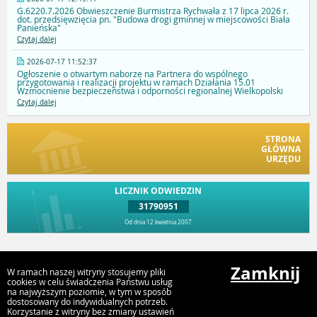
G.6220.7.2026 Obwieszczenie Burmistrza Rychwała z 17 lipca 2026 r.
dot. przedsięwzięcia pn. "Budowa drogi gminnej w miejscowości Biała
Panieńska"
Czytaj dalej
2026-07-17 11:52:37
Ogłoszenie o otwartym naborze na Partnera do wspólnego
przygotowania i realizacji projektu w ramach Działania 15.01
Wzmocnienie bezpieczeństwa i odporności regionalnej Wielkopolski
Czytaj dalej
STRONA
GŁÓWNA
URZĘDU
LICZNIK ODWIEDZIN
31790951
Od dnia 12 kwietnia 2007
Przejdź do góry
Zamknij
W ramach naszej witryny stosujemy pliki
cookies w celu świadczenia Państwu usług
na najwyższym poziomie, w tym w sposób
dostosowany do indywidualnych potrzeb.
Urząd Gminy i Miasta Rychwał
Korzystanie z witryny bez zmiany ustawień
Plac Wolności 16, 62-570 Rychwał