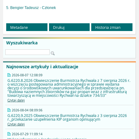
5. Bengier Tadeusz - Członek
Metadane
Drukuj
Historia zmian
Wyszukiwarka
Najnowsze artykuły i aktualizacje
2026-08-07 12:08:09
G.6220.8.2026 Obwieszczenie Burmistrza Rychwała z 7 sierpnia 2026 r.
o wszczęciu postępowania administracyjnego w sprawie wydania
decyzji o środowiskowych uwarunkowaniach dla przedsięwzięcia pn.
"Budowa naziemnych zbiorników na gaz propan wraz z infrastrukturą
towarzyszącą w miejscowości Rychwał na działce 734/33"
Czytaj dalej
2026-08-04 08:09:06
G.6220.9.2025 Obwieszczenie Burmistrza Rychwała z 3 sierpnia 2026
r._przekazanie uzupełnienia KIP organom opiniującym
Czytaj dalej
2026-07-29 11:09:14