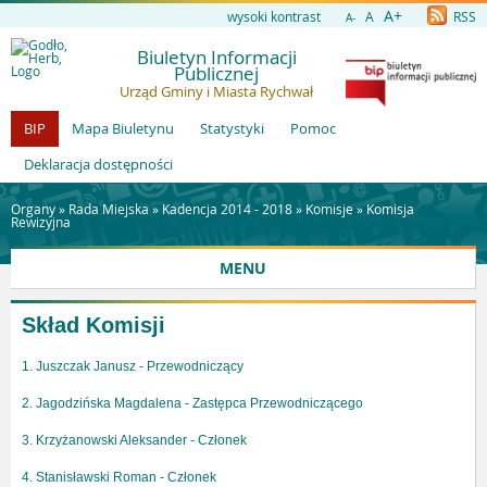
A+
wysoki kontrast
A
RSS
A-
Biuletyn Informacji
Publicznej
Urząd Gminy i Miasta Rychwał
BIP
Mapa Biuletynu
Statystyki
Pomoc
Deklaracja dostępności
Organy »
Rada Miejska
»
Kadencja 2014 - 2018
»
Komisje
»
Komisja
Rewizyjna
MENU
Skład Komisji
1. Juszczak Janusz - Przewodniczący
2. Jagodzińska Magdalena - Zastępca Przewodniczącego
3. Krzyżanowski Aleksander - Członek
4. Stanisławski Roman - Członek