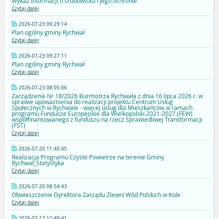
Wykaz informacji o środowisku i jego ochronie
Czytaj dalej
2026-07-23 09:29:14
Plan ogólny gminy Rychwał
Czytaj dalej
2026-07-23 09:27:11
Plan ogólny gminy Rychwał
Czytaj dalej
2026-07-23 08:05:06
Zarządzenie Nr 18/2026 Burmistrza Rychwała z dnia 16 lipca 2026 r. w
sprawie upoważnienia do realizacji projektu Centrum Usług
Społecznych w Rychwale - więcej uslug dla Mieszkańców w ramach
programu Fundusze Europejskie dla Wielkopolski 2021-2027 (FEW)
współfinansowanego z funduszu na rzecz Sprawiedliwej Transformacji
(FST)
Czytaj dalej
2026-07-20 11:40:45
Realizacja Programu Czyste Powietrze na terenie Gminy
Rychwał_Statystyka
Czytaj dalej
2026-07-20 08:54:43
Obwieszczenie Dyrektora Zarządu Zlewni Wód Polskich w Kole
Czytaj dalej
2026-07-17 12:49:41