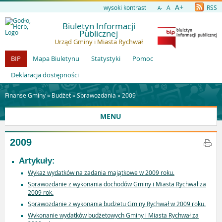
A+
wysoki kontrast
A
RSS
A-
Biuletyn Informacji
Publicznej
Urząd Gminy i Miasta Rychwał
BIP
Mapa Biuletynu
Statystyki
Pomoc
Deklaracja dostępności
Finanse Gminy »
Budżet
»
Sprawozdania
»
2009
MENU
2009
Artykuły:
Wykaz wydatków na zadania majątkowe w 2009 roku.
Sprawozdanie z wykonania dochodów Gminy i Miasta Rychwał za
2009 rok.
Sprawozdanie z wykonania budżetu Gminy Rychwał w 2009 roku.
Wykonanie wydatków budżetowych Gminy i Miasta Rychwał za