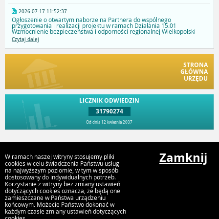
2026-07-17 11:52:37
Ogłoszenie o otwartym naborze na Partnera do wspólnego
przygotowania i realizacji projektu w ramach Działania 15.01
Wzmocnienie bezpieczeństwa i odporności regionalnej Wielkopolski
Czytaj dalej
STRONA
GŁÓWNA
URZĘDU
LICZNIK ODWIEDZIN
31790274
Od dnia 12 kwietnia 2007
Przejdź do góry
Zamknij
W ramach naszej witryny stosujemy pliki
cookies w celu świadczenia Państwu usług
na najwyższym poziomie, w tym w sposób
dostosowany do indywidualnych potrzeb.
Urząd Gminy i Miasta Rychwał
Korzystanie z witryny bez zmiany ustawień
Plac Wolności 16, 62-570 Rychwał
dotyczących cookies oznacza, że będą one
zamieszczane w Państwa urządzeniu
końcowym. Możecie Państwo dokonać w
każdym czasie zmiany ustawień dotyczących
cookies.