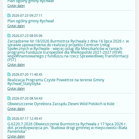
Plan ogólny gminy Rychwał
Czytaj dalej
2026-07-23 09:27:11
Plan ogólny gminy Rychwał
Czytaj dalej
2026-07-23 08:05:06
Zarządzenie Nr 18/2026 Burmistrza Rychwała z dnia 16 lipca 2026 r. w
sprawie upoważnienia do realizacji projektu Centrum Usług
Społecznych w Rychwale - więcej uslug dla Mieszkańców w ramach
programu Fundusze Europejskie dla Wielkopolski 2021-2027 (FEW)
współfinansowanego z funduszu na rzecz Sprawiedliwej Transformacji
(FST)
Czytaj dalej
2026-07-20 11:40:45
Realizacja Programu Czyste Powietrze na terenie Gminy
Rychwał_Statystyka
Czytaj dalej
2026-07-20 08:54:43
Obwieszczenie Dyrektora Zarządu Zlewni Wód Polskich w Kole
Czytaj dalej
2026-07-17 12:49:41
G.6220.7.2026 Obwieszczenie Burmistrza Rychwała z 17 lipca 2026 r.
dot. przedsięwzięcia pn. "Budowa drogi gminnej w miejscowości Biała
Panieńska"
Czytaj dalej