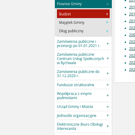
20
Finanse Gminy
20
Budżet
20
20
Majątek Gminy
20
Dług publiczny
200
Zamówienia publiczne i
20
przetargi po 01.01.2021 r.
20
Zamówienia publiczne
20
Centrum Usług Społecznych
20
w Rychwale
20
Zamówienia publiczne do
31.12.2020 r.
Fundusze strukturalne
Współpraca z innymi
podmiotami
Urząd Gminy i Miasta
Jednostki organizacyjne
Elektroniczne Biuro Obsługi
Interesanta