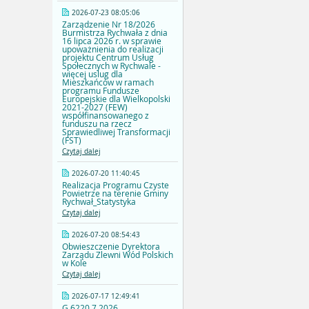
2026-07-23 08:05:06
Zarządzenie Nr 18/2026
Burmistrza Rychwała z dnia
16 lipca 2026 r. w sprawie
upoważnienia do realizacji
projektu Centrum Usług
Społecznych w Rychwale -
więcej uslug dla
Mieszkańców w ramach
programu Fundusze
Europejskie dla Wielkopolski
2021-2027 (FEW)
współfinansowanego z
funduszu na rzecz
Sprawiedliwej Transformacji
(FST)
Czytaj dalej
2026-07-20 11:40:45
Realizacja Programu Czyste
Powietrze na terenie Gminy
Rychwał_Statystyka
Czytaj dalej
2026-07-20 08:54:43
Obwieszczenie Dyrektora
Zarządu Zlewni Wód Polskich
w Kole
Czytaj dalej
2026-07-17 12:49:41
G.6220.7.2026