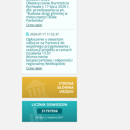
Obwieszczenie Burmistrza
Rychwała z 17 lipca 2026 r.
dot. przedsięwzięcia pn.
"Budowa drogi gminnej w
miejscowości Biała
Panieńska"
Czytaj dalej
2026-07-17 11:52:37
Ogłoszenie o otwartym
naborze na Partnera do
wspólnego przygotowania i
realizacji projektu w ramach
Działania 15.01
Wzmocnienie
bezpieczeństwa i odporności
regionalnej Wielkopolski
Czytaj dalej
STRONA
GŁÓWNA
URZĘDU
LICZNIK ODWIEDZIN
31797956
Od dnia 12 kwietnia 2007