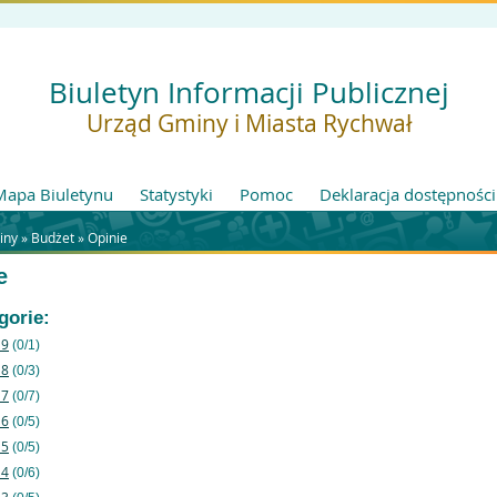
Biuletyn Informacji Publicznej
Urząd Gminy i Miasta Rychwał
Mapa Biuletynu
Statystyki
Pomoc
Deklaracja dostępności
iny »
Budżet
»
Opinie
e
gorie:
19
(0/1)
18
(0/3)
17
(0/7)
16
(0/5)
15
(0/5)
14
(0/6)