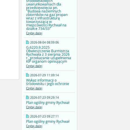
środowiskowych
uwarunkowaniach dla
przedsięwzięcia pn.
"Budowa naziemnych
zbiorników na gaz propan
wraz z infrastrukturą
towarzyszącą w
miejscowości Rychwał na
działce 734/33"
Czytaj dalej
2026-08-04 08:09:06
G.6220.9.2025
Obwieszczenie Burmistrza
Rychwała z 3 sierpnia 2026
r._przekazanie uzupełnienia
KIP organom opiniującym
Czytaj dalej
2026-07-29 11:09:14
Wykaz informacji o
środowisku i jego ochronie
Czytaj dalej
2026-07-23 09:29:14
Plan ogólny gminy Rychwał
Czytaj dalej
2026-07-23 09:27:11
Plan ogólny gminy Rychwał
Czytaj dalej