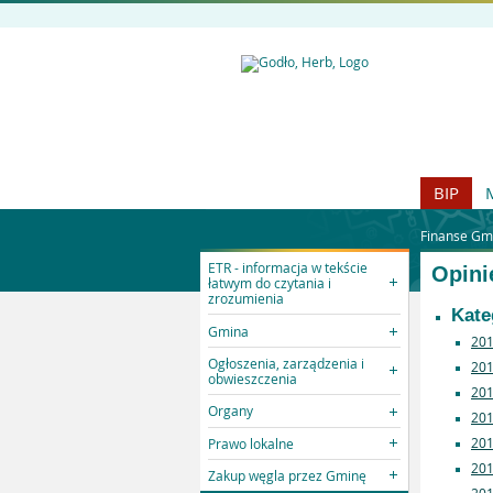
BIP
Finanse Gm
ETR - informacja w tekście
Opini
łatwym do czytania i
zrozumienia
Kate
Gmina
20
Ogłoszenia, zarządzenia i
20
obwieszczenia
20
Organy
20
20
Prawo lokalne
20
Zakup węgla przez Gminę