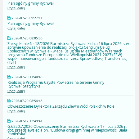
Plan ogólny gminy Rychwał
Czytaj dalej
2026-07-23 09:27:11
Plan ogólny gminy Rychwał
Czytaj dalej
2026-07-23 08:05:06
Zarządzenie Nr 18/2026 Burmistrza Rychwała z dnia 16 lipca 2026 r. w
sprawie upoważnienia do realizacji projektu Centrum Usług
Społecznych w Rychwale - więcej uslug dla Mieszkańców w ramach
programu Fundusze Europejskie dla Wielkopolski 2021-2027 (FEW)
współfinansowanego z funduszu na rzecz Sprawiedliwej Transformacji
(FST)
Czytaj dalej
2026-07-20 11:40:45
Realizacja Programu Czyste Powietrze na terenie Gminy
Rychwał_Statystyka
Czytaj dalej
2026-07-20 08:54:43
Obwieszczenie Dyrektora Zarządu Zlewni Wód Polskich w Kole
Czytaj dalej
2026-07-17 12:49:41
G.6220.7.2026 Obwieszczenie Burmistrza Rychwała z 17 lipca 2026 r.
dot. przedsięwzięcia pn. "Budowa drogi gminnej w miejscowości Biała
Panieńska"
Czytaj dalej