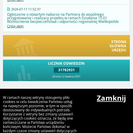
2026-07-17 11:52:37
Ogłoszenie o otwartym naborze na Partnera do wspólnego
przygotowania i realizacji projektu w ramach Działania 15.01
Wzmocnienie bezpieczeństwa i odporności regionalnej Wielkopolski
Czytaj dalej
STRONA
GŁÓWNA
URZĘDU
LICZNIK ODWIEDZIN
31782931
Od dnia 12 kwietnia 2007
Przejdź do góry
Zamknij
W ramach naszej witryny stosujemy pliki
cookies w celu świadczenia Państwu usług
na najwyższym poziomie, w tym w sposób
dostosowany do indywidualnych potrzeb.
Urząd Gminy i Miasta Rychwał
Korzystanie z witryny bez zmiany ustawień
Plac Wolności 16, 62-570 Rychwał
dotyczących cookies oznacza, że będą one
zamieszczane w Państwa urządzeniu
końcowym. Możecie Państwo dokonać w
każdym czasie zmiany ustawień dotyczących