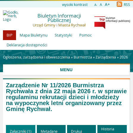
A+
wysoki kontrast
A
RSS
A-
Biuletyn Informacji
Publicznej
Urząd Gminy i Miasta Rychwał
BIP
Mapa Biuletynu
Statystyki
Pomoc
Deklaracja dostępności
Ogłoszenia, zarządzenia i obwieszczenia »
Burmistrza
»
Zarządzenia
»
2026
MENU
Zarządzenie Nr 11/2026 Burmistrza
Rychwała z dnia 22 maja 2026 r. w sprawie
regulaminu rekrutacji dzieci i młodzieży
na wypoczynek letni organizowany przez
Gminę Rychwał.
Historia
Załączniki (1)
Metadane
Drukuj