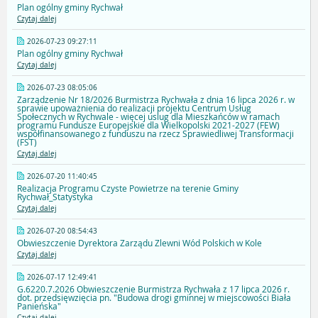
Plan ogólny gminy Rychwał
Czytaj dalej
2026-07-23 09:27:11
Plan ogólny gminy Rychwał
Czytaj dalej
2026-07-23 08:05:06
Zarządzenie Nr 18/2026 Burmistrza Rychwała z dnia 16 lipca 2026 r. w
sprawie upoważnienia do realizacji projektu Centrum Usług
Społecznych w Rychwale - więcej uslug dla Mieszkańców w ramach
programu Fundusze Europejskie dla Wielkopolski 2021-2027 (FEW)
współfinansowanego z funduszu na rzecz Sprawiedliwej Transformacji
(FST)
Czytaj dalej
2026-07-20 11:40:45
Realizacja Programu Czyste Powietrze na terenie Gminy
Rychwał_Statystyka
Czytaj dalej
2026-07-20 08:54:43
Obwieszczenie Dyrektora Zarządu Zlewni Wód Polskich w Kole
Czytaj dalej
2026-07-17 12:49:41
G.6220.7.2026 Obwieszczenie Burmistrza Rychwała z 17 lipca 2026 r.
dot. przedsięwzięcia pn. "Budowa drogi gminnej w miejscowości Biała
Panieńska"
Czytaj dalej