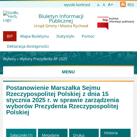
A+
wysoki kontrast
A
RSS
A-
Biuletyn Informacji
Publicznej
Urząd Gminy i Miasta Rychwał
BIP
Mapa Biuletynu
Statystyki
Pomoc
Deklaracja dostępności
Wybory »
Wybory Prezydenta RP 2025
MENU
Postanowienie Marszałka Sejmu
Rzeczypospolitej Polskiej z dnia 15
stycznia 2025 r. w sprawie zarządzenia
wyborów Prezydenta Rzeczypospolitej
Polskiej
Historia
Załączniki (1)
Metadane
Drukuj