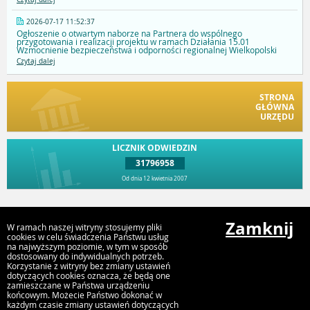
2026-07-17 11:52:37
Ogłoszenie o otwartym naborze na Partnera do wspólnego
przygotowania i realizacji projektu w ramach Działania 15.01
Wzmocnienie bezpieczeństwa i odporności regionalnej Wielkopolski
Czytaj dalej
STRONA
GŁÓWNA
URZĘDU
LICZNIK ODWIEDZIN
31796958
Od dnia 12 kwietnia 2007
Przejdź do góry
Zamknij
W ramach naszej witryny stosujemy pliki
cookies w celu świadczenia Państwu usług
na najwyższym poziomie, w tym w sposób
dostosowany do indywidualnych potrzeb.
Urząd Gminy i Miasta Rychwał
Korzystanie z witryny bez zmiany ustawień
Plac Wolności 16, 62-570 Rychwał
dotyczących cookies oznacza, że będą one
zamieszczane w Państwa urządzeniu
końcowym. Możecie Państwo dokonać w
każdym czasie zmiany ustawień dotyczących