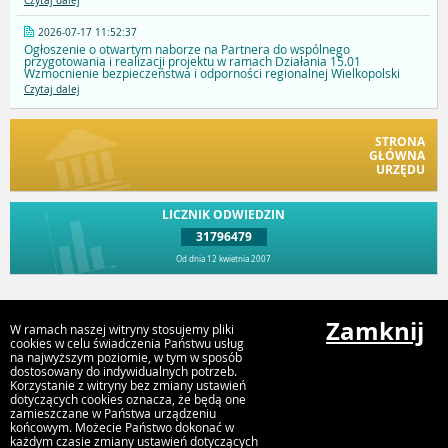
Czytaj dalej
2026-07-17 11:52:37
Ogłoszenie o otwartym naborze na Partnera do wspólnego
przygotowania i realizacji projektu w ramach Działania 15.01
Wzmocnienie bezpieczeństwa i odporności regionalnej Wielkopolski
Czytaj dalej
STRONA
GŁÓWNA
URZĘDU
LICZNIK ODWIEDZIN
31796479
Od dnia 12 kwietnia 2007
Przejdź do góry
Zamknij
W ramach naszej witryny stosujemy pliki
cookies w celu świadczenia Państwu usług
na najwyższym poziomie, w tym w sposób
dostosowany do indywidualnych potrzeb.
Urząd Gminy i Miasta Rychwał
Korzystanie z witryny bez zmiany ustawień
Plac Wolności 16, 62-570 Rychwał
dotyczących cookies oznacza, że będą one
zamieszczane w Państwa urządzeniu
końcowym. Możecie Państwo dokonać w
każdym czasie zmiany ustawień dotyczących