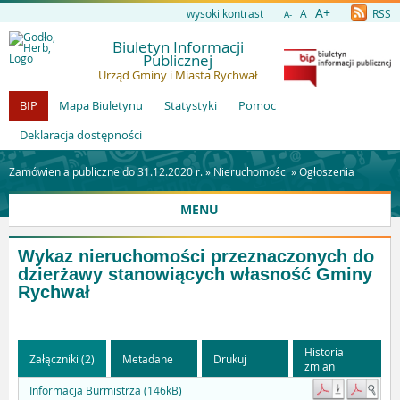
A+
wysoki kontrast
A
RSS
A-
Biuletyn Informacji
Publicznej
Urząd Gminy i Miasta Rychwał
BIP
Mapa Biuletynu
Statystyki
Pomoc
Deklaracja dostępności
Zamówienia publiczne do 31.12.2020 r. »
Nieruchomości
»
Ogłoszenia
MENU
Wykaz nieruchomości przeznaczonych do
dzierżawy stanowiących własność Gminy
Rychwał
Historia
Załączniki (2)
Metadane
Drukuj
zmian
Informacja Burmistrza (146kB)