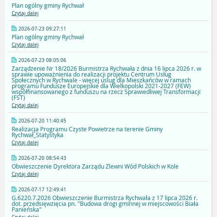
Plan ogólny gminy Rychwał
Czytaj dalej
2026-07-23 09:27:11
Plan ogólny gminy Rychwał
Czytaj dalej
2026-07-23 08:05:06
Zarządzenie Nr 18/2026 Burmistrza Rychwała z dnia 16 lipca 2026 r. w
sprawie upoważnienia do realizacji projektu Centrum Usług
Społecznych w Rychwale - więcej uslug dla Mieszkańców w ramach
programu Fundusze Europejskie dla Wielkopolski 2021-2027 (FEW)
współfinansowanego z funduszu na rzecz Sprawiedliwej Transformacji
(FST)
Czytaj dalej
2026-07-20 11:40:45
Realizacja Programu Czyste Powietrze na terenie Gminy
Rychwał_Statystyka
Czytaj dalej
2026-07-20 08:54:43
Obwieszczenie Dyrektora Zarządu Zlewni Wód Polskich w Kole
Czytaj dalej
2026-07-17 12:49:41
G.6220.7.2026 Obwieszczenie Burmistrza Rychwała z 17 lipca 2026 r.
dot. przedsięwzięcia pn. "Budowa drogi gminnej w miejscowości Biała
Panieńska"