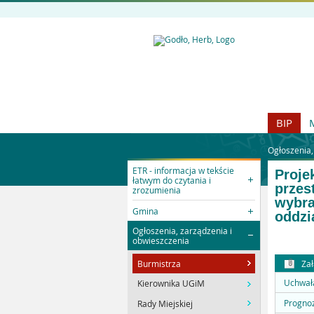
BIP
Ogłoszenia,
ETR - informacja w tekście
Proje
łatwym do czytania i
przes
zrozumienia
wybra
Gmina
oddzi
Ogłoszenia, zarządzenia i
obwieszczenia
Zał
Burmistrza
Uchwała
Kierownika UGiM
Prognoz
Rady Miejskiej