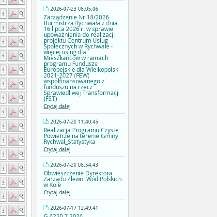
2026-07-23 08:05:06
Zarządzenie Nr 18/2026
Burmistrza Rychwała z dnia
16 lipca 2026 r. w sprawie
upoważnienia do realizacji
projektu Centrum Usług
Społecznych w Rychwale -
więcej uslug dla
Mieszkańców w ramach
programu Fundusze
Europejskie dla Wielkopolski
2021-2027 (FEW)
współfinansowanego z
funduszu na rzecz
Sprawiedliwej Transformacji
(FST)
Czytaj dalej
2026-07-20 11:40:45
Realizacja Programu Czyste
Powietrze na terenie Gminy
Rychwał_Statystyka
Czytaj dalej
2026-07-20 08:54:43
Obwieszczenie Dyrektora
Zarządu Zlewni Wód Polskich
w Kole
Czytaj dalej
2026-07-17 12:49:41
G.6220.7.2026