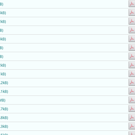
B)
8kB)
2kB)
B)
3kB)
B)
B)
2kB)
1kB)
.2kB)
.1kB)
MB)
.7kB)
.8kB)
.3kB)