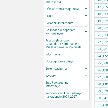
16 (565
Interesanta
17 (955
Oświadczenia majątkowe
18 (897
Praca
19 (612
Poradnik interesanta
20 (662
Gospodarka odpadami
komunalnymi
21 (633
Przedsiębiorstwo
22 (572
Gospodarki Komunalnej i
Mieszkaniowej w Rychwale
23 (981
Informacje
24 (1.5
Udostepnianie danych
25 (888
Zgromoadzenia
26 (100
Wybory
27 (660
Spis Powszechny -
28 (1.8
informacje
29 (579
Wybory Ławników sądowych
na kadencje 2024-2027
30 (541
31 (428