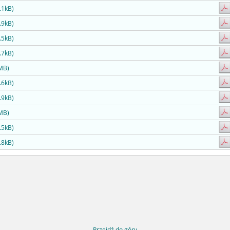
.1kB)
.9kB)
.5kB)
.7kB)
MB)
.6kB)
.9kB)
MB)
.5kB)
.8kB)
Przejdź do góry