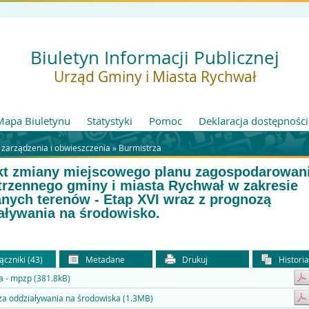
Biuletyn Informacji Publicznej
Urząd Gminy i Miasta Rychwał
Mapa Biuletynu
Statystyki
Pomoc
Deklaracja dostępności
 zarządzenia i obwieszczenia »
Burmistrza
kt zmiany miejscowego planu zagospodarowan
trzennego gminy i miasta Rychwał w zakresie
nych terenów - Etap XVI wraz z prognozą
aływania na środowisko.
ączniki (43)
Metadane
Drukuj
Histori
 - mpzp (381.8kB)
a oddziaływania na środowiska (1.3MB)