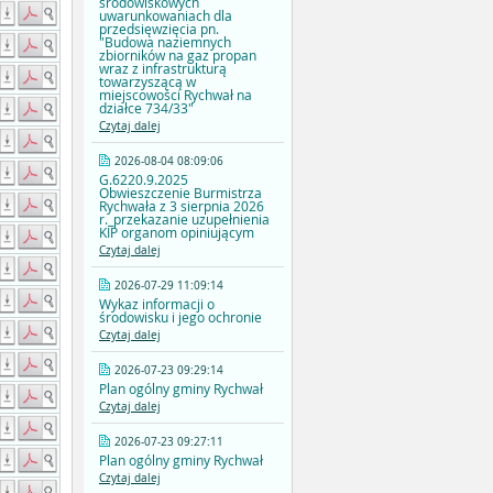
środowiskowych
uwarunkowaniach dla
przedsięwzięcia pn.
"Budowa naziemnych
zbiorników na gaz propan
wraz z infrastrukturą
towarzyszącą w
miejscowości Rychwał na
działce 734/33"
Czytaj dalej
2026-08-04 08:09:06
G.6220.9.2025
Obwieszczenie Burmistrza
Rychwała z 3 sierpnia 2026
r._przekazanie uzupełnienia
KIP organom opiniującym
Czytaj dalej
2026-07-29 11:09:14
Wykaz informacji o
środowisku i jego ochronie
Czytaj dalej
2026-07-23 09:29:14
Plan ogólny gminy Rychwał
Czytaj dalej
2026-07-23 09:27:11
Plan ogólny gminy Rychwał
Czytaj dalej