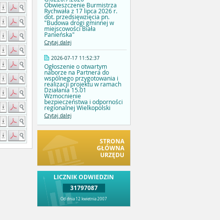
Obwieszczenie Burmistrza
Rychwała z 17 lipca 2026 r.
dot. przedsięwzięcia pn.
"Budowa drogi gminnej w
miejscowości Biała
Panieńska"
Czytaj dalej
2026-07-17 11:52:37
Ogłoszenie o otwartym
naborze na Partnera do
wspólnego przygotowania i
realizacji projektu w ramach
Działania 15.01
Wzmocnienie
bezpieczeństwa i odporności
regionalnej Wielkopolski
Czytaj dalej
STRONA
GŁÓWNA
URZĘDU
LICZNIK ODWIEDZIN
31797087
Od dnia 12 kwietnia 2007