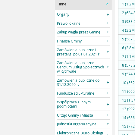
Inne
1 (1.2M
2 (634.
Organy
3 (938.
Prawo lokalne
4 (3.2M
Zakup węgla przez Gminę
5 (587.
Finanse Gminy
6 (2.8M
Zamówienia publiczne i
przetargi po 01.01.2021 r.
7 (1.1M
Zamówienia publiczne
8 (578.
Centrum Usług Społecznych
w Rychwale
9 (574.
Zamówienia publiczne do
10 (562
31.12.2020 r.
11 (665
Fundusze strukturalne
12 (1.3
Współpraca z innymi
podmiotami
13 (992
Urząd Gminy i Miasta
14 (686
Jednostki organizacyjne
15 (772
Elektroniczne Biuro Obsługi