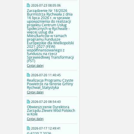
2026-07-23 08:05:06
Zarządzenie Nr 18/2026
Burmistrza Rychwała z dnia
16 lipca 2026 r. w sprawie
upoważnienia do realizacji
projektu Centrum Usług
Społecznych w Rychwale -
więcej uslug dla
Mieszkańców w ramach
programu Fundusze
Europejskie dla Wielkopolski
2021-2027 (FEW)
współfinansowanego z
funduszu na rzecz
Sprawiedliwej Transformacji
(FST)
Czytaj dalej
2026-07-20 11:40:45
Realizacja Programu Czyste
Powietrze na terenie Gminy
Rychwał_Statystyka
Czytaj dalej
2026-07-20 08:54:43
Obwieszczenie Dyrektora
Zarządu Zlewni Wód Polskich
w Kole
Czytaj dalej
2026-07-17 12:49:41
G.6220.7.2026