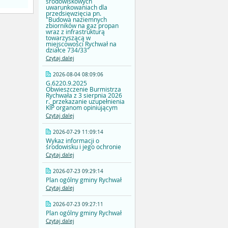
środowiskowych
uwarunkowaniach dla
przedsięwzięcia pn.
"Budowa naziemnych
zbiorników na gaz propan
wraz z infrastrukturą
towarzyszącą w
miejscowości Rychwał na
działce 734/33"
Czytaj dalej
2026-08-04 08:09:06
G.6220.9.2025
Obwieszczenie Burmistrza
Rychwała z 3 sierpnia 2026
r._przekazanie uzupełnienia
KIP organom opiniującym
Czytaj dalej
2026-07-29 11:09:14
Wykaz informacji o
środowisku i jego ochronie
Czytaj dalej
2026-07-23 09:29:14
Plan ogólny gminy Rychwał
Czytaj dalej
2026-07-23 09:27:11
Plan ogólny gminy Rychwał
Czytaj dalej