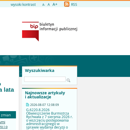
A+
wysoki kontrast
A
RSS
A-
Wyszukiwarka
o
a lata
Najnowsze artykuły
i aktualizacje
2026-08-07 12:08:09
G.6220.8.2026
Obwieszczenie Burmistrza
a zmian
Rychwała z 7 sierpnia 2026 r.
o wszczęciu postępowania
ymi
administracyjnego w
o i o
sprawie wydania decyzji o