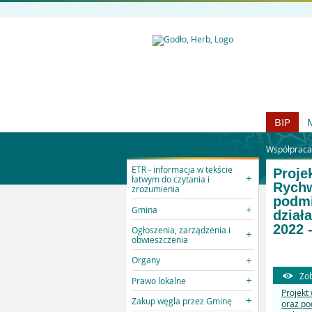
BIP
Współpraca
ETR - informacja w tekście
Proje
łatwym do czytania i
Rychw
zrozumienia
podmi
Gmina
dział
2022 
Ogłoszenia, zarządzenia i
obwieszczenia
Organy
Zob
Prawo lokalne
Projekt
Zakup węgla przez Gminę
oraz po