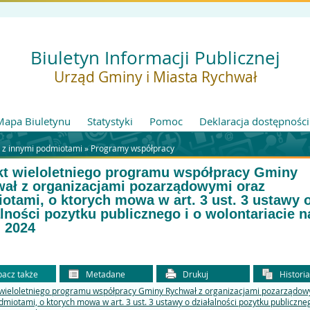
Biuletyn Informacji Publicznej
Urząd Gminy i Miasta Rychwał
Mapa Biuletynu
Statystyki
Pomoc
Deklaracja dostępności
 z innymi podmiotami »
Programy współpracy
kt wieloletniego programu współpracy Gminy
ał z organizacjami pozarządowymi oraz
otami, o ktorych mowa w art. 3 ust. 3 ustawy 
alności pozytku publicznego i o wolontariacie n
- 2024
acz także
Metadane
Drukuj
Histori
 wieloletniego programu współpracy Gminy Rychwał z organizacjami pozarządow
dmiotami, o ktorych mowa w art. 3 ust. 3 ustawy o działalności pozytku publiczneg