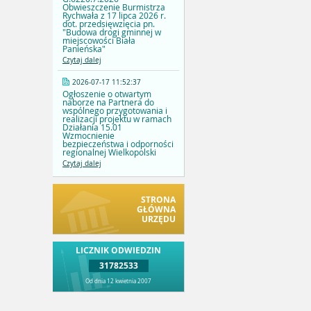
Obwieszczenie Burmistrza
Rychwała z 17 lipca 2026 r.
dot. przedsięwzięcia pn.
"Budowa drogi gminnej w
miejscowości Biała
Panieńska"
Czytaj dalej
2026-07-17 11:52:37
Ogłoszenie o otwartym
naborze na Partnera do
wspólnego przygotowania i
realizacji projektu w ramach
Działania 15.01
Wzmocnienie
bezpieczeństwa i odporności
regionalnej Wielkopolski
Czytaj dalej
STRONA
GŁÓWNA
URZĘDU
LICZNIK ODWIEDZIN
31782533
Od dnia 12 kwietnia 2007