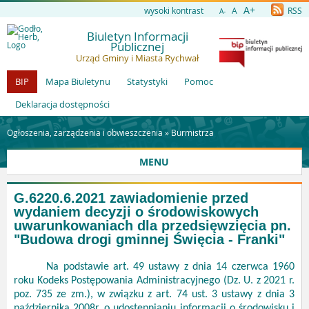
A+
wysoki kontrast
A
RSS
A-
Biuletyn Informacji
Publicznej
Urząd Gminy i Miasta Rychwał
BIP
Mapa Biuletynu
Statystyki
Pomoc
Deklaracja dostępności
Ogłoszenia, zarządzenia i obwieszczenia »
Burmistrza
MENU
G.6220.6.2021 zawiadomienie przed
wydaniem decyzji o środowiskowych
uwarunkowaniach dla przedsięwzięcia pn.
"Budowa drogi gminnej Święcia - Franki"
Na podstawie art. 49 ustawy z dnia 14 czerwca 1960
roku Kodeks Postępowania Administracyjnego (Dz. U. z 2021 r.
poz. 735 ze zm.), w związku z art. 74 ust. 3 ustawy z dnia 3
października 2008r. o udostępnianiu informacji o środowisku i