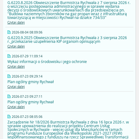
G.6220.8.2026 Obwieszczenie Burmistrza Rychwała z 7 sierpnia 2026 r.
o wszczęciu postępowania administracyjnego w sprawie wydania
decyzji o środowiskowych uwarunkowaniach dla przedsięwzięcia pn.
"Budowa naziemnych zbiorników na gaz propan wraz z infrastrukturą
towarzyszącą w miejscowości Rychwał na działce 734/33"
Czytaj dalej
2026-08-04 08:09:06
G.6220.9.2025 Obwieszczenie Burmistrza Rychwała z 3 sierpnia 2026
r._przekazanie uzupełnienia KIP organom opiniującym
Czytaj dalej
2026-07-29 11:09:14
Wykaz informacji o środowisku i jego ochronie
Czytaj dalej
2026-07-23 09:29:14
Plan ogólny gminy Rychwał
Czytaj dalej
2026-07-23 09:27:11
Plan ogólny gminy Rychwał
Czytaj dalej
2026-07-23 08:05:06
Zarządzenie Nr 18/2026 Burmistrza Rychwała z dnia 16 lipca 2026 r. w
sprawie upoważnienia do realizacji projektu Centrum Usług
Społecznych w Rychwale - więcej uslug dla Mieszkańców w ramach
programu Fundusze Europejskie dla Wielkopolski 2021-2027 (FEW)
współfinansowanego z funduszu na rzecz Sprawiedliwej Transformacji