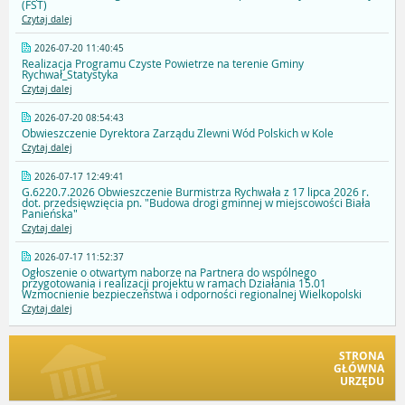
(FST)
Czytaj dalej
2026-07-20 11:40:45
Realizacja Programu Czyste Powietrze na terenie Gminy
Rychwał_Statystyka
Czytaj dalej
2026-07-20 08:54:43
Obwieszczenie Dyrektora Zarządu Zlewni Wód Polskich w Kole
Czytaj dalej
2026-07-17 12:49:41
G.6220.7.2026 Obwieszczenie Burmistrza Rychwała z 17 lipca 2026 r.
dot. przedsięwzięcia pn. "Budowa drogi gminnej w miejscowości Biała
Panieńska"
Czytaj dalej
2026-07-17 11:52:37
Ogłoszenie o otwartym naborze na Partnera do wspólnego
przygotowania i realizacji projektu w ramach Działania 15.01
Wzmocnienie bezpieczeństwa i odporności regionalnej Wielkopolski
Czytaj dalej
STRONA
GŁÓWNA
URZĘDU