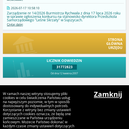
2026-07-17 10:58:10
Zarządzenie nr 14/2026 Burmistrza Rychwała z dnia 17 lipca 2026 roku
w sprawie ogłoszenia konkursu na stanowisko dyrektora Przedszkola
Samorządowego "Leśne Skrzaty" w Siąszycach.
Czytaj dalej
STRONA
GŁÓWNA
URZĘDU
LICZNIK ODWIEDZIN
31772823
Od dnia 12 kwietnia 2007
Przejdź do góry
Zamknij
W ramach naszej witryny stosujemy pliki
cookies w celu świadczenia Państwu usług
na najwyższym poziomie, w tym w sposób
dostosowany do indywidualnych potrzeb.
Urząd Gminy i Miasta Rychwał
Korzystanie z witryny bez zmiany ustawień
Plac Wolności 16, 62-570 Rychwał
dotyczących cookies oznacza, że będą one
zamieszczane w Państwa urządzeniu
końcowym. Możecie Państwo dokonać w
każdym czasie zmiany ustawień dotyczących