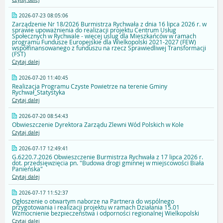
2026-07-23 08:05:06
Zarządzenie Nr 18/2026 Burmistrza Rychwała z dnia 16 lipca 2026 r. w
sprawie upoważnienia do realizacji projektu Centrum Usług
Społecznych w Rychwale - więcej uslug dla Mieszkańców w ramach
programu Fundusze Europejskie dla Wielkopolski 2021-2027 (FEW)
współfinansowanego z funduszu na rzecz Sprawiedliwej Transformacji
(FST)
Czytaj dalej
2026-07-20 11:40:45
Realizacja Programu Czyste Powietrze na terenie Gminy
Rychwał_Statystyka
Czytaj dalej
2026-07-20 08:54:43
Obwieszczenie Dyrektora Zarządu Zlewni Wód Polskich w Kole
Czytaj dalej
2026-07-17 12:49:41
G.6220.7.2026 Obwieszczenie Burmistrza Rychwała z 17 lipca 2026 r.
dot. przedsięwzięcia pn. "Budowa drogi gminnej w miejscowości Biała
Panieńska"
Czytaj dalej
2026-07-17 11:52:37
Ogłoszenie o otwartym naborze na Partnera do wspólnego
przygotowania i realizacji projektu w ramach Działania 15.01
Wzmocnienie bezpieczeństwa i odporności regionalnej Wielkopolski
Czytaj dalej