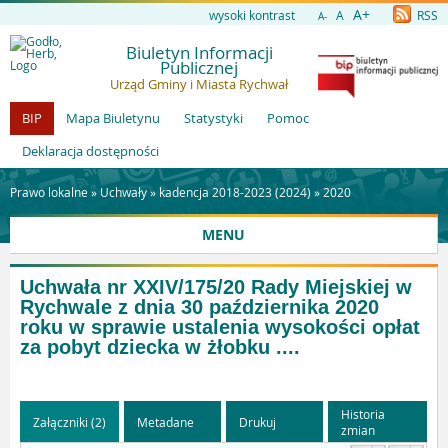
A+
wysoki kontrast
A
RSS
A-
Biuletyn Informacji
Publicznej
Urząd Gminy i Miasta Rychwał
BIP
Mapa Biuletynu
Statystyki
Pomoc
Deklaracja dostępności
Prawo lokalne »
Uchwały
»
kadencja 2018-2023 (2024)
»
2020
MENU
Uchwała nr XXIV/175/20 Rady Miejskiej w
Rychwale z dnia 30 października 2020
roku w sprawie ustalenia wysokości opłat
za pobyt dziecka w żłobku ....
Historia
Załączniki (2)
Metadane
Drukuj
zmian