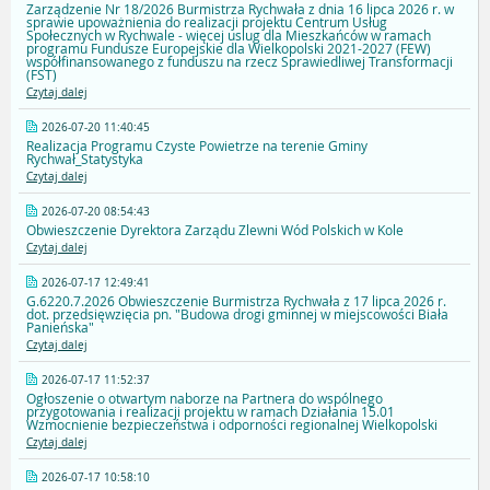
Zarządzenie Nr 18/2026 Burmistrza Rychwała z dnia 16 lipca 2026 r. w
sprawie upoważnienia do realizacji projektu Centrum Usług
Społecznych w Rychwale - więcej uslug dla Mieszkańców w ramach
programu Fundusze Europejskie dla Wielkopolski 2021-2027 (FEW)
współfinansowanego z funduszu na rzecz Sprawiedliwej Transformacji
(FST)
Czytaj dalej
2026-07-20 11:40:45
Realizacja Programu Czyste Powietrze na terenie Gminy
Rychwał_Statystyka
Czytaj dalej
2026-07-20 08:54:43
Obwieszczenie Dyrektora Zarządu Zlewni Wód Polskich w Kole
Czytaj dalej
2026-07-17 12:49:41
G.6220.7.2026 Obwieszczenie Burmistrza Rychwała z 17 lipca 2026 r.
dot. przedsięwzięcia pn. "Budowa drogi gminnej w miejscowości Biała
Panieńska"
Czytaj dalej
2026-07-17 11:52:37
Ogłoszenie o otwartym naborze na Partnera do wspólnego
przygotowania i realizacji projektu w ramach Działania 15.01
Wzmocnienie bezpieczeństwa i odporności regionalnej Wielkopolski
Czytaj dalej
2026-07-17 10:58:10