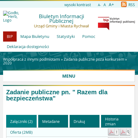
A+
wysoki kontrast
A
RSS
A-
Biuletyn Informacji
Publicznej
Urząd Gminy i Miasta Rychwał
BIP
Mapa Biuletynu
Statystyki
Pomoc
Deklaracja dostępności
Współpraca z innymi podmiotami »
Zadania publiczne poza konkursem
»
2020
MENU
Zadanie publiczne pn. " Razem dla
bezpieczeństwa"
Historia
Załączniki (2)
Metadane
Drukuj
zmian
Oferta (2MB)