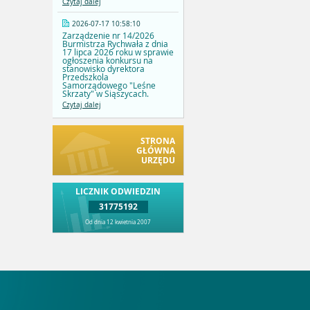
Czytaj dalej
2026-07-17 10:58:10
Zarządzenie nr 14/2026
Burmistrza Rychwała z dnia
17 lipca 2026 roku w sprawie
ogłoszenia konkursu na
stanowisko dyrektora
Przedszkola
Samorządowego "Leśne
Skrzaty" w Siąszycach.
Czytaj dalej
STRONA
GŁÓWNA
URZĘDU
LICZNIK ODWIEDZIN
31775192
Od dnia 12 kwietnia 2007