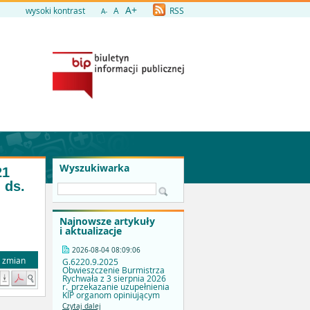
A+
wysoki kontrast
A
RSS
A-
Wyszukiwarka
21
 ds.
Najnowsze artykuły
i aktualizacje
2026-08-04 08:09:06
a zmian
G.6220.9.2025
Obwieszczenie Burmistrza
Rychwała z 3 sierpnia 2026
r._przekazanie uzupełnienia
KIP organom opiniującym
Czytaj dalej