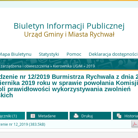
Biuletyn Informacji Publicznej
Urząd Gminy i Miasta Rychwał
Mapa Biuletynu
Statystyki
Pomoc
Deklaracja dostępności
 zarządzenia i obwieszczenia »
Kierownika UGiM
»
2019
dzenie nr 12/2019 Burmistrza Rychwała z dnia 
iernika 2019 roku w sprawie powołania Komisji
oli prawidłowości wykorzystywania zwolnień
skich
ączniki (1)
Metadane
Drukuj
Histori
enie nr 12_2019 (383.5kB)