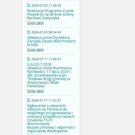
2026-07-20 11:40:45
Realizacja Programu Czyste
Powietrze na terenie Gminy
Rychwał_Statystyka
Czytaj dalej
2026-07-20 08:54:43
Obwieszczenie Dyrektora
Zarządu Zlewni Wód Polskich
w Kole
Czytaj dalej
2026-07-17 12:49:41
G.6220.7.2026
Obwieszczenie Burmistrza
Rychwała z 17 lipca 2026 r.
dot. przedsięwzięcia pn.
"Budowa drogi gminnej w
miejscowości Biała
Panieńska"
Czytaj dalej
2026-07-17 11:52:37
Ogłoszenie o otwartym
naborze na Partnera do
wspólnego przygotowania i
realizacji projektu w ramach
Działania 15.01
Wzmocnienie
bezpieczeństwa i odporności
regionalnej Wielkopolski