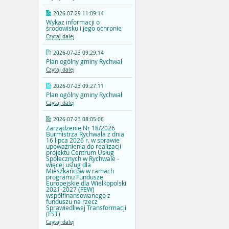
2026-07-29 11:09:14
Wykaz informacji o
środowisku i jego ochronie
Czytaj dalej
2026-07-23 09:29:14
Plan ogólny gminy Rychwał
Czytaj dalej
2026-07-23 09:27:11
Plan ogólny gminy Rychwał
Czytaj dalej
2026-07-23 08:05:06
Zarządzenie Nr 18/2026
Burmistrza Rychwała z dnia
16 lipca 2026 r. w sprawie
upoważnienia do realizacji
projektu Centrum Usług
Społecznych w Rychwale -
więcej uslug dla
Mieszkańców w ramach
programu Fundusze
Europejskie dla Wielkopolski
2021-2027 (FEW)
współfinansowanego z
funduszu na rzecz
Sprawiedliwej Transformacji
(FST)
Czytaj dalej