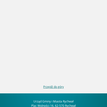
Przejdź do góry
Urząd Gminy i Miasta Rychwał
Plac Wolności 16, 62-570 Rychwał