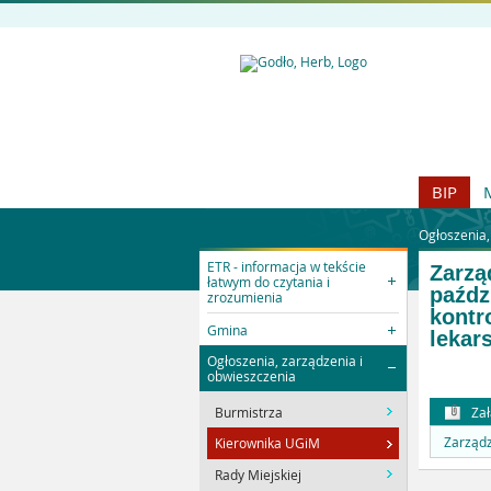
BIP
Ogłoszenia,
ETR - informacja w tekście
Zarzą
łatwym do czytania i
paźdz
zrozumienia
kontr
Gmina
lekar
Ogłoszenia, zarządzenia i
obwieszczenia
Zał
Burmistrza
Zarządz
Kierownika UGiM
Rady Miejskiej