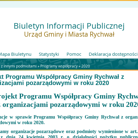
Biuletyn Informacji Publicznej
Urząd Gminy i Miasta Rychwał
Mapa Biuletynu
Statystyki
Pomoc
Deklaracja dostępności
 z innymi podmiotami »
Programy współpracy
»
2020
kt Programu Współpracy Gminy Rychwał z
izacjami pozarządowymi w roku 2020
rojekt Programu Współpracy Gminy Rychw
z organizacjami pozarządowymi w roku 202
acje w sprawie Programu Współpracy Gminy Rychwał z organi
dowymi w roku 2020.
amy organizacje pozarządowe oraz podmioty wymienione w art. 
z dnia 24 kwietnia 2003 r. o działalności pożytku publicz