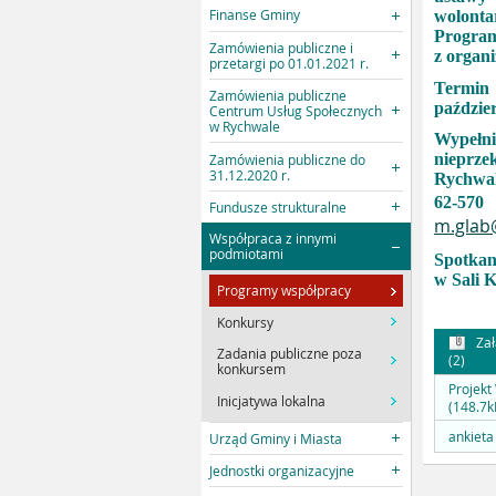
Finanse Gminy
wolonta
Progra
Zamówienia publiczne i
z organ
przetargi po 01.01.2021 r.
Termin 
Zamówienia publiczne
paździer
Centrum Usług Społecznych
w Rychwale
Wypełn
nieprze
Zamówienia publiczne do
31.12.2020 r.
Rychwal
62-570
Fundusze strukturalne
m.glab
Współpraca z innymi
podmiotami
Spotkani
w Sali 
Programy współpracy
Konkursy
Zał
Zadania publiczne poza
(2)
konkursem
Projekt
Inicjatywa lokalna
(148.7k
ankieta
Urząd Gminy i Miasta
Jednostki organizacyjne