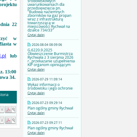
środowiskowych
projektu
uwarunkowaniach dla
przedsięwzięcia pn.
"Budowa naziemnych
zbiorników na gaz propan
wraz z infrastrukturą
towarzyszącą w
 dnia 22
miejscowości Rychwał na
działce 734/33"
Czytaj dalej
rczyć w
Miasta w
2026-08-04 08:09:06
G.6220.9.2025
Obwieszczenie Burmistrza
.pl
lub
Rychwała z 3 sierpnia 2026
r._przekazanie uzupełnienia
KIP organom opiniującym
Czytaj dalej
z. 13:00
towa 34.
2026-07-29 11:09:14
Wykaz informacji o
środowisku i jego ochronie
Czytaj dalej
toria
2026-07-23 09:29:14
Plan ogólny gminy Rychwał
Czytaj dalej
2026-07-23 09:27:11
Plan ogólny gminy Rychwał
Czytaj dalej