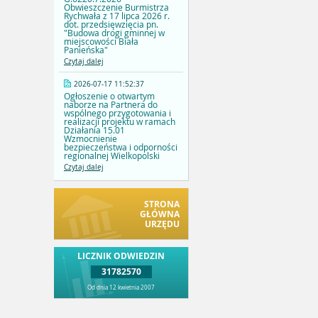
Obwieszczenie Burmistrza
Rychwała z 17 lipca 2026 r.
dot. przedsięwzięcia pn.
"Budowa drogi gminnej w
miejscowości Biała
Panieńska"
Czytaj dalej
2026-07-17 11:52:37
Ogłoszenie o otwartym
naborze na Partnera do
wspólnego przygotowania i
realizacji projektu w ramach
Działania 15.01
Wzmocnienie
bezpieczeństwa i odporności
regionalnej Wielkopolski
Czytaj dalej
STRONA
GŁÓWNA
URZĘDU
LICZNIK ODWIEDZIN
31782570
Od dnia 12 kwietnia 2007