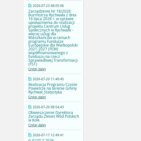
2026-07-23 08:05:06
Zarządzenie Nr 18/2026
Burmistrza Rychwała z dnia
16 lipca 2026 r. w sprawie
upoważnienia do realizacji
projektu Centrum Usług
Społecznych w Rychwale -
więcej uslug dla
Mieszkańców w ramach
programu Fundusze
Europejskie dla Wielkopolski
2021-2027 (FEW)
współfinansowanego z
funduszu na rzecz
Sprawiedliwej Transformacji
(FST)
Czytaj dalej
2026-07-20 11:40:45
Realizacja Programu Czyste
Powietrze na terenie Gminy
Rychwał_Statystyka
Czytaj dalej
2026-07-20 08:54:43
Obwieszczenie Dyrektora
Zarządu Zlewni Wód Polskich
w Kole
Czytaj dalej
2026-07-17 12:49:41
G.6220.7.2026