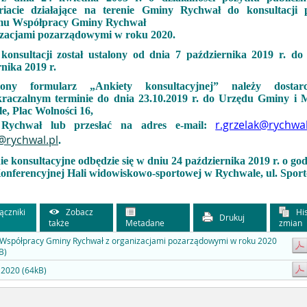
riacie działające na terenie Gminy Rychwał do konsultacji 
mu Współpracy Gminy Rychwał
izacjami pozarządowymi w roku 2020.
konsultacji został ustalony od dnia 7 października 2019 r. do
nika 2019 r.
iony formularz „Ankiety konsultacyjnej” należy dosta
kraczalnym terminie do dnia 23.10.2019 r. do Urzędu Gminy i 
e, Plac Wolności 16,
r.grzelak@rychwal
 Rychwał lub przesłać na adres e-mail:
@rychwal.pl
.
e konsultacyjne odbędzie się w dniu 24 października 2019 r. o god
Konferencyjnej Hali widowiskowo-sportowej w Rychwale, ul. Spor
ączniki
Zobacz
His
Drukuj
także
Metadane
zmian
 Współpracy Gminy Rychwał z organizacjami pozarządowymi w roku 2020
B)
 2020 (64kB)