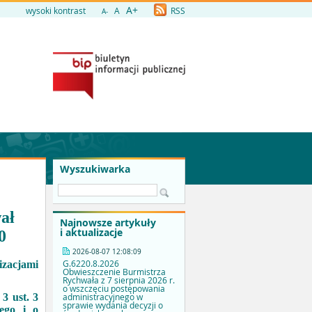
A+
wysoki kontrast
A
RSS
A-
Wyszukiwarka
ał
Najnowsze artykuły
i aktualizacje
0
2026-08-07 12:08:09
G.6220.8.2026
zacjami
Obwieszczenie Burmistrza
Rychwała z 7 sierpnia 2026 r.
o wszczęciu postępowania
3 ust. 3
administracyjnego w
sprawie wydania decyzji o
nego i o