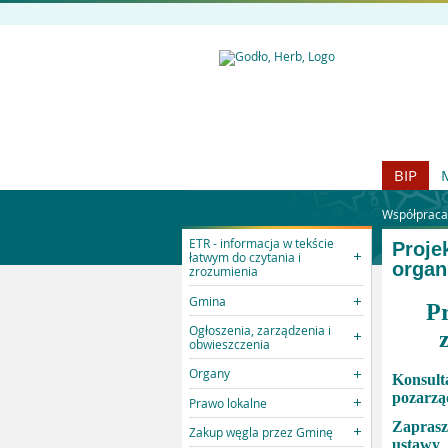
BIP
Współpraca
ETR - informacja w tekście
Proje
łatwym do czytania i
organ
zrozumienia
Gmina
P
Ogłoszenia, zarządzenia i
obwieszczenia
Organy
Konsult
pozarzą
Prawo lokalne
Zaprasz
Zakup węgla przez Gminę
ustawy 