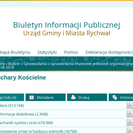
Biuletyn Informacji Publicznej
Urząd Gminy i Miasta Rychwał
Mapa Biuletynu
Statystyki
Pomoc
Deklaracja dostępności
iny »
Budżet
»
Sprawozdania
»
Sprawozdania finansowe jednostek organizacyjn
rok 2018
chary Kościelne
ączniki (4)
Metadane
Drukuj
Histori
ilans (613.1kB)
nformacja dodatkowa (2.3MB)
achunek zysków i strat (478.9kB)
estawienie zmian w funduszu jednostki (367kB)