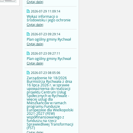
Czytaj dalej
2026-07-29 11:09:14
Wykaz informacji o
środowisku i jego ochronie
Czytaj dalej
2026-07-23 09:29:14
Plan ogólny gminy Rychwał
Czytaj dalej
2026-07-23 09:27:11
Plan ogólny gminy Rychwał
Czytaj dalej
2026-07-23 08:05:06
Zarządzenie Nr 18/2026
Burmistrza Rychwała z dnia
16 lipca 2026 r. w sprawie
upoważnienia do realizacji
projektu Centrum Usług
Społecznych w Rychwale -
więcej uslug dla
Mieszkańców w ramach
programu Fundusze
Europejskie dla Wielkopolski
2021-2027 (FEW)
współfinansowanego z
funduszu na rzecz
Sprawiedliwej Transformacji
(FST)
Czytaj dalej