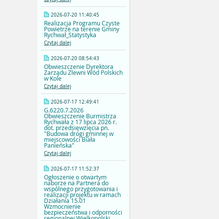
2026-07-20 11:40:45
Realizacja Programu Czyste
Powietrze na terenie Gminy
Rychwał_Statystyka
Czytaj dalej
2026-07-20 08:54:43
Obwieszczenie Dyrektora
Zarządu Zlewni Wód Polskich
w Kole
Czytaj dalej
2026-07-17 12:49:41
G.6220.7.2026
Obwieszczenie Burmistrza
Rychwała z 17 lipca 2026 r.
dot. przedsięwzięcia pn.
"Budowa drogi gminnej w
miejscowości Biała
Panieńska"
Czytaj dalej
2026-07-17 11:52:37
Ogłoszenie o otwartym
naborze na Partnera do
wspólnego przygotowania i
realizacji projektu w ramach
Działania 15.01
Wzmocnienie
bezpieczeństwa i odporności
regionalnej Wielkopolski