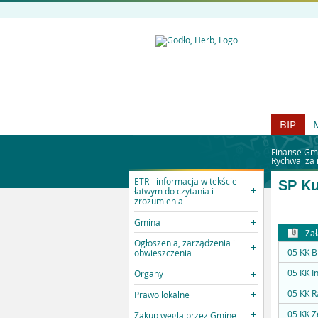
BIP
Finanse Gm
Rychwal za 
ETR - informacja w tekście
SP Ku
łatwym do czytania i
zrozumienia
Gmina
Zał
Ogłoszenia, zarządzenia i
05 KK B
obwieszczenia
05 KK I
Organy
05 KK R
Prawo lokalne
05 KK Z
Zakup węgla przez Gminę