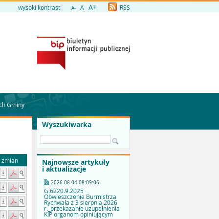
A+
wysoki kontrast
A
RSS
A-
ych Gminy
Wyszukiwarka
a zmian
Najnowsze artykuły
i aktualizacje
2026-08-04 08:09:06
G.6220.9.2025
Obwieszczenie Burmistrza
Rychwała z 3 sierpnia 2026
r._przekazanie uzupełnienia
KIP organom opiniującym