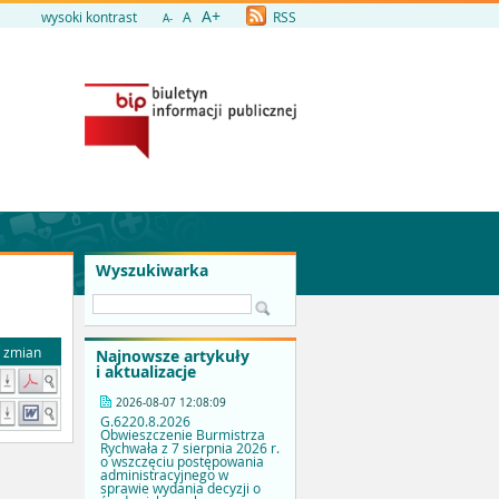
A+
wysoki kontrast
A
RSS
A-
Wyszukiwarka
a zmian
Najnowsze artykuły
i aktualizacje
2026-08-07 12:08:09
G.6220.8.2026
Obwieszczenie Burmistrza
Rychwała z 7 sierpnia 2026 r.
o wszczęciu postępowania
administracyjnego w
sprawie wydania decyzji o