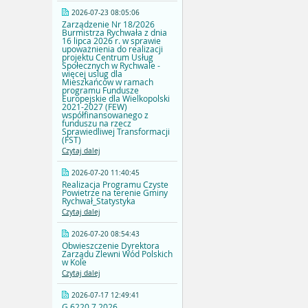
2026-07-23 08:05:06
Zarządzenie Nr 18/2026
Burmistrza Rychwała z dnia
16 lipca 2026 r. w sprawie
upoważnienia do realizacji
projektu Centrum Usług
Społecznych w Rychwale -
więcej uslug dla
Mieszkańców w ramach
programu Fundusze
Europejskie dla Wielkopolski
2021-2027 (FEW)
współfinansowanego z
funduszu na rzecz
Sprawiedliwej Transformacji
(FST)
Czytaj dalej
2026-07-20 11:40:45
Realizacja Programu Czyste
Powietrze na terenie Gminy
Rychwał_Statystyka
Czytaj dalej
2026-07-20 08:54:43
Obwieszczenie Dyrektora
Zarządu Zlewni Wód Polskich
w Kole
Czytaj dalej
2026-07-17 12:49:41
G.6220.7.2026