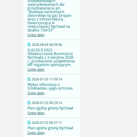
środowiskowych
uwarunkowaniach dla
przedsięwzięcia pn.
"Budowa naziemnych
zbiorników na gaz propan
wraz z infrastrukturą
towarzyszącą w
miejscowości Rychwał na
działce 734/33"
Czytaj dalej
2026-08-04 08:09:06
G.6220.9.2025
Obwieszczenie Burmistrza
Rychwała z 3 sierpnia 2026
r._przekazanie uzupełnienia
KIP organom opiniującym
Czytaj dalej
2026-07-29 11:09:14
Wykaz informacji o
środowisku i jego ochronie
Czytaj dalej
2026-07-23 09:29:14
Plan ogólny gminy Rychwał
Czytaj dalej
2026-07-23 09:27:11
Plan ogólny gminy Rychwał
Czytaj dalej