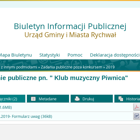
Biuletyn Informacji Publicznej
Urząd Gminy i Miasta Rychwał
Mapa Biuletynu
Statystyki
Pomoc
Deklaracja dostępności
 z innymi podmiotami »
Zadania publiczne poza konkursem
»
2019
ie publiczne pn. " Klub muzyczny Piwnica"
ączniki (2)
Metadane
Drukuj
Histori
(1.6MB)
.2019- Formularz uwag (36kB)