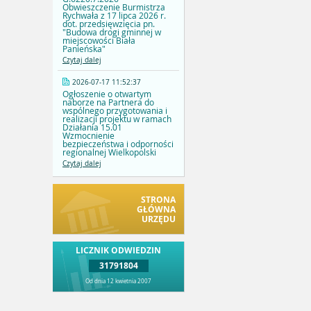
Obwieszczenie Burmistrza
Rychwała z 17 lipca 2026 r.
dot. przedsięwzięcia pn.
"Budowa drogi gminnej w
miejscowości Biała
Panieńska"
Czytaj dalej
2026-07-17 11:52:37
Ogłoszenie o otwartym
naborze na Partnera do
wspólnego przygotowania i
realizacji projektu w ramach
Działania 15.01
Wzmocnienie
bezpieczeństwa i odporności
regionalnej Wielkopolski
Czytaj dalej
STRONA
GŁÓWNA
URZĘDU
LICZNIK ODWIEDZIN
31791804
Od dnia 12 kwietnia 2007