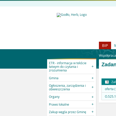
BIP
Współpraca
ETR - informacja w tekście
Zadan
łatwym do czytania i
zrozumienia
Gmina
Zał
Ogłoszenia, zarządzenia i
oferta 
obwieszczenia
O.525.1
Organy
Prawo lokalne
Zakup węgla przez Gminę