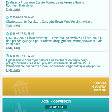
Realizacja Programu Czyste Powietrze na terenie Gminy
Rychwał_Statystyka
Czytaj dalej
2026-07-20 08:54:43
Obwieszczenie Dyrektora Zarządu Zlewni Wód Polskich w Kole
Czytaj dalej
2026-07-17 12:49:41
G.6220.7.2026 Obwieszczenie Burmistrza Rychwała z 17 lipca 2026 r.
dot. przedsięwzięcia pn. "Budowa drogi gminnej w miejscowości Biała
Panieńska"
Czytaj dalej
2026-07-17 11:52:37
Ogłoszenie o otwartym naborze na Partnera do wspólnego
przygotowania i realizacji projektu w ramach Działania 15.01
Wzmocnienie bezpieczeństwa i odporności regionalnej Wielkopolski
Czytaj dalej
STRONA
GŁÓWNA
URZĘDU
LICZNIK ODWIEDZIN
31781423