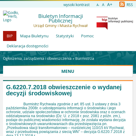
A+
wysoki kontrast
A
RSS
A-
Biuletyn Informacji
Publicznej
Urząd Gminy i Miasta Rychwał
BIP
Mapa Biuletynu
Statystyki
Pomoc
Deklaracja dostępności
Ogłoszenia, zarządzenia i obwieszczenia »
Burmistrza
MENU
G.6220.7.2018 obwieszczenie o wydanej
decyzji środowiskowej
Burmistrz Rychwała zgodnie z art. 85 ust. 3 ustawy z dnia 3
października 2008r. o udostępnianiu informacji o środowisku i jego
ochronie, udziale społeczeństwa w ochronie środowiska oraz o ocenach
oddziaływania na środowisko (Dz. U. z 2018 r. poz. 2081 z późn. zm.),
podaje do publicznej wiadomości informację, że została wydana decyzja
o środowiskowych uwarunkowaniach dla przedsięwzięcia pn.
„Przebudowa stacji transformatorowo – rozdzielczej 110/15 kV Rychwał,
wraz z przebudową powiązania z siecią WN” – decyzja G.6220.7.2018 z
dnia 13.12.2018 r.