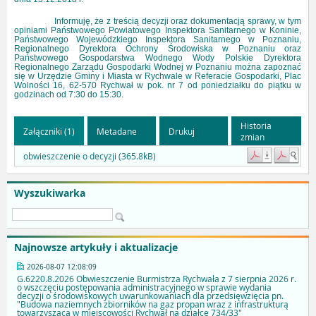
Informuję, że z treścią decyzji oraz dokumentacją sprawy, w tym
opiniami Państwowego Powiatowego Inspektora Sanitarnego w Koninie,
Państwowego Wojewódzkiego Inspektora Sanitarnego w Poznaniu,
Regionalnego Dyrektora Ochrony Środowiska w Poznaniu oraz
Państwowego Gospodarstwa Wodnego Wody Polskie Dyrektora
Regionalnego Zarządu Gospodarki Wodnej w Poznaniu można zapoznać
się w Urzędzie Gminy i Miasta w Rychwale w Referacie Gospodarki, Plac
Wolności 16, 62-570 Rychwał w pok. nr 7 od poniedziałku do piątku w
godzinach od 7:30 do 15:30.
Historia
Załączniki (1)
Metadane
Drukuj
zmian
obwieszczenie o decyzji (365.8kB)
Wyszukiwarka
Najnowsze artykuły i aktualizacje
2026-08-07 12:08:09
G.6220.8.2026 Obwieszczenie Burmistrza Rychwała z 7 sierpnia 2026 r.
o wszczęciu postępowania administracyjnego w sprawie wydania
decyzji o środowiskowych uwarunkowaniach dla przedsięwzięcia pn.
"Budowa naziemnych zbiorników na gaz propan wraz z infrastrukturą
towarzyszącą w miejscowości Rychwał na działce 734/33"