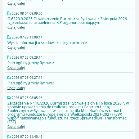
Czytaj dalej
2026-08-04 08:09:06
G.6220.9.2025 Obwieszczenie Burmistrza Rychwała z 3 sierpnia 2026
r._przekazanie uzupełnienia KIP organom opiniującym
Czytaj dalej
2026-07-29 11:09:14
Wykaz informacji o środowisku i jego ochronie
Czytaj dalej
2026-07-23 09:29:14
Plan ogólny gminy Rychwał
Czytaj dalej
2026-07-23 09:27:11
Plan ogólny gminy Rychwał
Czytaj dalej
2026-07-23 08:05:06
Zarządzenie Nr 18/2026 Burmistrza Rychwała z dnia 16 lipca 2026 r. w
sprawie upoważnienia do realizacji projektu Centrum Usług
Społecznych w Rychwale - więcej uslug dla Mieszkańców w ramach
programu Fundusze Europejskie dla Wielkopolski 2021-2027 (FEW)
współfinansowanego z funduszu na rzecz Sprawiedliwej Transformacji
(FST)
Czytaj dalej
2026-07-20 11:40:45