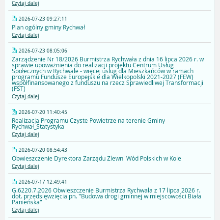
Czytaj dalej
2026-07-23 09:27:11
Plan ogólny gminy Rychwał
Czytaj dalej
2026-07-23 08:05:06
Zarządzenie Nr 18/2026 Burmistrza Rychwała z dnia 16 lipca 2026 r. w
sprawie upoważnienia do realizacji projektu Centrum Usług
Społecznych w Rychwale - więcej uslug dla Mieszkańców w ramach
programu Fundusze Europejskie dla Wielkopolski 2021-2027 (FEW)
współfinansowanego z funduszu na rzecz Sprawiedliwej Transformacji
(FST)
Czytaj dalej
2026-07-20 11:40:45
Realizacja Programu Czyste Powietrze na terenie Gminy
Rychwał_Statystyka
Czytaj dalej
2026-07-20 08:54:43
Obwieszczenie Dyrektora Zarządu Zlewni Wód Polskich w Kole
Czytaj dalej
2026-07-17 12:49:41
G.6220.7.2026 Obwieszczenie Burmistrza Rychwała z 17 lipca 2026 r.
dot. przedsięwzięcia pn. "Budowa drogi gminnej w miejscowości Biała
Panieńska"
Czytaj dalej