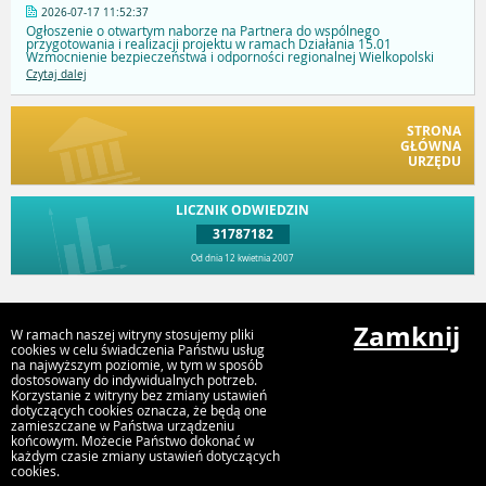
2026-07-17 11:52:37
Ogłoszenie o otwartym naborze na Partnera do wspólnego
przygotowania i realizacji projektu w ramach Działania 15.01
Wzmocnienie bezpieczeństwa i odporności regionalnej Wielkopolski
Czytaj dalej
STRONA
GŁÓWNA
URZĘDU
LICZNIK ODWIEDZIN
31787182
Od dnia 12 kwietnia 2007
Przejdź do góry
Zamknij
W ramach naszej witryny stosujemy pliki
cookies w celu świadczenia Państwu usług
na najwyższym poziomie, w tym w sposób
dostosowany do indywidualnych potrzeb.
Urząd Gminy i Miasta Rychwał
Korzystanie z witryny bez zmiany ustawień
Plac Wolności 16, 62-570 Rychwał
dotyczących cookies oznacza, że będą one
zamieszczane w Państwa urządzeniu
końcowym. Możecie Państwo dokonać w
każdym czasie zmiany ustawień dotyczących
cookies.