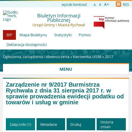
A+
wysoki kontrast
A
RSS
A-
Biuletyn Informacji
Publicznej
Urząd Gminy i Miasta Rychwał
BIP
Mapa Biuletynu
Statystyki
Pomoc
Deklaracja dostępności
Ogłoszenia, zarządzenia i obwieszczenia »
Kierownika UGiM
»
2017
MENU
Zarządzenie nr 9/2017 Burmistrza
Rychwała z dnia 31 sierpnia 2017 r. w
sprawie prowadzenia ewidecji podatku od
towarów i usług w gminie
Historia
Załączniki (1)
Metadane
Drukuj
zmian